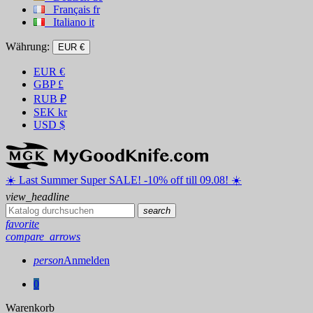
Français
fr
Italiano
it
Währung:
EUR €
EUR
€
GBP
£
RUB
₽
SEK
kr
USD
$
☀️ ️Last Summer Super SALE! -10% off till 09.08! ☀️
view_headline
search
favorite
compare_arrows
person
Anmelden
0
Warenkorb