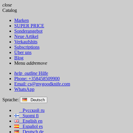
close
Catalog
Marken
SUPER PRICE
Sonderangebot
Neue Artikel
Verkaufshits
Subscriptions
Über uns
Blog
Menu
add
remove
help_outline
Hilfe
Phone: +358458509900
Email:
cs@mygoodknife.com
WhatsApp
Sprache:
Deutsch
Русский
ru
Suomi
fi
English
en
Español
es
Deutsch
de