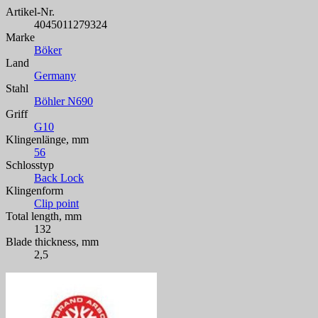
Artikel-Nr.
4045011279324
Marke
Böker
Land
Germany
Stahl
Böhler N690
Griff
G10
Klingenlänge, mm
56
Schlosstyp
Back Lock
Klingenform
Clip point
Total length, mm
132
Blade thickness, mm
2,5