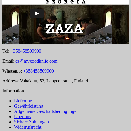
Tel:
+358458509900
Email:
cs@mygoodknife.com
Whatsapp:
+358458509900
Address: Valtakatu, 52, Lappeenranta, Finland
Information
Lieferung
Gewährleistung
Allgemeine Geschäftsbedingungen
Über uns
Sichere Zahlungen
Widerrufsrecht