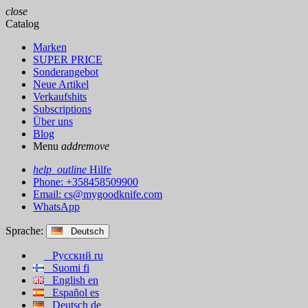
close
Catalog
Marken
SUPER PRICE
Sonderangebot
Neue Artikel
Verkaufshits
Subscriptions
Über uns
Blog
Menu
add
remove
help_outline
Hilfe
Phone: +358458509900
Email:
cs@mygoodknife.com
WhatsApp
Sprache:
Deutsch
Русский
ru
Suomi
fi
English
en
Español
es
Deutsch
de