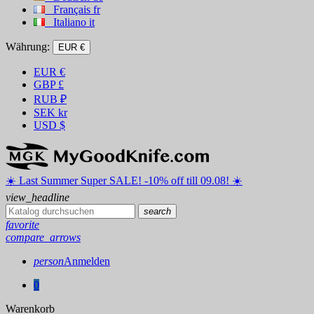
Français
fr
Italiano
it
Währung:
EUR €
EUR
€
GBP
£
RUB
₽
SEK
kr
USD
$
☀️ ️Last Summer Super SALE! -10% off till 09.08! ☀️
view_headline
search
favorite
compare_arrows
person
Anmelden
0
Warenkorb