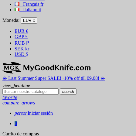
Français
fr
Italiano
it
Moneda:
EUR €
EUR
€
GBP
£
RUB
₽
SEK
kr
USD
$
☀️ ️Last Summer Super SALE! -10% off till 09.08! ☀️
view_headline
search
favorite
compare_arrows
person
Iniciar sesión
0
Carrito de compras