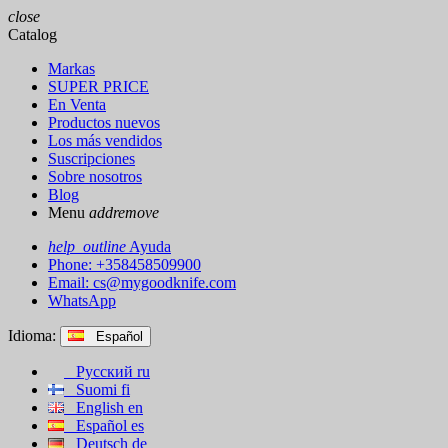
close
Catalog
Markas
SUPER PRICE
En Venta
Productos nuevos
Los más vendidos
Suscripciones
Sobre nosotros
Blog
Menu
add
remove
help_outline
Ayuda
Phone: +358458509900
Email:
cs@mygoodknife.com
WhatsApp
Idioma:
Español
Русский
ru
Suomi
fi
English
en
Español
es
Deutsch
de