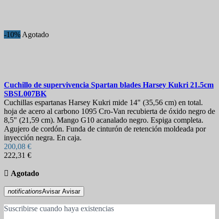
-10%
Agotado
Cuchillo de supervivencia
Spartan blades Harsey Kukri 21.5cm
SBSL007BK
Cuchillas espartanas Harsey Kukri mide 14" (35,56 cm) en total.
hoja de acero al carbono 1095 Cro-Van recubierta de óxido negro de
8,5" (21,59 cm). Mango G10 acanalado negro. Espiga completa.
Agujero de cordón. Funda de cinturón de retención moldeada por
inyección negra. En caja.
200,08 €
222,31 €

Agotado
notifications
Avisar
Avisar
Suscribirse cuando haya existencias