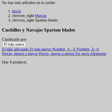
No hay más artículos en tu carrito
Inicio
chevron_right
Marcas
chevron_right
Spartan blades
Cuchillos y Navajas Spartan blades
Clasificado por:
Filters:
El más nuevo
Clear
El más adecuado
El más nuevo
Nombre, A - Z
Nombre, Z- A
En stock
Precio, menor a mayor
Precio, mayor a menor
En stock
Aleatorios
En stock
4
Hay 9 products.
Categorías
Precio
€
€
Pais
Acero
Mango