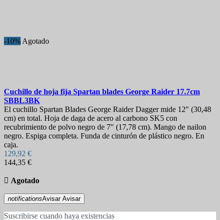
-10%
Agotado
Cuchillo de hoja fija
Spartan blades George Raider 17.7cm
SBBL3BK
El cuchillo Spartan Blades George Raider Dagger mide 12" (30,48
cm) en total. Hoja de daga de acero al carbono SK5 con
recubrimiento de polvo negro de 7" (17,78 cm). Mango de nailon
negro. Espiga completa. Funda de cinturón de plástico negro. En
caja.
129,92 €
144,35 €

Agotado
notifications
Avisar
Avisar
Suscribirse cuando haya existencias