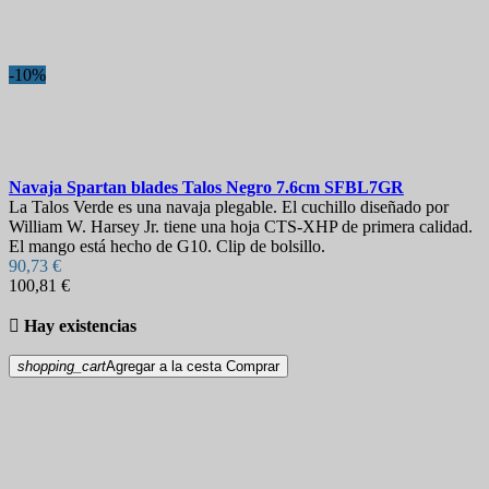
Longitud de la hoja
Dureza
-10%
Vaina
Bloqueo
View products
9
Navaja
Spartan blades Talos Negro 7.6cm
SFBL7GR
La Talos Verde es una navaja plegable. El cuchillo diseñado por
William W. Harsey Jr. tiene una hoja CTS-XHP de primera calidad.
El mango está hecho de G10. Clip de bolsillo.
90,73 €
100,81 €

Hay existencias
shopping_cart
Agregar a la cesta
Comprar