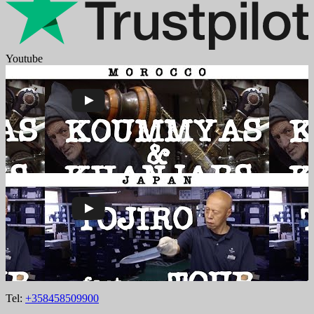
Youtube
Tel:
+358458509900