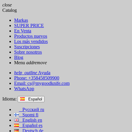
close
Catalog
Markas
SUPER PRICE
En Venta
Productos nuevos
Los más vendidos
Suscripciones
Sobre nosotros
Blog
Menu
add
remove
help_outline
Ayuda
Phone: +358458509900
Email:
cs@mygoodknife.com
WhatsApp
Idioma:
Español
Русский
ru
Suomi
fi
English
en
Español
es
Deutsch
de