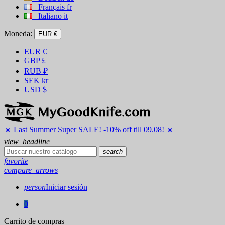
Français
fr
Italiano
it
Moneda:
EUR €
EUR
€
GBP
£
RUB
₽
SEK
kr
USD
$
☀️ ️Last Summer Super SALE! -10% off till 09.08! ☀️
view_headline
search
favorite
compare_arrows
person
Iniciar sesión
0
Carrito de compras