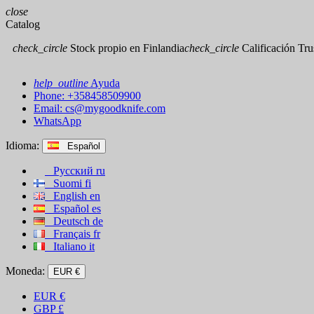
close
Catalog
check_circle
Stock propio en Finlandia
check_circle
Calificación Trus
help_outline
Ayuda
Phone: +358458509900
Email:
cs@mygoodknife.com
WhatsApp
Idioma:
Español
Русский
ru
Suomi
fi
English
en
Español
es
Deutsch
de
Français
fr
Italiano
it
Moneda:
EUR €
EUR
€
GBP
£