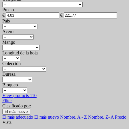
Precio
€
€
Pais
Acero
Mango
Longitud de la hoja
Colección
Dureza
Bloqueo
View products
110
Filter
Clasificado por:
El más nuevo
El más adecuado
El más nuevo
Nombre, A - Z
Nombre, Z- A
Precio,
Vista