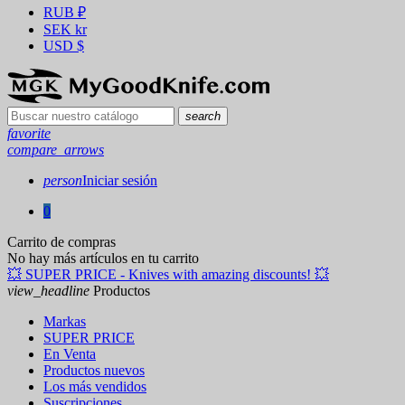
RUB
₽
SEK
kr
USD
$
search
favorite
compare_arrows
person
Iniciar sesión
0
Carrito de compras
No hay más artículos en tu carrito
💥 SUPER PRICE - Knives with amazing discounts! 💥
view_headline
Productos
Markas
SUPER PRICE
En Venta
Productos nuevos
Los más vendidos
Suscripciones