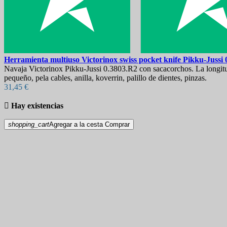
Herramienta multiuso
Victorinox swiss pocket knife Pikku-Jussi
Navaja Victorinox Pikku-Jussi 0.3803.R2 con sacacorchos. La longitud 
pequeño, pela cables, anilla, koverrin, palillo de dientes, pinzas.
31,45 €

Hay existencias
shopping_cart
Agregar a la cesta
Comprar