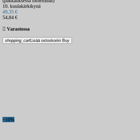
(pakkauksessa molemmat)
10. kuulakärkikynä
49,35 €
54,84 €

Varastossa
shopping_cart
Lisää ostoskoriin
Buy
−10%