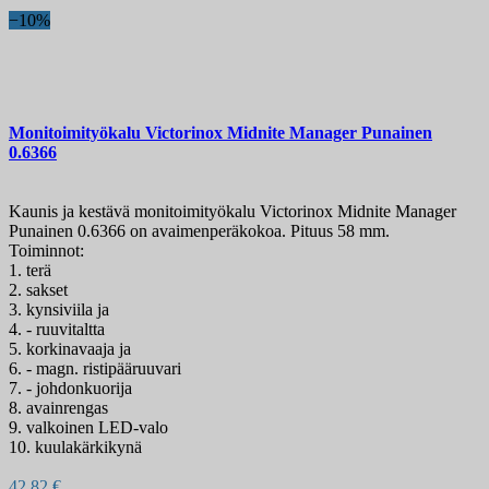
−10%
Monitoimityökalu
Victorinox Midnite Manager Punainen
0.6366
Kaunis ja kestävä monitoimityökalu Victorinox Midnite Manager
Punainen 0.6366 on avaimenperäkokoa. Pituus 58 mm.
Toiminnot:
1. terä
2. sakset
3. kynsiviila ja
4. - ruuvitaltta
5. korkinavaaja ja
6. - magn. ristipääruuvari
7. - johdonkuorija
8. avainrengas
9. valkoinen LED-valo
10. kuulakärkikynä
42,82 €