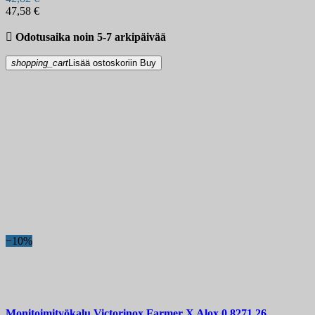
47,58 €

Odotusaika noin 5-7 arkipäivää
shopping_cart
Lisää ostoskoriin
Buy
−10%
Monitoimityökalu
Victorinox Farmer X Alox
0.8271.26