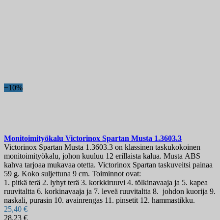
−10%
Monitoimityökalu
Victorinox Spartan Musta
1.3603.3
Victorinox Spartan Musta 1.3603.3 on klassinen taskukokoinen
monitoimityökalu, johon kuuluu 12 erillaista kalua. Musta ABS
kahva tarjoaa mukavaa otetta. Victorinox Spartan taskuveitsi painaa
59 g. Koko suljettuna 9 cm. Toiminnot ovat:
1. pitkä terä 2. lyhyt terä 3. korkkiruuvi 4. tölkinavaaja ja 5. kapea
ruuvitaltta 6. korkinavaaja ja 7. leveä ruuvitaltta 8. johdon kuorija 9.
naskali, purasin 10. avainrengas 11. pinsetit 12. hammastikku.
25,40 €
28,23 €