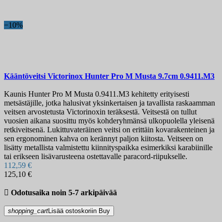
−10%
Kääntöveitsi
Victorinox Hunter Pro M Musta 9.7cm
0.9411.M3
Kaunis Hunter Pro M Musta 0.9411.M3 kehitetty erityisesti
metsästäjille, jotka halusivat yksinkertaisen ja tavallista raskaamman
veitsen arvostetusta Victorinoxin teräksestä. Veitsestä on tullut
vuosien aikana suosittu myös kohderyhmänsä ulkopuolella yleisenä
retkiveitsenä. Lukittuvateräinen veitsi on erittäin kovarakenteinen ja
sen ergonominen kahva on kerännyt paljon kiitosta. Veitseen on
lisätty metallista valmistettu kiinnityspaikka esimerkiksi karabiinille
tai erikseen lisävarusteena ostettavalle paracord-riipukselle.
112,59 €
125,10 €

Odotusaika noin 5-7 arkipäivää
shopping_cart
Lisää ostoskoriin
Buy