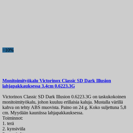
−10%
Monitoimityökalu
Victorinox Classic SD Dark Illusion
lahjapakkauksessa 3.4cm
0.6223.3G
Victorinox Classic SD Dark Illusion 0.6223.3G on taskukokoinen
monitoimityökalu, johon kuuluu erillaisia kaluja. Mustalla värillä
kahva on tehty ABS muovista. Paino on 24 g. Koko suljettuna 5,8
cm. Myydään kauniissa lahjapakkauksessa.
Toiminnot:
1. terä
2. kynsiviila