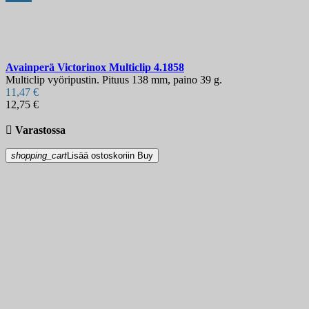
Avainperä
Victorinox Multiclip
4.1858
Multiclip vyöripustin. Pituus 138 mm, paino 39 g.
11,47 €
12,75 €

Varastossa
shopping_cart
Lisää ostoskoriin
Buy