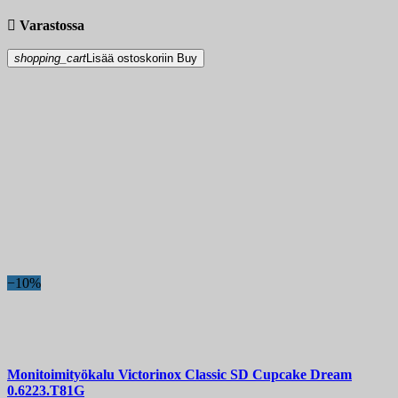

Varastossa
shopping_cart
Lisää ostoskoriin
Buy
−10%
Monitoimityökalu
Victorinox Classic SD Cupcake Dream
0.6223.T81G