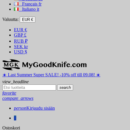
Français
fr
Italiano
it
Valuutta:
EUR €
EUR
€
GBP
£
RUB
₽
SEK
kr
USD
$
☀️ ️Last Summer Super SALE! -10% off till 09.08! ☀️
view_headline
search
favorite
compare_arrows
person
Kirjaudu sisään
0
Ostoskori