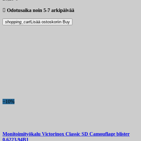

Odotusaika noin 5-7 arkipäivää
shopping_cart
Lisää ostoskoriin
Buy
−10%
Monitoimityökalu
Victorinox Classic SD Сamouflage blister
0.6223.94B1