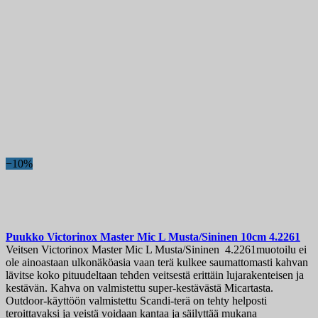
−10%
Puukko
Victorinox Master Mic L Musta/Sininen 10cm
4.2261
Veitsen Victorinox Master Mic L Musta/Sininen 4.2261muotoilu ei
ole ainoastaan ulkonäköasia vaan terä kulkee saumattomasti kahvan
lävitse koko pituudeltaan tehden veitsestä erittäin lujarakenteisen ja
kestävän. Kahva on valmistettu super-kestävästä Micartasta.
Outdoor-käyttöön valmistettu Scandi-terä on tehty helposti
teroittavaksi ja veistä voidaan kantaa ja säilyttää mukana