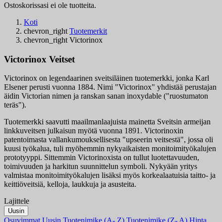
Ostoskorissasi ei ole tuotteita.
Koti
chevron_right
Tuotemerkit
chevron_right
Victorinox
Victorinox Veitset
Victorinox on legendaarinen sveitsiläinen tuotemerkki, jonka Karl
Elsener perusti vuonna 1884. Nimi "Victorinox" yhdistää perustajan
äidin Victorian nimen ja ranskan sanan inoxydable ("ruostumaton
teräs").
Tuotemerkki saavutti maailmanlaajuista mainetta Sveitsin armeijan
linkkuveitsen julkaisun myötä vuonna 1891. Victorinoxin
patentoimasta vallankumouksellisesta "upseerin veitsestä", jossa oli
kuusi työkalua, tuli myöhemmin nykyaikaisten monitoimityökalujen
prototyyppi. Sittemmin Victorinoxista on tullut luotettavuuden,
toimivuuden ja harkitun suunnittelun symboli. Nykyään yritys
valmistaa monitoimityökalujen lisäksi myös korkealaatuisia taitto- ja
keittiöveitsiä, kelloja, laukkuja ja asusteita.
Lajittele
Suodattimet:
Uusin
Tyhjentä
Osuvimmat
Uusin
Tuotenimike (A- Z)
Tuotenimike (Z- A)
Hinta