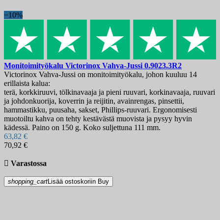
−10%
Monitoimityökalu
Victorinox Vahva-Jussi
0.9023.3R2
Victorinox Vahva-Jussi on monitoimityökalu, johon kuuluu 14
erillaista kalua:
terä, korkkiruuvi, tölkinavaaja ja pieni ruuvari, korkinavaaja, ruuvari
ja johdonkuorija, koverrin ja reijitin, avainrengas, pinsettii,
hammastikku, puusaha, sakset, Phillips-ruuvari. Ergonomisesti
muotoiltu kahva on tehty kestävästä muovista ja pysyy hyvin
kädessä. Paino on 150 g. Koko suljettuna 111 mm.
63,82 €
70,92 €

Varastossa
shopping_cart
Lisää ostoskoriin
Buy