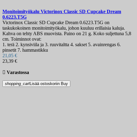
Monitoimityökalu
Victorinox Classic SD Cupcake Dream
0.6223.T5G
Victorinox Classic SD Cupcake Dream 0.6223.T5G on
taskukokoinen monitoimityökalu, johon kuuluu erillaisia kaluja.
Kahva on tehty ABS muovista. Paino on 21 g. Koko suljettuna 5,8
cm. Toiminnot ovat:
1. terä 2. kynsiviila ja 3. ruuvitaltta 4. sakset 5. avainrengas 6.
pinsetit 7. hammastikku
21,05 €
23,39 €

Varastossa
shopping_cart
Lisää ostoskoriin
Buy