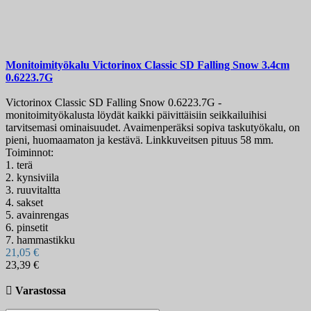
Monitoimityökalu
Victorinox Classic SD Falling Snow 3.4cm
0.6223.7G
Victorinox Classic SD Falling Snow 0.6223.7G -
monitoimityökalusta löydät kaikki päivittäisiin seikkailuihisi
tarvitsemasi ominaisuudet. Avaimenperäksi sopiva taskutyökalu, on
pieni, huomaamaton ja kestävä. Linkkuveitsen pituus 58 mm.
Toiminnot:
1. terä
2. kynsiviila
3. ruuvitaltta
4. sakset
5. avainrengas
6. pinsetit
7. hammastikku
21,05 €
23,39 €

Varastossa