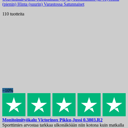
Varastossa
(pienin)
Hinta (suurin)
Varastossa
Satunnaiset
Varastossa
33
110 tuotteita
Tuoteryhmät
Hinta
€
€
Maa
Teräs
Kahva
Terän pituus, mm
Sarja
−10%
Karkaisukovuus
Terän lukitus
Näytä tuotteet
110
Monitoimityökalu
Victorinox Pikku-Jussi
0.3803.R2
Sporttimies arvostaa tarkkaa ulkonäköään niin kotona kuin matkalla