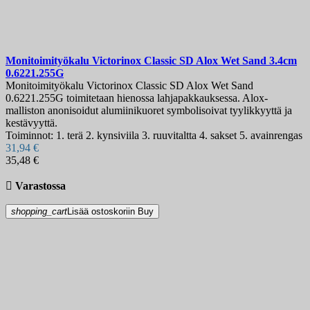
Monitoimityökalu
Victorinox Classic SD Alox Wet Sand 3.4cm
0.6221.255G
Monitoimityökalu Victorinox Classic SD Alox Wet Sand
0.6221.255G toimitetaan hienossa lahjapakkauksessa. Alox-
malliston anonisoidut alumiinikuoret symbolisoivat tyylikkyyttä ja
kestävyyttä.
Toiminnot: 1. terä 2. kynsiviila 3. ruuvitaltta 4. sakset 5. avainrengas
31,94 €
35,48 €

Varastossa
shopping_cart
Lisää ostoskoriin
Buy