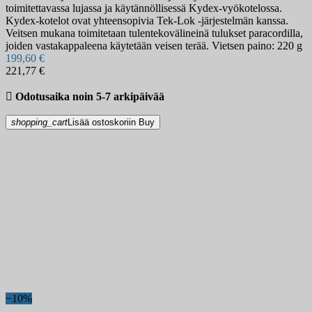
toimitettavassa lujassa ja käytännöllisessä Kydex-vyökotelossa.
Kydex-kotelot ovat yhteensopivia Tek-Lok -järjestelmän kanssa.
Veitsen mukana toimitetaan tulentekovälineinä tulukset paracordilla,
joiden vastakappaleena käytetään veisen terää. Vietsen paino: 220 g
199,60 €
221,77 €

Odotusaika noin 5-7 arkipäivää
shopping_cart
Lisää ostoskoriin
Buy
−10%