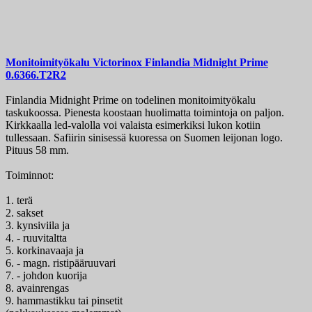
Monitoimityökalu
Victorinox Finlandia Midnight Prime
0.6366.T2R2
Finlandia Midnight Prime on todelinen monitoimityökalu
taskukoossa. Pienesta koostaan huolimatta toimintoja on paljon.
Kirkkaalla led-valolla voi valaista esimerkiksi lukon kotiin
tullessaan. Safiirin sinisessä kuoressa on Suomen leijonan logo.
Pituus 58 mm.
Toiminnot:
1. terä
2. sakset
3. kynsiviila ja
4. - ruuvitaltta
5. korkinavaaja ja
6. - magn. ristipääruuvari
7. - johdon kuorija
8. avainrengas
9. hammastikku tai pinsetit