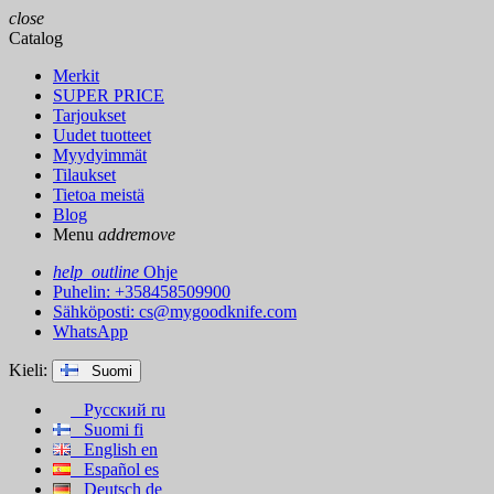
close
Catalog
Merkit
SUPER PRICE
Tarjoukset
Uudet tuotteet
Myydyimmät
Tilaukset
Tietoa meistä
Blog
Menu
add
remove
help_outline
Ohje
Puhelin: +358458509900
Sähköposti:
cs@mygoodknife.com
WhatsApp
Kieli:
Suomi
Русский
ru
Suomi
fi
English
en
Español
es
Deutsch
de