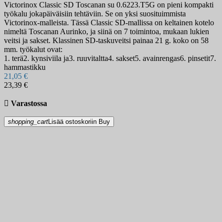
Victorinox Classic SD Toscanan su 0.6223.T5G on pieni kompakti
työkalu jokapäiväisiin tehtäviin. Se on yksi suosituimmista
Victorinox-malleista. Tässä Classic SD-mallissa on keltainen kotelo
nimeltä Toscanan Aurinko, ja siinä on 7 toimintoa, mukaan lukien
veitsi ja sakset. Klassinen SD-taskuveitsi painaa 21 g. koko on 58
mm. työkalut ovat:
1. terä2. kynsiviila ja3. ruuvitaltta4. sakset5. avainrengas6. pinsetit7.
hammastikku
21,05 €
23,39 €

Varastossa
shopping_cart
Lisää ostoskoriin
Buy