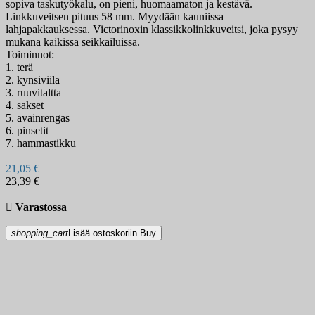
sopiva taskutyökalu, on pieni, huomaamaton ja kestävä.
Linkkuveitsen pituus 58 mm. Myydään kauniissa
lahjapakkauksessa. Victorinoxin klassikkolinkkuveitsi, joka pysyy
mukana kaikissa seikkailuissa.
Toiminnot:
1. terä
2. kynsiviila
3. ruuvitaltta
4. sakset
5. avainrengas
6. pinsetit
7. hammastikku
21,05 €
23,39 €

Varastossa
shopping_cart
Lisää ostoskoriin
Buy