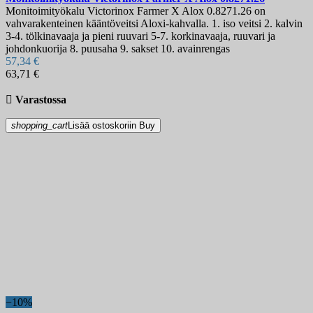
Monitoimityökalu Victorinox Farmer X Alox 0.8271.26 on
vahvarakenteinen kääntöveitsi Aloxi-kahvalla. 1. iso veitsi 2. kalvin
3-4. tölkinavaaja ja pieni ruuvari 5-7. korkinavaaja, ruuvari ja
johdonkuorija 8. puusaha 9. sakset 10. avainrengas
57,34 €
63,71 €

Varastossa
shopping_cart
Lisää ostoskoriin
Buy
−10%