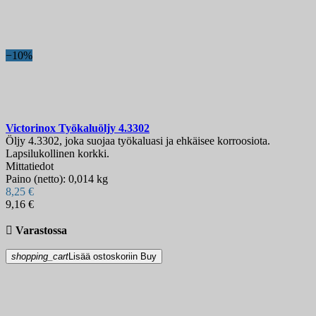
−10%
Victorinox Työkaluöljy
4.3302
Öljy 4.3302, joka suojaa työkaluasi ja ehkäisee korroosiota.
Lapsilukollinen korkki.
Mittatiedot
Paino (netto): 0,014 kg
8,25 €
9,16 €

Varastossa
shopping_cart
Lisää ostoskoriin
Buy