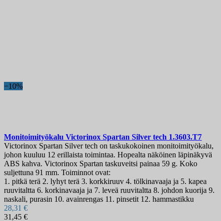
−10%
Monitoimityökalu
Victorinox Spartan Silver tech
1.3603.T7
Victorinox Spartan Silver tech on taskukokoinen monitoimityökalu,
johon kuuluu 12 erillaista toimintaa. Hopealta näköinen läpinäkyvä
ABS kahva. Victorinox Spartan taskuveitsi painaa 59 g. Koko
suljettuna 91 mm. Toiminnot ovat:
1. pitkä terä 2. lyhyt terä 3. korkkiruuv 4. tölkinavaaja ja 5. kapea
ruuvitaltta 6. korkinavaaja ja 7. leveä ruuvitaltta 8. johdon kuorija 9.
naskali, purasin 10. avainrengas 11. pinsetit 12. hammastikku
28,31 €
31,45 €