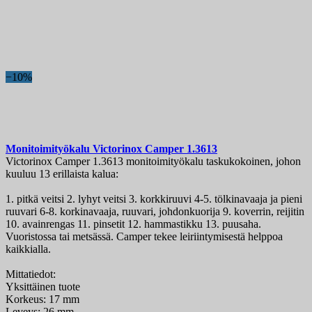
−10%
Monitoimityökalu
Victorinox Camper
1.3613
Victorinox Camper 1.3613 monitoimityökalu taskukokoinen, johon
kuuluu 13 erillaista kalua:
1. pitkä veitsi 2. lyhyt veitsi 3. korkkiruuvi 4-5. tölkinavaaja ja pieni
ruuvari 6-8. korkinavaaja, ruuvari, johdonkuorija 9. koverrin, reijitin
10. avainrengas 11. pinsetit 12. hammastikku 13. puusaha.
Vuoristossa tai metsässä. Camper tekee leiriintymisestä helppoa
kaikkialla.
Mittatiedot:
Yksittäinen tuote
Korkeus: 17 mm
Leveys: 26 mm