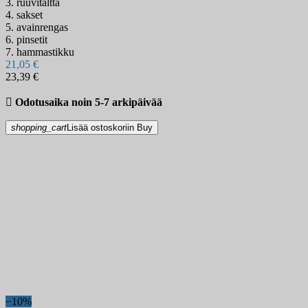
3. ruuvitaltta
4. sakset
5. avainrengas
6. pinsetit
7. hammastikku
21,05 €
23,39 €

Odotusaika noin 5-7 arkipäivää
shopping_cart
Lisää ostoskoriin
Buy
−10%