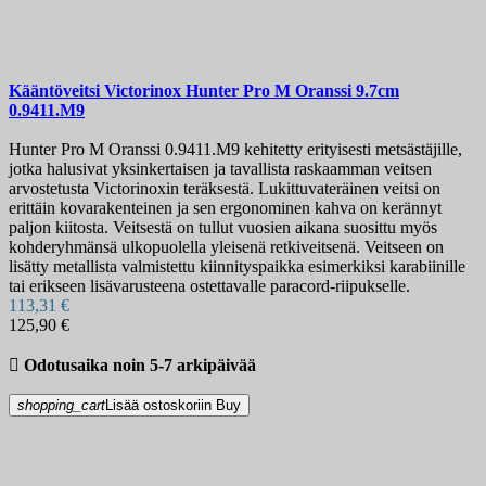
Kääntöveitsi
Victorinox Hunter Pro M Oranssi 9.7cm
0.9411.M9
Hunter Pro M Oranssi 0.9411.M9 kehitetty erityisesti metsästäjille,
jotka halusivat yksinkertaisen ja tavallista raskaamman veitsen
arvostetusta Victorinoxin teräksestä. Lukittuvateräinen veitsi on
erittäin kovarakenteinen ja sen ergonominen kahva on kerännyt
paljon kiitosta. Veitsestä on tullut vuosien aikana suosittu myös
kohderyhmänsä ulkopuolella yleisenä retkiveitsenä. Veitseen on
lisätty metallista valmistettu kiinnityspaikka esimerkiksi karabiinille
tai erikseen lisävarusteena ostettavalle paracord-riipukselle.
113,31 €
125,90 €

Odotusaika noin 5-7 arkipäivää
shopping_cart
Lisää ostoskoriin
Buy