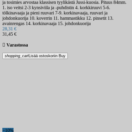
ja tosimies arvostaa klassisen tyylikästä Jussi-kuosia. Pituus 84mm.
1. iso veitsi 2-3 kynsiviila ja -puhdistin 4. korkkiruuvi 5-6.
tölkinavaaja ja pieni ruuvari 7-9. korkinavaaja, ruuvari ja
johdonkuorija 10. koverrin 11. hammastikku 12. pinsetit 13.
avainrengas 14. korkinavaaja 15. johdonkuorija
28,31 €
31,45 €

Varastossa
shopping_cart
Lisää ostoskoriin
Buy
−10%