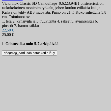
Victorinox Classic SD Сamouflage 0.6223.94B1 blistererissä on
taskukokoinen monitoimityökalu, johon kuuluu erillaisia kaluja.
Kahva on tehty ABS muovista. Paino on 21 g. Koko suljettuna 5,8
cm. Toiminnot ovat:
1. terä 2. kynsiviila ja 3. ruuvitaltta 4. sakset 5. avainrengas 6.
pinsetit 7. hammastikku
22,50 €
25,00 €

Odotusaika noin 5-7 arkipäivää
shopping_cart
Lisää ostoskoriin
Buy