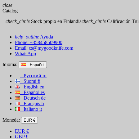
close
Catalog
check_circle
Stock propio en Finlandia
check_circle
Calificación Trus
help_outline
Ayuda
Phone: +358458509900
Email:
cs@mygoodknife.com
WhatsApp
Idioma:
Español
Русский
ru
Suomi
fi
English
en
Español
es
Deutsch
de
Français
fr
Italiano
it
Moneda:
EUR €
EUR
€
GBP
£