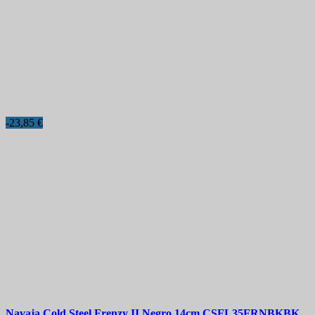
-23,85 €
Navaja
Cold Steel Frenzy II Negro 14cm
CSFL35FRNBKBK