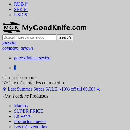
RUB
₽
SEK
kr
USD
$
search
favorite
compare_arrows
person
Iniciar sesión
0
Carrito de compras
No hay más artículos en tu carrito
☀️ ️Last Summer Super SALE! -10% off till 09.08! ☀️
view_headline
Productos
Markas
SUPER PRICE
En Venta
Productos nuevos
Los más vendidos