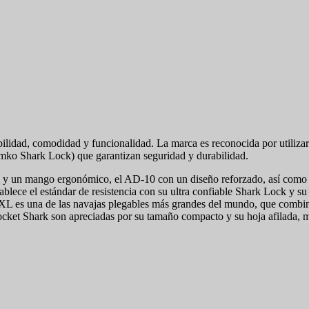
abilidad, comodidad y funcionalidad. La marca es reconocida por util
ko Shark Lock) que garantizan seguridad y durabilidad.
 y un mango ergonómico, el AD-10 con un diseño reforzado, así como el V
ece el estándar de resistencia con su ultra confiable Shark Lock y s
a XL es una de las navajas plegables más grandes del mundo, que combi
Pocket Shark son apreciadas por su tamaño compacto y su hoja afilada, mi