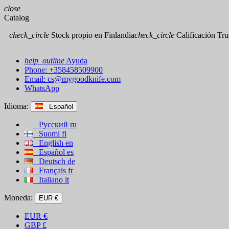
close
Catalog
check_circle
Stock propio en Finlandia
check_circle
Calificación Trus
help_outline
Ayuda
Phone: +358458509900
Email:
cs@mygoodknife.com
WhatsApp
Idioma:
Español
Русский
ru
Suomi
fi
English
en
Español
es
Deutsch
de
Français
fr
Italiano
it
Moneda:
EUR €
EUR
€
GBP
£