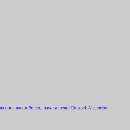
 menor a mayor
Precio, mayor a menor
En stock
Aleatorios