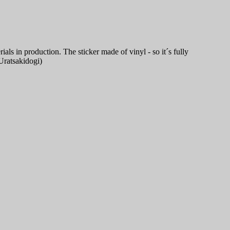
ls in production. The sticker made of vinyl - so it´s fully
(Uratsakidogi)