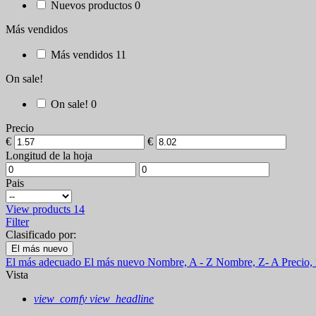
Nuevos productos
0
Más vendidos
Más vendidos
11
On sale!
On sale!
0
Precio
€
€
Longitud de la hoja
Pais
View products
14
Filter
Clasificado por:
El más nuevo
El más adecuado
El más nuevo
Nombre, A - Z
Nombre, Z- A
Precio,
Vista
view_comfy
view_headline