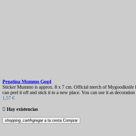
Pegatina
Mummo
Gog4
Sticker Mummo is approx. 8 x 7 cm. Official merch of Mygoodknife knif
can peel it off and stick it to a new place. You can use it as decorati
1,57 €

Hay existencias
shopping_cart
Agregar a la cesta
Comprar