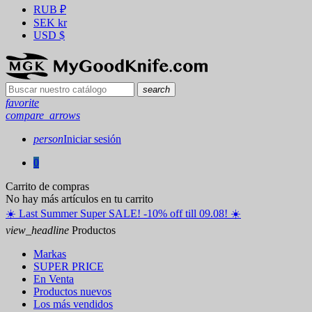
RUB
₽
SEK
kr
USD
$
search
favorite
compare_arrows
person
Iniciar sesión
0
Carrito de compras
No hay más artículos en tu carrito
☀️ ️Last Summer Super SALE! -10% off till 09.08! ☀️
view_headline
Productos
Markas
SUPER PRICE
En Venta
Productos nuevos
Los más vendidos