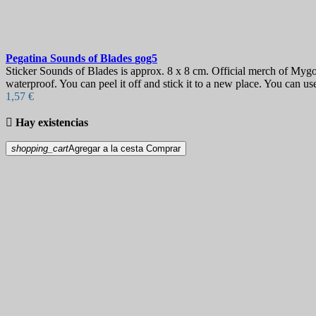
Pegatina
Sounds of Blades
gog5
Sticker Sounds of Blades is approx. 8 x 8 cm. Official merch of Mygood
waterproof. You can peel it off and stick it to a new place. You can us
1,57 €

Hay existencias
shopping_cart
Agregar a la cesta
Comprar