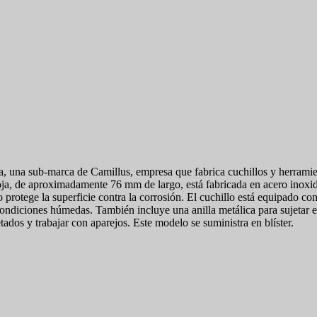
a, una sub-marca de Camillus, empresa que fabrica cuchillos y herram
a hoja, de aproximadamente 76 mm de largo, está fabricada en acero inox
io protege la superficie contra la corrosión. El cuchillo está equipado c
condiciones húmedas. También incluye una anilla metálica para sujetar e
ados y trabajar con aparejos. Este modelo se suministra en blíster.