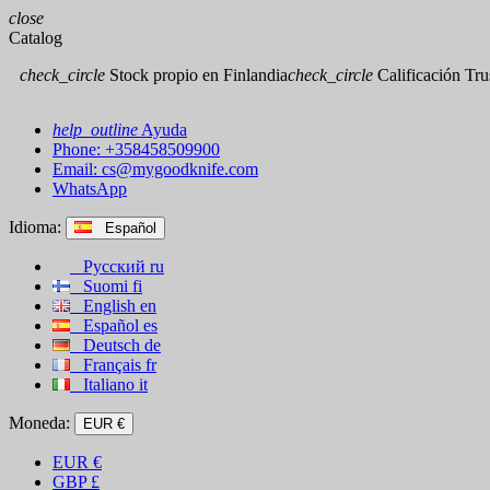
close
Catalog
check_circle
Stock propio en Finlandia
check_circle
Calificación Trus
help_outline
Ayuda
Phone: +358458509900
Email:
cs@mygoodknife.com
WhatsApp
Idioma:
Español
Русский
ru
Suomi
fi
English
en
Español
es
Deutsch
de
Français
fr
Italiano
it
Moneda:
EUR €
EUR
€
GBP
£