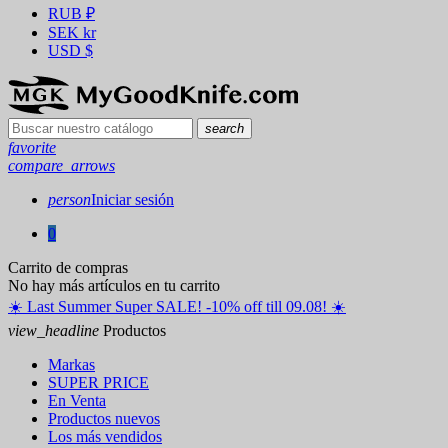
RUB
₽
SEK
kr
USD
$
search
favorite
compare_arrows
person
Iniciar sesión
0
Carrito de compras
No hay más artículos en tu carrito
☀️ ️Last Summer Super SALE! -10% off till 09.08! ☀️
view_headline
Productos
Markas
SUPER PRICE
En Venta
Productos nuevos
Los más vendidos