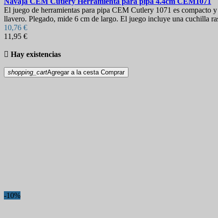
Navaja
CEM Cutlery Herramienta para pipa 4.4cm
CEM1071
El juego de herramientas para pipa CEM Cutlery 1071 es compacto y mu
llavero. Plegado, mide 6 cm de largo. El juego incluye una cuchilla r
10,76 €
11,95 €

Hay existencias
shopping_cart
Agregar a la cesta
Comprar
-10%