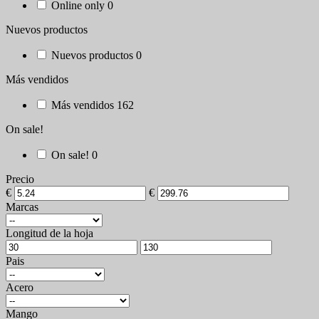
Online only
0
Nuevos productos
Nuevos productos
0
Más vendidos
Más vendidos
162
On sale!
On sale!
0
Precio
€
€
Marcas
Longitud de la hoja
Pais
Acero
Mango