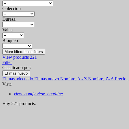
Colección
Dureza
Vaina
Bloqueo
More filters
Less filters
View products
221
Filter
Clasificado por:
El más nuevo
El más adecuado
El más nuevo
Nombre, A - Z
Nombre, Z- A
Precio,
Vista
view_comfy
view_headline
Hay 221 products.