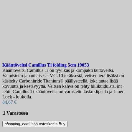
Kääntöveitsi
Camillus Ti folding 5cm
19053
Kääntöveitsi Camillus Ti on tyylikas ja kompakti taittoveitsi.
Valmistettu japanilaisesta VG-10 teräksestä, veitsen terä lisäksi on
käsitelty Carbonitride Titanium® päällysteellä, joka antaa lisää
kovuutta ja kestävyyttä. Veitsen kahva on tehty hiilikuiduista. int -
lehti. Camillus Ti kääntöveitsi on varustettu taskuklipsilla ja Liner
Lock - luukolla.
84,67 €

Varastossa
shopping_cart
Lisää ostoskoriin
Buy