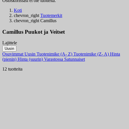
Ostoskorissasi ei ole tuotteita.
Koti
chevron_right
Tuotemerkit
chevron_right
Camillus
Camillus Puukot ja Veitset
Lajittele
Suodattimet:
Uusin
Tyhjentä
Osuvimmat
Uusin
Tuotenimike (A- Z)
Tuotenimike (Z- A)
Hinta
Varastossa
(pienin)
Hinta (suurin)
Varastossa
Satunnaiset
Varastossa
11
12 tuotteita
Tuoteryhmät
Hinta
€
€
Maa
Teräs
Kahva