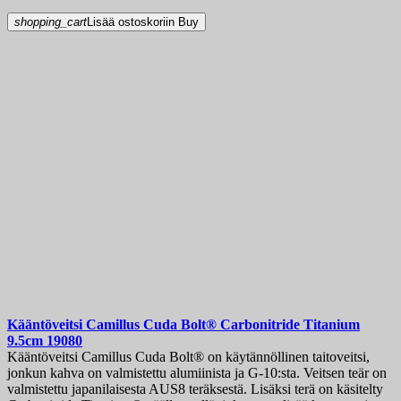
shopping_cart
Lisää ostoskoriin
Buy
Kääntöveitsi
Camillus Cuda Bolt® Carbonitride Titanium
9.5cm
19080
Kääntöveitsi Camillus Cuda Bolt® on käytännöllinen taitoveitsi,
jonkun kahva on valmistettu alumiinista ja G-10:sta. Veitsen teär on
valmistettu japanilaisesta AUS8 teräksestä. Lisäksi terä on käsitelty