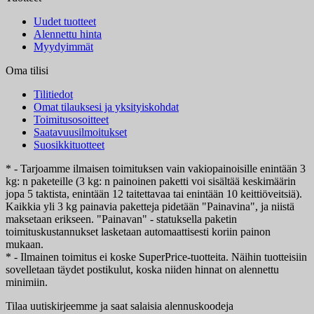
Uudet tuotteet
Alennettu hinta
Myydyimmät
Oma tilisi
Tilitiedot
Omat tilauksesi ja yksityiskohdat
Toimitusosoitteet
Saatavuusilmoitukset
Suosikkituotteet
* - Tarjoamme ilmaisen toimituksen vain vakiopainoisille enintään 3
kg: n paketeille (3 kg: n painoinen paketti voi sisältää keskimäärin
jopa 5 taktista, enintään 12 taitettavaa tai enintään 10 keittiöveitsiä).
Kaikkia yli 3 kg painavia paketteja pidetään "Painavina", ja niistä
maksetaan erikseen. "Painavan" - statuksella paketin
toimituskustannukset lasketaan automaattisesti koriin painon
mukaan.
* - Ilmainen toimitus ei koske SuperPrice-tuotteita. Näihin tuotteisiin
sovelletaan täydet postikulut, koska niiden hinnat on alennettu
minimiin.
Tilaa uutiskirjeemme ja saat salaisia alennuskoodeja