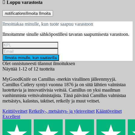

Loppu varastosta
notifications
Ilmoita
Ilmoita
Ilmoittakaa minulle, kun tuote saapuu varastoon
Ilmoitamme sinulle sähköpostillesi tavaran saapumisesta varastoon.
Ilmoita minulle, kun saatavilla
Olet onnistuneesti tilannut ilmoituksen
Näyttää 1-12 of 12 tuotteita
MyGoodKnife on Camillus -merkin virallinen jälleenmyyjä.
Camillus Cutlery syntyi vuonna 1876 ja on siitä lähtien valmistaa
luotettavia ja innovatiivisia veitsiä. Camillus on yksi maailman
vanhimmista veitsivalmistajista. Tänä päivänä Camillus valmistaa
metsästys, kalastus, taktiset, retkeily ja muut veitset.
Keittiöveitset
Retkeily-, metsästys- ja yleisveitset
Kääntöveitset
Excellent