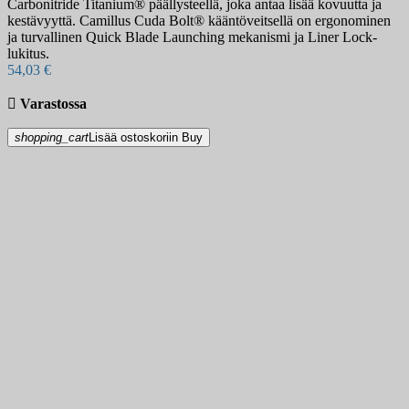
Carbonitride Titanium® päällysteellä, joka antaa lisää kovuutta ja
kestävyyttä. Camillus Cuda Bolt® kääntöveitsellä on ergonominen
ja turvallinen Quick Blade Launching mekanismi ja Liner Lock-
lukitus.
54,03 €

Varastossa
shopping_cart
Lisää ostoskoriin
Buy