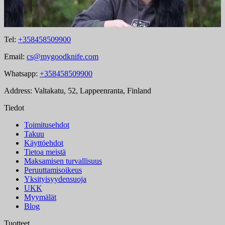
Tel:
+358458509900
Email:
cs@mygoodknife.com
Whatsapp:
+358458509900
Address: Valtakatu, 52, Lappeenranta, Finland
Tiedot
Toimitusehdot
Takuu
Käyttöehdot
Tietoa meistä
Maksamisen turvallisuus
Peruuttamisoikeus
Yksityisyydensuoja
UKK
Myymälät
Blog
Tuotteet