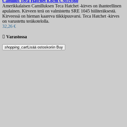
Camillus Teca Hatchet 8.8cm
CM19360
Amerikkalaisen Camilluksen Teca Hatchet -kirves on ihanteellinen
apulainen. Kirveen terä on valmistettu SRE 1045 hiiliteräksestä.
Kirveessä on hieman kaareva tiikkipuuvarsi. Teca Hatchet -kirves
on varustettu teräkotelolla.
32,26 €

Varastossa
shopping_cart
Lisää ostoskoriin
Buy