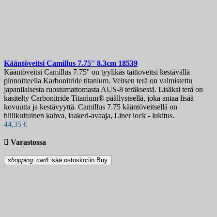
Kääntöveitsi
Camillus 7.75'' 8.3cm
18539
Kääntöveitsi Camillus 7.75'' on tyylikäs taittoveitsi kestävällä
pinnoitteella Karbonitride titanium. Veitsen terä on valmistettu
japanilaisesta ruostumattomasta AUS-8 teräksestä. Lisäksi terä on
käsitelty Carbonitride Titanium® päällysteellä, joka antaa lisää
kovuutta ja kestävyyttä. Camillus 7.75 kääntöveitsellä on
hiilikuituinen kahva, laakeri-avaaja, Liner lock - lukitus.
44,35 €

Varastossa
shopping_cart
Lisää ostoskoriin
Buy