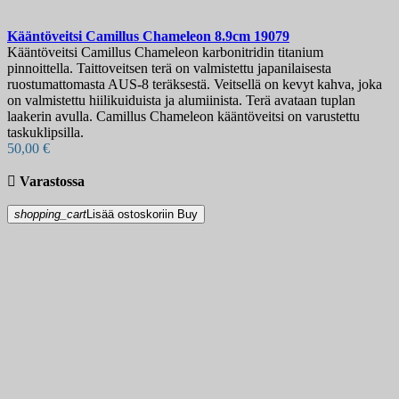
Kääntöveitsi
Camillus Chameleon 8.9cm
19079
Kääntöveitsi Camillus Chameleon karbonitridin titanium
pinnoittella. Taittoveitsen terä on valmistettu japanilaisesta
ruostumattomasta AUS-8 teräksestä. Veitsellä on kevyt kahva, joka
on valmistettu hiilikuiduista ja alumiinista. Terä avataan tuplan
laakerin avulla. Camillus Chameleon kääntöveitsi on varustettu
taskuklipsilla.
50,00 €

Varastossa
shopping_cart
Lisää ostoskoriin
Buy