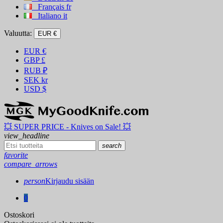
Français
fr
Italiano
it
Valuutta:
EUR €
EUR
€
GBP
£
RUB
₽
SEK
kr
USD
$
💥 SUPER PRICE - Knives on Sale! 💥
view_headline
search
favorite
compare_arrows
person
Kirjaudu sisään
0
Ostoskori