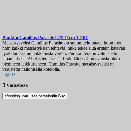
Puukko
Camillus Parasite 9.75 11cm
19107
Metsästysveitsi Camillus Parasite on suunnittelu ottaen huomioon
noin kaikki metsästyksien tehtäviä, mikä tekee siitä erittäin kätevän
työkalun saaliin leikkamista varten. Puukon terä on valmistettu
japanilaisesta AUS 8 teräksestä. Terän kärjessä on avauskoukku
pienineen leikkurieneen. Camillus Parasite metsästysveitsi on
varustettu nailonisella kotelolla.
50,80 €

Varastossa
shopping_cart
Lisää ostoskoriin
Buy