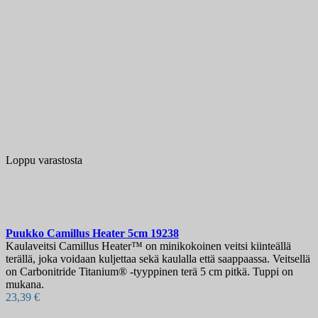
Loppu varastosta
Puukko
Camillus Heater 5cm
19238
Kaulaveitsi Camillus Heater™ on minikokoinen veitsi kiinteällä
terällä, joka voidaan kuljettaa sekä kaulalla että saappaassa. Veitsellä
on Carbonitride Titanium® -tyyppinen terä 5 cm pitkä. Tuppi on
mukana.
23,39 €