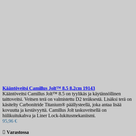
Kääntöveitsi
Camillus Jolt™ 8.5 8.2cm
19143
Kääntöveitsi Camillus Jolt™ 8.5 on tyylikäs ja käytännöllinen
taittoveitsi. Veitsen terä on valmistettu D2 teräksestä. Lisäksi terä on
käsitelty Carbonitride Titanium® päällysteellä, joka antaa lisää
kovuutta ja kestävyyttä. Camillus Jolt taskuveitsellä on
hiilikuitukahva ja Liner Lock-lukitusmekaniismi.
95,96 €

Varastossa