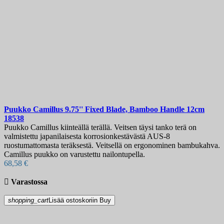
Puukko
Camillus 9.75'' Fixed Blade, Bamboo Handle 12cm
18538
Puukko Camillus kiinteällä terällä. Veitsen täysi tanko terä on
valmistettu japanilaisesta korrosionkestävästä AUS-8
ruostumattomasta teräksestä. Veitsellä on ergonominen bambukahva.
Camillus puukko on varustettu nailontupella.
68,58 €

Varastossa
shopping_cart
Lisää ostoskoriin
Buy