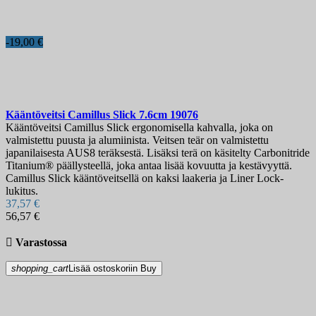
Terän pituus, mm
Karkaisukovuus
-19,00 €
Tuppi
Terän lukitus
Näytä tuotteet
12
Kääntöveitsi
Camillus Slick 7.6cm
19076
Kääntöveitsi Camillus Slick ergonomisella kahvalla, joka on
valmistettu puusta ja alumiinista. Veitsen teär on valmistettu
japanilaisesta AUS8 teräksestä. Lisäksi terä on käsitelty Carbonitride
Titanium® päällysteellä, joka antaa lisää kovuutta ja kestävyyttä.
Camillus Slick kääntöveitsellä on kaksi laakeria ja Liner Lock-
lukitus.
37,57 €
56,57 €

Varastossa
shopping_cart
Lisää ostoskoriin
Buy