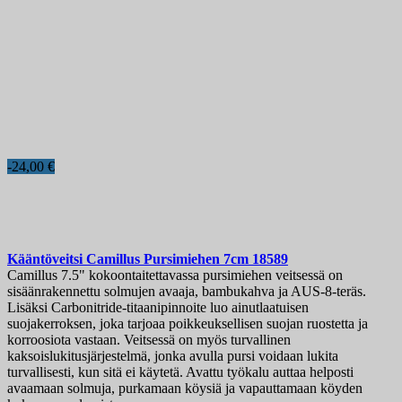
-24,00 €
Kääntöveitsi
Camillus Pursimiehen 7cm
18589
Camillus 7.5" kokoontaitettavassa pursimiehen veitsessä on
sisäänrakennettu solmujen avaaja, bambukahva ja AUS-8-teräs.
Lisäksi Carbonitride-titaanipinnoite luo ainutlaatuisen
suojakerroksen, joka tarjoaa poikkeuksellisen suojan ruostetta ja
korroosiota vastaan. Veitsessä on myös turvallinen
kaksoislukitusjärjestelmä, jonka avulla pursi voidaan lukita
turvallisesti, kun sitä ei käytetä. Avattu työkalu auttaa helposti
avaamaan solmuja, purkamaan köysiä ja vapauttamaan köyden