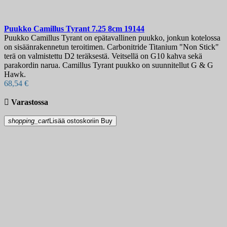
Puukko
Camillus Tyrant 7.25 8cm
19144
Puukko Camillus Tyrant on epätavallinen puukko, jonkun kotelossa
on sisäänrakennetun teroitimen. Carbonitride Titanium "Non Stick"
terä on valmistettu D2 teräksestä. Veitsellä on G10 kahva sekä
parakordin narua. Camillus Tyrant puukko on suunnitellut G & G
Hawk.
68,54 €

Varastossa
shopping_cart
Lisää ostoskoriin
Buy