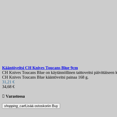
Kääntöveitsi
CH Knives Toucans Blue 9cm
CH Knives Toucans Blue on käytännöllinen taittoveitsi päivittäiseen kä
CH Knives Toucans Blue kääntöveitsi painaa 168 g.
31,21 €
34,68 €

Varastossa
shopping_cart
Lisää ostoskoriin
Buy