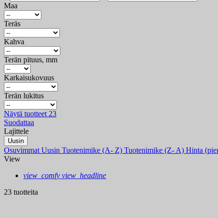
Maa
Teräs
Kahva
Terän pituus, mm
Karkaisukovuus
Terän lukitus
Näytä tuotteet
23
Suodattaa
Lajittele
Uusin
Osuvimmat
Uusin
Tuotenimike (A- Z)
Tuotenimike (Z- A)
Hinta (pie
View
view_comfy
view_headline
23 tuotteita