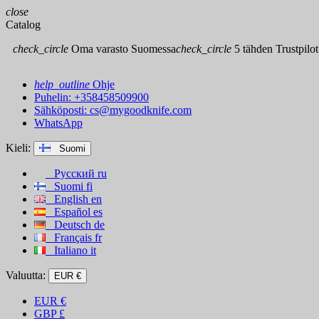
close
Catalog
check_circle
Oma varasto Suomessa
check_circle
5 tähden Trustpilot
help_outline
Ohje
Puhelin: +358458509900
Sähköposti:
cs@mygoodknife.com
WhatsApp
Kieli:
Suomi
Русский
ru
Suomi
fi
English
en
Español
es
Deutsch
de
Français
fr
Italiano
it
Valuutta:
EUR €
EUR
€
GBP
£