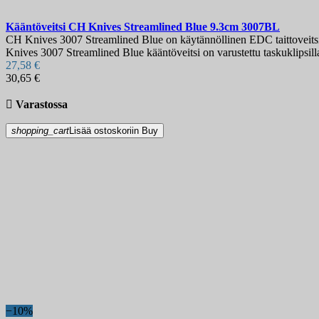
Kääntöveitsi
CH Knives Streamlined Blue 9.3cm
3007BL
CH Knives 3007 Streamlined Blue on käytännöllinen EDC taittoveitsi 
Knives 3007 Streamlined Blue kääntöveitsi on varustettu taskuklipsill
27,58 €
30,65 €

Varastossa
shopping_cart
Lisää ostoskoriin
Buy
−10%