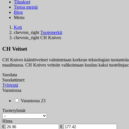
Tilaukset
Tietoa meistä
Blog
Menu
Koti
chevron_right
Tuotemerkit
chevron_right
CH Knives
CH Veitset
CH Knives kääntöveitset valmistetaan korkean teknologian tuotantolai
maailmassa. CH Knives veitsiin valikoimaan kuuluu kaksi tuotelinjaa
Suodata
Suodattimet:
Tyhjentä
Varastossa
Varastossa
23
Tuoteryhmät
Hinta
€
€