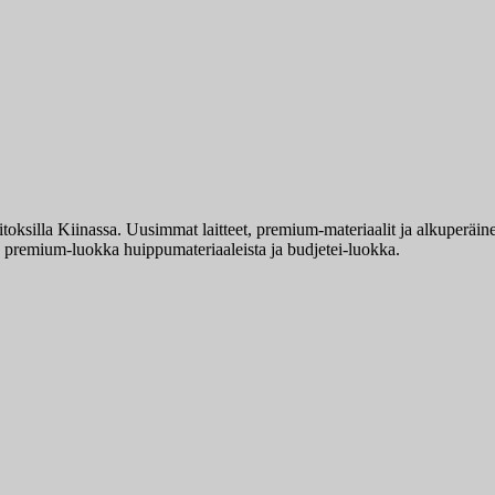
toksilla Kiinassa. Uusimmat laitteet, premium-materiaalit ja alkuperäi
: premium-luokka huippumateriaaleista ja budjetеi-luokka.