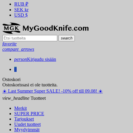
RUB
₽
SEK
kr
USD
$
search
favorite
compare_arrows
person
Kirjaudu sisään
0
Ostoskori
Ostoskorissasi ei ole tuotteita.
☀️ ️Last Summer Super SALE! -10% off till 09.08! ☀️
view_headline
Tuotteet
Merkit
SUPER PRICE
Tarjoukset
Uudet tuotteet
Myydyimmät