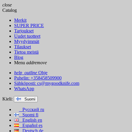
close
Catalog
Merkit
SUPER PRICE
Tarjoukset
Uudet tuotteet
Myydyimmät
Tilaukset
Tietoa meistä
Blog
Menu
add
remove
help_outline
Ohje
Puhelin: +358458509900
Sähköposti:
cs@mygoodknife.com
WhatsApp
Kieli:
Suomi
Русский
ru
Suomi
fi
English
en
Español
es
Deutsch
de