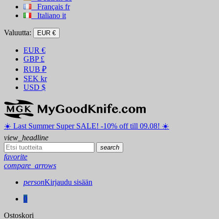
Français
fr
Italiano
it
Valuutta:
EUR €
EUR
€
GBP
£
RUB
₽
SEK
kr
USD
$
☀️ ️Last Summer Super SALE! -10% off till 09.08! ☀️
view_headline
search
favorite
compare_arrows
person
Kirjaudu sisään
0
Ostoskori