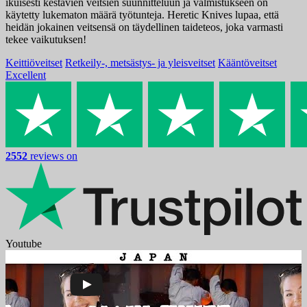
ikuisesti kestävien veitsien suunnitteluun ja valmistukseen on
käytetty lukematon määrä työtunteja. Heretic Knives lupaa, että
heidän jokainen veitsensä on täydellinen taideteos, joka varmasti
tekee vaikutuksen!
Keittiöveitset
Retkeily-, metsästys- ja yleisveitset
Kääntöveitset
Excellent
2552
reviews on
Youtube