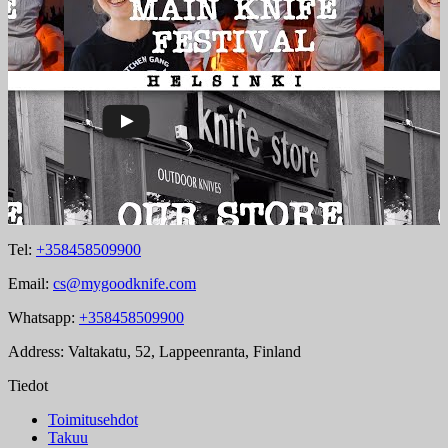
Tel:
+358458509900
Email:
cs@mygoodknife.com
Whatsapp:
+358458509900
Address: Valtakatu, 52, Lappeenranta, Finland
Tiedot
Toimitusehdot
Takuu