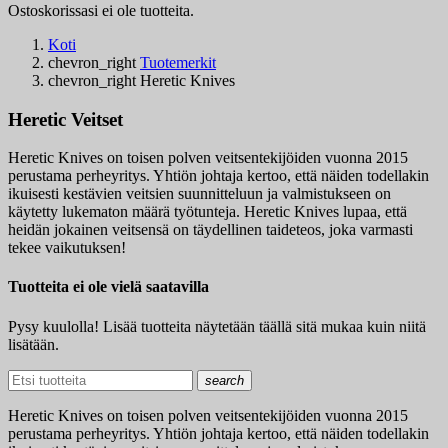
Ostoskorissasi ei ole tuotteita.
Koti
chevron_right
Tuotemerkit
chevron_right
Heretic Knives
Heretic Veitset
Heretic Knives on toisen polven veitsentekijöiden vuonna 2015
perustama perheyritys. Yhtiön johtaja kertoo, että näiden todellakin
ikuisesti kestävien veitsien suunnitteluun ja valmistukseen on
käytetty lukematon määrä työtunteja. Heretic Knives lupaa, että
heidän jokainen veitsensä on täydellinen taideteos, joka varmasti
tekee vaikutuksen!
Tuotteita ei ole vielä saatavilla
Pysy kuulolla! Lisää tuotteita näytetään täällä sitä mukaa kuin niitä
lisätään.
search
Heretic Knives on toisen polven veitsentekijöiden vuonna 2015
perustama perheyritys. Yhtiön johtaja kertoo, että näiden todellakin