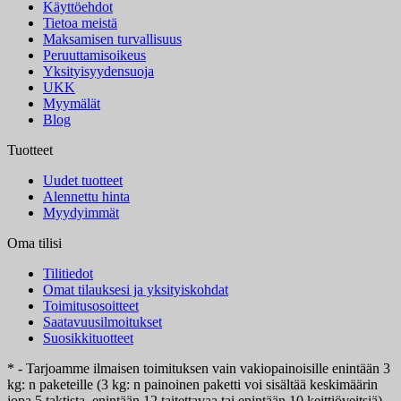
Käyttöehdot
Tietoa meistä
Maksamisen turvallisuus
Peruuttamisoikeus
Yksityisyydensuoja
UKK
Myymälät
Blog
Tuotteet
Uudet tuotteet
Alennettu hinta
Myydyimmät
Oma tilisi
Tilitiedot
Omat tilauksesi ja yksityiskohdat
Toimitusosoitteet
Saatavuusilmoitukset
Suosikkituotteet
* - Tarjoamme ilmaisen toimituksen vain vakiopainoisille enintään 3
kg: n paketeille (3 kg: n painoinen paketti voi sisältää keskimäärin
jopa 5 taktista, enintään 12 taitettavaa tai enintään 10 keittiöveitsiä).