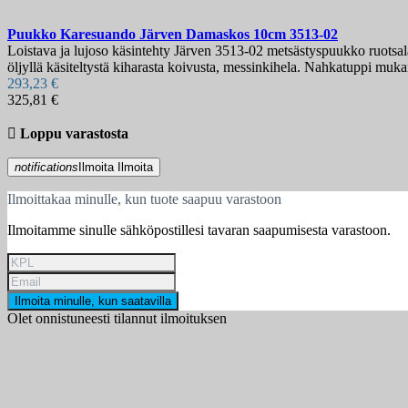
Puukko
Karesuando Järven Damaskos 10cm
3513-02
Loistava ja lujoso käsintehty Järven 3513-02 metsästyspuukko ruotsa
öljyllä käsiteltystä kiharasta koivusta, messinkihela. Nahkatuppi muka
293,23 €
325,81 €

Loppu varastosta
notifications
Ilmoita
Ilmoita
Ilmoittakaa minulle, kun tuote saapuu varastoon
Ilmoitamme sinulle sähköpostillesi tavaran saapumisesta varastoon.
Ilmoita minulle, kun saatavilla
Olet onnistuneesti tilannut ilmoituksen