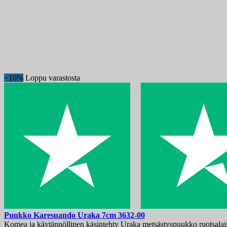
−10%
Loppu varastosta
Puukko
Karesuando Uraka 7cm
3632-00
Komea ja käytännöllinen käsintehty Uraka metsästyspuukko ruotsalaise