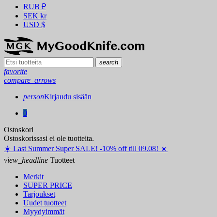
RUB
₽
SEK
kr
USD
$
search
favorite
compare_arrows
person
Kirjaudu sisään
0
Ostoskori
Ostoskorissasi ei ole tuotteita.
☀️ ️Last Summer Super SALE! -10% off till 09.08! ☀️
view_headline
Tuotteet
Merkit
SUPER PRICE
Tarjoukset
Uudet tuotteet
Myydyimmät