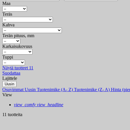
Maa
Teräs
Kahva
Terän pituus, mm
Karkaisukovuus
Tuppi
Näytä tuotteet
11
Suodattaa
Lajittele
Uusin
Osuvimmat
Uusin
Tuotenimike (A- Z)
Tuotenimike (Z- A)
Hinta (pie
View
view_comfy
view_headline
11 tuotteita