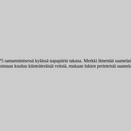
5 samannimisessä kylässä napapiirin takana. Merkki ilmentää saamelaiste
oimaan kuuluu kiinteäteräisiä veitsiä, mukaan lukien perinteisiä saamelai