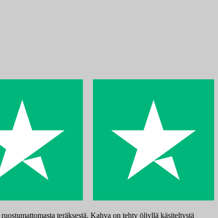
uostumattomasta teräksestä. Kahva on tehty öljyllä käsiteltystä