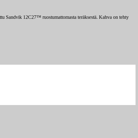
tettu Sandvik 12C27™ ruostumattomasta teräksestä. Kahva on tehty