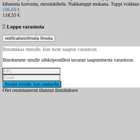
kiharasta koivusta, messinkihela. Nahkatuppi mukana. Tuppi voidaan 
106,69 €
118,55 €

Loppu varastosta
notifications
Ilmoita
Ilmoita
Ilmoittakaa minulle, kun tuote saapuu varastoon
Ilmoitamme sinulle sähköpostillesi tavaran saapumisesta varastoon.
Ilmoita minulle, kun saatavilla
Olet onnistuneesti tilannut ilmoituksen