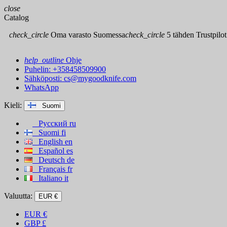
close
Catalog
check_circle
Oma varasto Suomessa
check_circle
5 tähden Trustpilot
help_outline
Ohje
Puhelin: +358458509900
Sähköposti:
cs@mygoodknife.com
WhatsApp
Kieli:
Suomi
Русский
ru
Suomi
fi
English
en
Español
es
Deutsch
de
Français
fr
Italiano
it
Valuutta:
EUR €
EUR
€
GBP
£