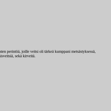
n perintöä, joille veitsi oli tärkeä kumppani metsästyksessä,
sveitsiä, sekä kirveitä.