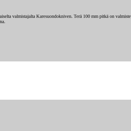
laiselta valmistajalta Karesuondokniven. Terä 100 mm pitkä on valmis
na.