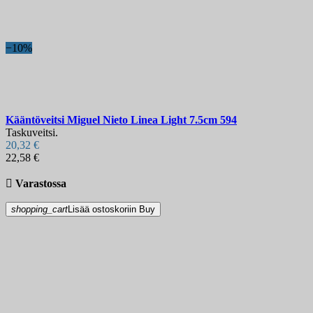
Terän pituus, mm
Karkaisukovuus
−10%
Tuppi
Terän lukitus
Näytä tuotteet
5
Kääntöveitsi
Miguel Nieto Linea Light 7.5cm
594
Taskuveitsi.
20,32 €
22,58 €

Varastossa
shopping_cart
Lisää ostoskoriin
Buy