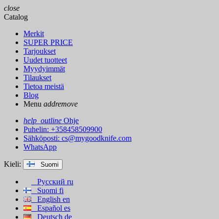
close
Catalog
Merkit
SUPER PRICE
Tarjoukset
Uudet tuotteet
Myydyimmät
Tilaukset
Tietoa meistä
Blog
Menu
add
remove
help_outline
Ohje
Puhelin: +358458509900
Sähköposti:
cs@mygoodknife.com
WhatsApp
Kieli:
Suomi
Русский
ru
Suomi
fi
English
en
Español
es
Deutsch
de