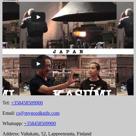
Tel:
+358458509900
Email:
cs@mygoodknife.com
Whatsapp:
+358458509900
Address: Valtakatu, 52, Lappeenranta, Finland