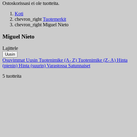
Ostoskorissasi ei ole tuotteita.
Koti
chevron_right
Tuotemerkit
chevron_right
Miguel Nieto
Miguel Nieto
Lajittele
Suodattimet:
Uusin
Tyhjentä
Osuvimmat
Uusin
Tuotenimike (A- Z)
Tuotenimike (Z- A)
Hinta
Varastossa
(pienin)
Hinta (suurin)
Varastossa
Satunnaiset
Varastossa
3
5 tuotteita
Tuoteryhmät
Hinta
€
€
Maa
Teräs
Kahva