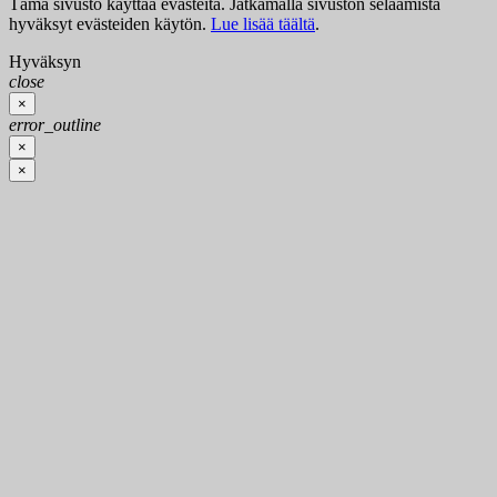
Tämä sivusto käyttää evästeitä. Jatkamalla sivuston selaamista
hyväksyt evästeiden käytön.
Lue lisää täältä
.
Hyväksyn
close
×
error_outline
×
×