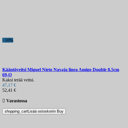
−10%
Kääntöveitsi
Miguel Nieto Navaja linea Amigo Double 8.5cm
69-O
Kaksi terää veitsi.
47,17 €
52,41 €

Varastossa
shopping_cart
Lisää ostoskoriin
Buy