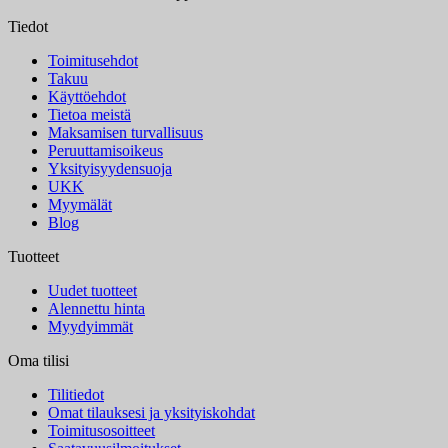
Tiedot
Toimitusehdot
Takuu
Käyttöehdot
Tietoa meistä
Maksamisen turvallisuus
Peruuttamisoikeus
Yksityisyydensuoja
UKK
Myymälät
Blog
Tuotteet
Uudet tuotteet
Alennettu hinta
Myydyimmät
Oma tilisi
Tilitiedot
Omat tilauksesi ja yksityiskohdat
Toimitusosoitteet