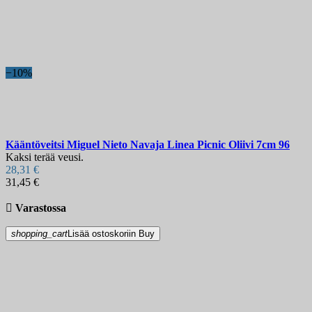
−10%
Kääntöveitsi
Miguel Nieto Navaja Linea Picnic Oliivi 7cm
96
Kaksi terää veusi.
28,31 €
31,45 €

Varastossa
shopping_cart
Lisää ostoskoriin
Buy