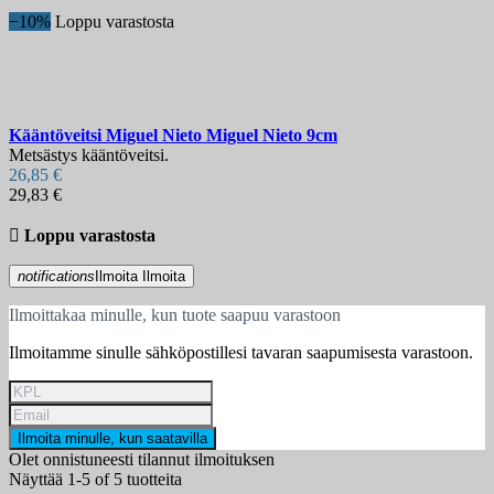
−10%
Loppu varastosta
Kääntöveitsi
Miguel Nieto Miguel Nieto 9cm
Metsästys kääntöveitsi.
26,85 €
29,83 €

Loppu varastosta
notifications
Ilmoita
Ilmoita
Ilmoittakaa minulle, kun tuote saapuu varastoon
Ilmoitamme sinulle sähköpostillesi tavaran saapumisesta varastoon.
Ilmoita minulle, kun saatavilla
Olet onnistuneesti tilannut ilmoituksen
Näyttää 1-5 of 5 tuotteita