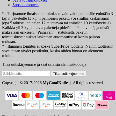
Saatavuusilmoitukset
Suosikkituotteet
* - Tarjoamme ilmaisen toimituksen vain vakiopainoisille enintään 3
kg: n paketeille (3 kg: n painoinen paketti voi sisältää keskimäärin
jopa 5 taktista, enintään 12 taitettavaa tai enintään 10 keittiöveitsiä).
Kaikkia yli 3 kg painavia paketteja pidetään "Painavina", ja niistä
maksetaan erikseen. "Painavan" - statuksella paketin
toimituskustannukset lasketaan automaattisesti koriin painon
mukaan.
* - Ilmainen toimitus ei koske SuperPrice-tuotteita. Näihin tuotteisiin
sovelletaan täydet postikulut, koska niiden hinnat on alennettu
minimiin.
Tilaa uutiskirjeemme ja saat salaisia alennuskoodeja
Tilaa uutiskirjeemme
Copyright © 2017-2026
MyGoodKnife
| All rights reserved