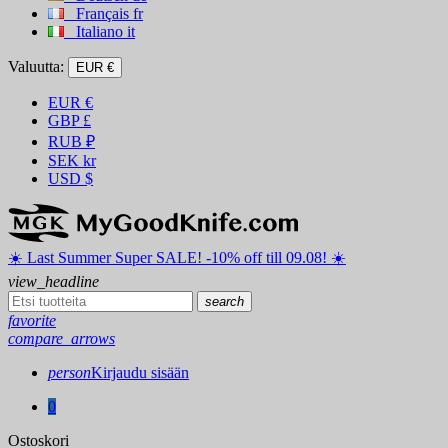
Français
fr
Italiano
it
Valuutta:
EUR €
EUR
€
GBP
£
RUB
₽
SEK
kr
USD
$
☀️ ️Last Summer Super SALE! -10% off till 09.08! ☀️
view_headline
search
favorite
compare_arrows
person
Kirjaudu sisään
0
Ostoskori