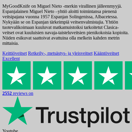
MyGoodKnife on Miguel Nieto -merkin virallinen jälleenmyyjä.
Espanjalainen Miguel Nieto –yhtiö aloitti toimintansa pienenä
veitsipajana vuonna 1957 Espanjan Solingenissa, Albacetessa.
Nykyään se on Espanjan tärkeimpiä veitsenvalmistajia. Yhtiön
tuotevalikoimaan kuuluvat matkamuistoiksi tarkoitetut Clasica-
veitset ovat kuuluisien navaja-taisteluveitsien pienikokoisia kopioita.
Niiden esikuvat saattoivat avattuina olla melkein kahden metrin
mittaisia.
Keittiöveitset
Retkeily-, metsästys- ja yleisveitset
Kääntöveitset
Excellent
2552
reviews on
Youtube