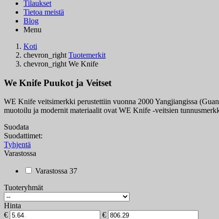
Tilaukset
Tietoa meistä
Blog
Menu
Koti
chevron_right
Tuotemerkit
chevron_right
We Knife
We Knife Puukot ja Veitset
WE Knife veitsimerkki perustettiin vuonna 2000 Yangjiangissa (Guangdo
muotoilu ja modernit materiaalit ovat WE Knife -veitsien tunnusmerkkej
Suodata
Suodattimet:
Tyhjentä
Varastossa
Varastossa
37
Tuoteryhmät
Hinta
€
€