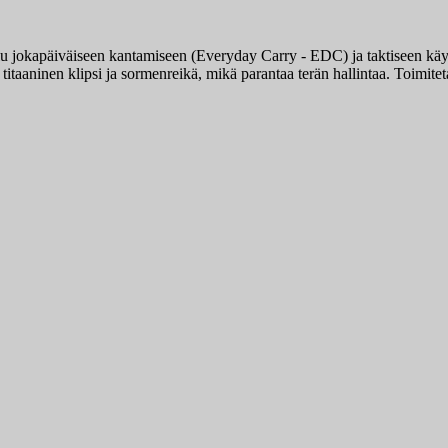
lu jokapäiväiseen kantamiseen (Everyday Carry - EDC) ja taktiseen k
itaaninen klipsi ja sormenreikä, mikä parantaa terän hallintaa. Toimite