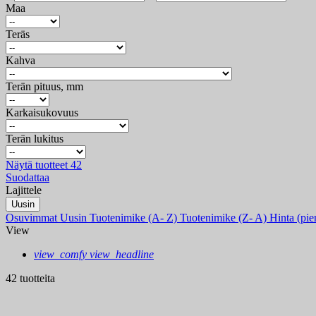
Maa
Teräs
Kahva
Terän pituus, mm
Karkaisukovuus
Terän lukitus
Näytä tuotteet
42
Suodattaa
Lajittele
Uusin
Osuvimmat
Uusin
Tuotenimike (A- Z)
Tuotenimike (Z- A)
Hinta (pie
View
view_comfy
view_headline
42 tuotteita