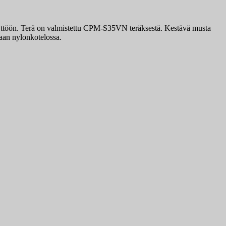
äyttöön. Terä on valmistettu CPM-S35VN teräksestä. Kestävä musta
taan nylonkotelossa.