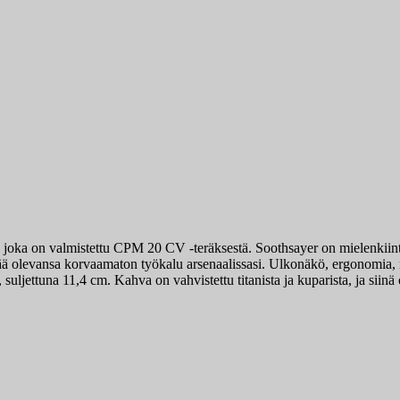
joka on valmistettu CPM 20 CV -teräksestä. Soothsayer on mielenkiintoin
ttää olevansa korvaamaton työkalu arsenaalissasi. Ulkonäkö, ergonomia
suljettuna 11,4 cm. Kahva on vahvistettu titanista ja kuparista, ja siinä