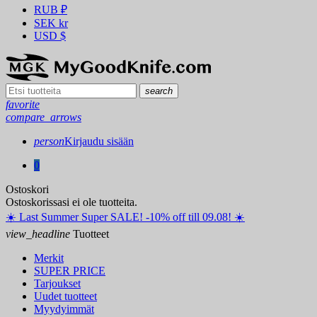
RUB
₽
SEK
kr
USD
$
search
favorite
compare_arrows
person
Kirjaudu sisään
0
Ostoskori
Ostoskorissasi ei ole tuotteita.
☀️ ️Last Summer Super SALE! -10% off till 09.08! ☀️
view_headline
Tuotteet
Merkit
SUPER PRICE
Tarjoukset
Uudet tuotteet
Myydyimmät