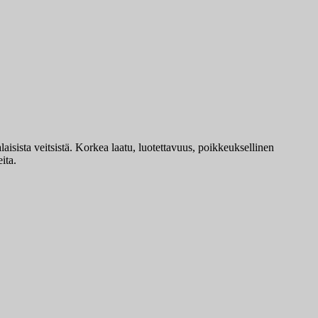
sista veitsistä. Korkea laatu, luotettavuus, poikkeuksellinen
ita.