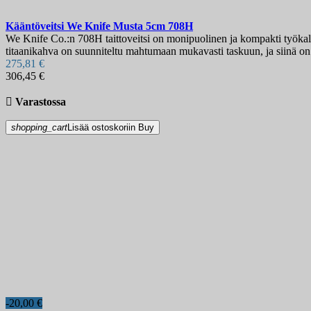
Kääntöveitsi
We Knife Musta 5cm
708H
We Knife Co.:n 708H taittoveitsi on monipuolinen ja kompakti työka
titaanikahva on suunniteltu mahtumaan mukavasti taskuun, ja siinä on t
275,81 €
306,45 €

Varastossa
shopping_cart
Lisää ostoskoriin
Buy
-20,00 €