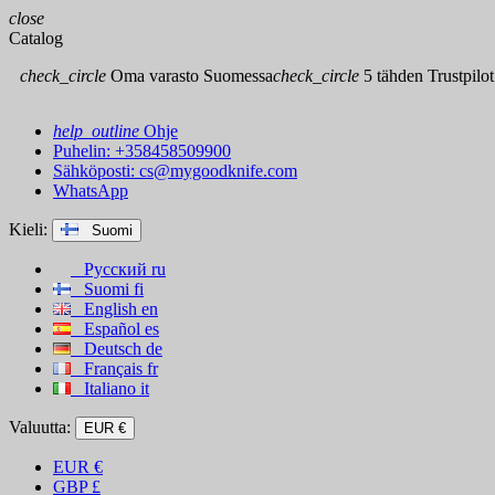
close
Catalog
check_circle
Oma varasto Suomessa
check_circle
5 tähden Trustpilot
help_outline
Ohje
Puhelin: +358458509900
Sähköposti:
cs@mygoodknife.com
WhatsApp
Kieli:
Suomi
Русский
ru
Suomi
fi
English
en
Español
es
Deutsch
de
Français
fr
Italiano
it
Valuutta:
EUR €
EUR
€
GBP
£