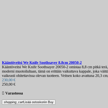
Kääntöveitsi
We Knife Soothsayer 8.8cm
20050-2
Kääntöveitsi We Knife Soothsayer 20050-2 omistaa 8,8 cm pitkä terä, 
moderni muotoilultaan, tämä on erittäin vaikuttava kappale, joka väi
vaikeasti ohitettavissa olevan tuotteen. Veitsen koko avattuna 20,3 cm, 
230,00 €
250,00 €

Varastossa
shopping_cart
Lisää ostoskoriin
Buy