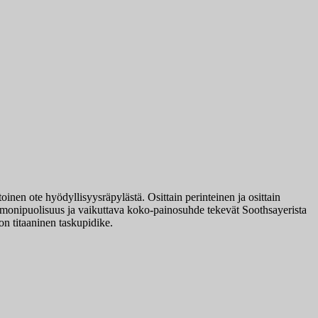
en ote hyödyllisyysräpylästä. Osittain perinteinen ja osittain
, monipuolisuus ja vaikuttava koko-painosuhde tekevät Soothsayerista
 on titaaninen taskupidike.