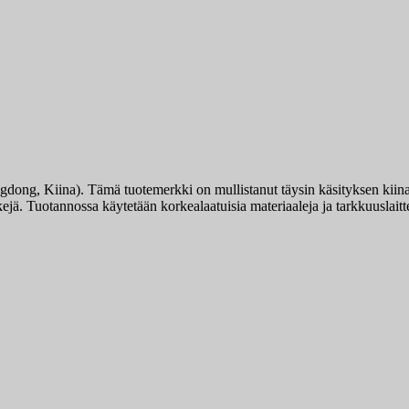
ng, Kiina). Tämä tuotemerkki on mullistanut täysin käsityksen kiinalai
ä. Tuotannossa käytetään korkealaatuisia materiaaleja ja tarkkuuslaitte