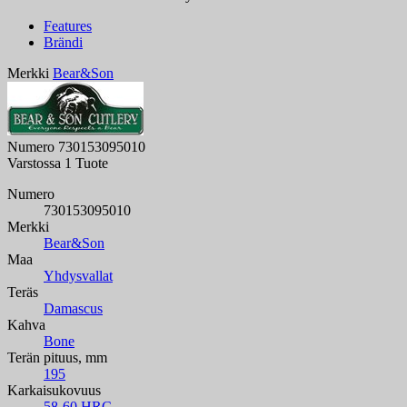
Features
Brändi
Merkki
Bear&Son
Numero
730153095010
Varstossa
1 Tuote
Numero
730153095010
Merkki
Bear&Son
Maa
Yhdysvallat
Teräs
Damascus
Kahva
Bone
Terän pituus, mm
195
Karkaisukovuus
58-60 HRC