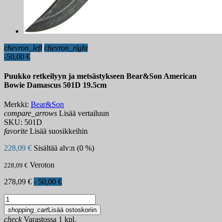
chevron_left
chevron_right
-50,00 €
Puukko retkeilyyn ja metsästykseen Bear&Son American
Bowie Damascus 501D 19.5cm
Merkki:
Bear&Son
compare_arrows
Lisää vertailuun
SKU:
501D
favorite
Lisää suosikkeihin
228,09 €
Sisältää alv:n (0 %)
Veroton
228,09 €
278,09 €
- 50,00 €
shopping_cart
Lisää ostoskoriin
check
Varastossa 1 kpl.