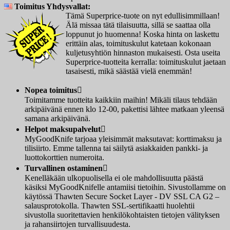
Toimitus Yhdysvallat:
Tämä Superprice-tuote on nyt edullisimmillaan!
Älä missaa tätä tilaisuutta, sillä se saattaa olla
loppunut jo huomenna! Koska hinta on laskettu
erittäin alas, toimituskulut katetaan kokonaan
kuljetusyhtiön hinnaston mukaisesti. Osta useita
Superprice-tuotteita kerralla: toimituskulut jaetaan
tasaisesti, mikä säästää vielä enemmän!
Nopea toimitus

Toimitamme tuotteita kaikkiin maihin! Mikäli tilaus tehdään
arkipäivänä ennen klo 12-00, pakettisi lähtee matkaan yleensä
samana arkipäivänä.
Helpot maksupalvelut

MyGoodKnife tarjoaa yleisimmät maksutavat: korttimaksu ja
tilisiirto. Emme tallenna tai säilytä asiakkaiden pankki- ja
luottokorttien numeroita.
Turvallinen ostaminen

Kenelläkään ulkopuolisella ei ole mahdollisuutta päästä
käsiksi MyGoodKnifelle antamiisi tietoihin. Sivustollamme on
käytössä Thawten Secure Socket Layer - DV SSL CA G2 –
salausprotokolla. Thawten SSL-sertifikaatti huolehtii
sivustolla suoritettavien henkilökohtaisten tietojen välityksen
ja rahansiirtojen turvallisuudesta.