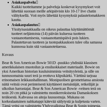
Asiakaspalvelu

Kaikki tuotteitamme ja palveluja koskevat kysymykset voit
lähettää suoraan meille arkipäivisin klo 10-17 live chatin
välityksellä. Voit myös lähettää kysymyksiä palautelomakkeen
kautta.
Asiakaspalautus

Yksityisasiakkaalla on oikeus palauttaa käyttämättömät
tuotteet neljäntoista (14) päivän kuluessa tuotteen
vastaanottamisesta, vastaanottamispäivä pois lukien.
Palautettavan tuotteen ja tuotepakkauksen tulee olla samassa
kunnossa kuin sitä vastaanotettaessa.
Kuvaus
Bear & Son American Bowie 501D -puukko yhdistää klassisen
amerikkalaisen muotoilun ja ensiluokkaiset materiaalit. Bowie on
yksi Amerikan historian kuuluisimmista veitsityyleistä, ja sille on
tunnusomaista suuri terä ja erottuva klipsikärki. Värttinä tarjoaa
erinomaisen leikkaushallinnan. Monipuolisen geometriansa ansiosta
näitä veitsiä ovat perinteisesti käyttäneet metsästäjät, retkeilijät ja
ulkoilun harrastajat. Bear & Son American Bowie -veitsen terä on
noin 20 cm pitkä ja valmistettu monikerroksisesta Damaskoksen
teräksestä. Kahvassa on aitoja luusuomuja. Mukana on
korkealaatuinen nahkatuppi kätevää säilytystä ja kuljetusta varten.
Tämä veitsi on valmistettu Yhdysvalloissa Bear & Sonin toimesta.