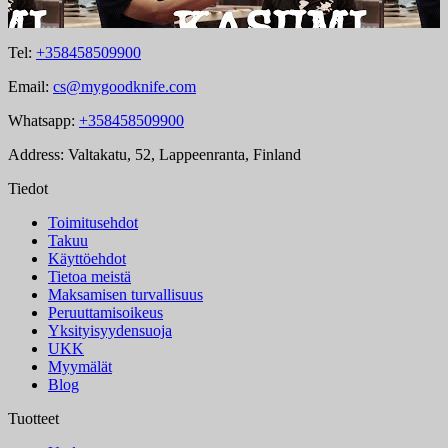
Tel:
+358458509900
Email:
cs@mygoodknife.com
Whatsapp:
+358458509900
Address: Valtakatu, 52, Lappeenranta, Finland
Tiedot
Toimitusehdot
Takuu
Käyttöehdot
Tietoa meistä
Maksamisen turvallisuus
Peruuttamisoikeus
Yksityisyydensuoja
UKK
Myymälät
Blog
Tuotteet