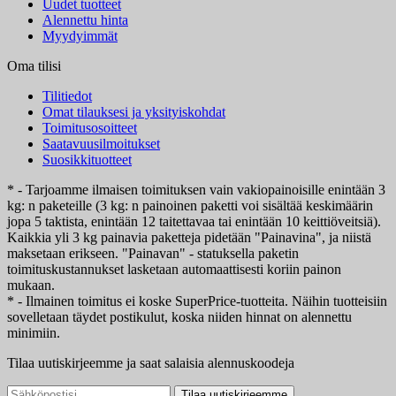
Uudet tuotteet
Alennettu hinta
Myydyimmät
Oma tilisi
Tilitiedot
Omat tilauksesi ja yksityiskohdat
Toimitusosoitteet
Saatavuusilmoitukset
Suosikkituotteet
* - Tarjoamme ilmaisen toimituksen vain vakiopainoisille enintään 3
kg: n paketeille (3 kg: n painoinen paketti voi sisältää keskimäärin
jopa 5 taktista, enintään 12 taitettavaa tai enintään 10 keittiöveitsiä).
Kaikkia yli 3 kg painavia paketteja pidetään "Painavina", ja niistä
maksetaan erikseen. "Painavan" - statuksella paketin
toimituskustannukset lasketaan automaattisesti koriin painon
mukaan.
* - Ilmainen toimitus ei koske SuperPrice-tuotteita. Näihin tuotteisiin
sovelletaan täydet postikulut, koska niiden hinnat on alennettu
minimiin.
Tilaa uutiskirjeemme ja saat salaisia alennuskoodeja
Tilaa uutiskirjeemme