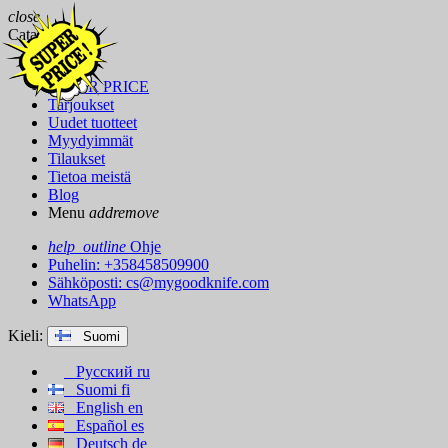
close
Catalog
Merkit
SUPER PRICE
Tarjoukset
Uudet tuotteet
Myydyimmät
Tilaukset
Tietoa meistä
Blog
Menu
add
remove
help_outline
Ohje
Puhelin: +358458509900
Sähköposti:
cs@mygoodknife.com
WhatsApp
Kieli:
Suomi
Русский
ru
Suomi
fi
English
en
Español
es
Deutsch
de