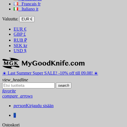
Français
fr
Italiano
it
Valuutta:
EUR €
EUR
€
GBP
£
RUB
₽
SEK
kr
USD
$
☀️ ️Last Summer Super SALE! -10% off till 09.08! ☀️
view_headline
search
favorite
compare_arrows
person
Kirjaudu sisään
0
Ostoskori