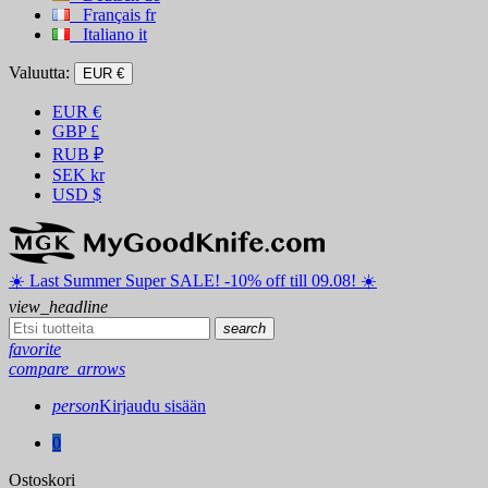
Français
fr
Italiano
it
Valuutta:
EUR €
EUR
€
GBP
£
RUB
₽
SEK
kr
USD
$
☀️ ️Last Summer Super SALE! -10% off till 09.08! ☀️
view_headline
search
favorite
compare_arrows
person
Kirjaudu sisään
0
Ostoskori