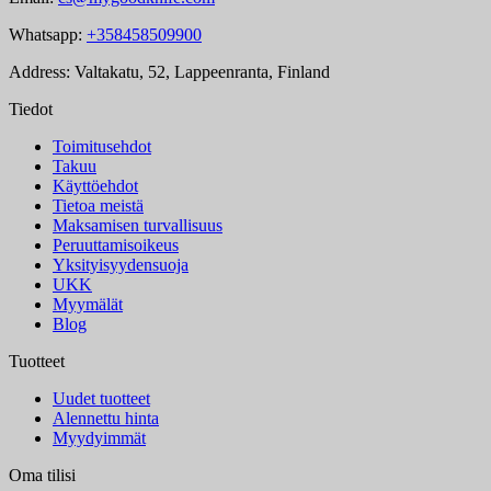
Whatsapp:
+358458509900
Address: Valtakatu, 52, Lappeenranta, Finland
Tiedot
Toimitusehdot
Takuu
Käyttöehdot
Tietoa meistä
Maksamisen turvallisuus
Peruuttamisoikeus
Yksityisyydensuoja
UKK
Myymälät
Blog
Tuotteet
Uudet tuotteet
Alennettu hinta
Myydyimmät
Oma tilisi