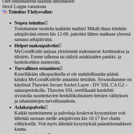
Olet onnistuneesti tilannut ilmoituksen
block
Loppu varastosta
Toimitus Yhdysvallat:
Nopea toimitus

Toimitamme tuotteita kaikkiin maihin! Mikäli tilaus tehdään
arkipäivänä ennen klo 12-00, pakettisi lähtee matkaan yleensä
samana arkipäivänä.
Helpot maksupalvelut

MyGoodKnife tarjoaa yleisimmät maksutavat: korttimaksu ja
tilisiirto. Emme tallenna tai säilytä asiakkaiden pankki- ja
luottokorttien numeroita.
Turvallinen ostaminen

Kenelläkään ulkopuolisella ei ole mahdollisuutta päästä
käsiksi MyGoodKnifelle antamiisi tietoihin. Sivustollamme on
käytössä Thawten Secure Socket Layer - DV SSL CA G2 –
salausprotokolla. Thawten SSL-sertifikaatti huolehtii
sivustolla suoritettavien henkilökohtaisten tietojen välityksen
ja rahansiirtojen turvallisuudesta.
Asiakaspalvelu

Kaikki tuotteitamme ja palveluja koskevat kysymykset voit
lähettää suoraan meille arkipäivisin klo 10-17 live chatin
välityksellä. Voit myös lähettää kysymyksiä palautelomakkeen
kautta.