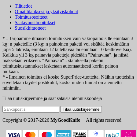
Tilitiedot
Omat tilauksesi ja yksityiskohdat
Toimitusosoitteet
Saatavuusilmoitukset
Suosikkituotteet
* - Tarjoamme ilmaisen toimituksen vain vakiopainoisille enintään 3
kg: n paketeille (3 kg: n painoinen paketti voi sisältää keskimäärin
jopa 5 taktista, enintään 12 taitettavaa tai enintään 10 keittiöveitsiä).
Kaikkia yli 3 kg painavia paketteja pidetään "Painavina", ja niistä
maksetaan erikseen. "Painavan" - statuksella paketin
toimituskustannukset lasketaan automaattisesti koriin painon
mukaan.
* - Ilmainen toimitus ei koske SuperPrice-tuotteita. Näihin tuotteisiin
sovelletaan täydet postikulut, koska niiden hinnat on alennettu
minimiin.
Tilaa uutiskirjeemme ja saat salaisia alennuskoodeja
Tilaa uutiskirjeemme
Copyright © 2017-2026
MyGoodKnife
| All rights reserved