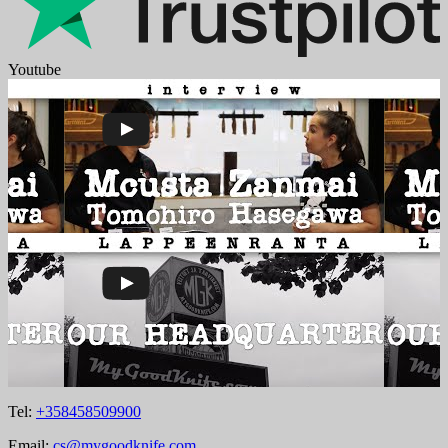
Youtube
Tel:
+358458509900
Email:
cs@mygoodknife.com