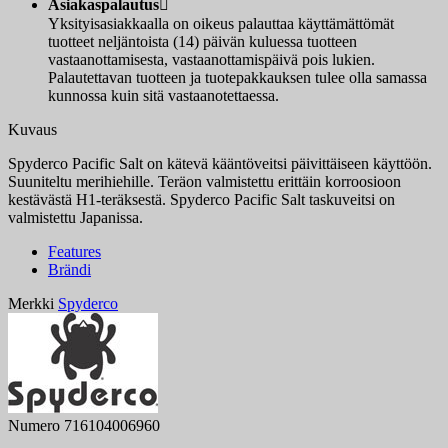
Asiakaspalautus

Yksityisasiakkaalla on oikeus palauttaa käyttämättömät
tuotteet neljäntoista (14) päivän kuluessa tuotteen
vastaanottamisesta, vastaanottamispäivä pois lukien.
Palautettavan tuotteen ja tuotepakkauksen tulee olla samassa
kunnossa kuin sitä vastaanotettaessa.
Kuvaus
Spyderco Pacific Salt on kätevä kääntöveitsi päivittäiseen käyttöön.
Suuniteltu merihiehille. Teräon valmistettu erittäin korroosioon
kestävästä H1-teräksestä. Spyderco Pacific Salt taskuveitsi on
valmistettu Japanissa.
Features
Brändi
Merkki
Spyderco
Numero
716104006960