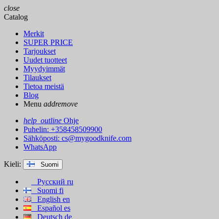
close
Catalog
Merkit
SUPER PRICE
Tarjoukset
Uudet tuotteet
Myydyimmät
Tilaukset
Tietoa meistä
Blog
Menu
add
remove
help_outline
Ohje
Puhelin: +358458509900
Sähköposti:
cs@mygoodknife.com
WhatsApp
Kieli:
Suomi
Русский
ru
Suomi
fi
English
en
Español
es
Deutsch
de