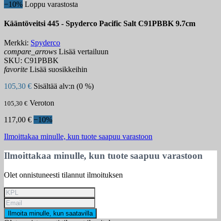
−10%
Loppu varastosta
Kääntöveitsi 445 - Spyderco Pacific Salt C91PBBK 9.7cm
Merkki:
Spyderco
compare_arrows
Lisää vertailuun
SKU:
C91PBBK
favorite
Lisää suosikkeihin
105,30 €
Sisältää alv:n (0 %)
Veroton
105,30 €
117,00 €
−10%
Ilmoittakaa minulle, kun tuote saapuu varastoon
Ilmoittakaa minulle, kun tuote saapuu varastoon
Olet onnistuneesti tilannut ilmoituksen
Ilmoita minulle, kun saatavilla