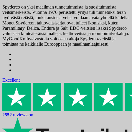
Spyderco on yksi maailman tunnetuimmista ja suosituimmista
veitsimerkeistä. Vuonna 1976 perustettu yritys tuli tunnetuksi terän
pyöreästä reiästä, jonka ansiosta veitsi voidaan avata yhdellä kädellä.
Monet Spydercon taittoveitsisarjat ovat tulleet ikonisiksi, kuten
Paramilitary, Delica, Endura ja Salt. EDC-veitsien lisäksi Spyderco
valmistaa kiinteäteräisiä malleja, keittiöveitsiä ja monitoimityökaluja.
MyGoodKnife-sivustolta voit ostaa aitoja Spyderco-veitsiä ja
toimittaa ne kaikkialle Eurooppaan ja maailmanlaajuisesti.
Excellent
2552
reviews on