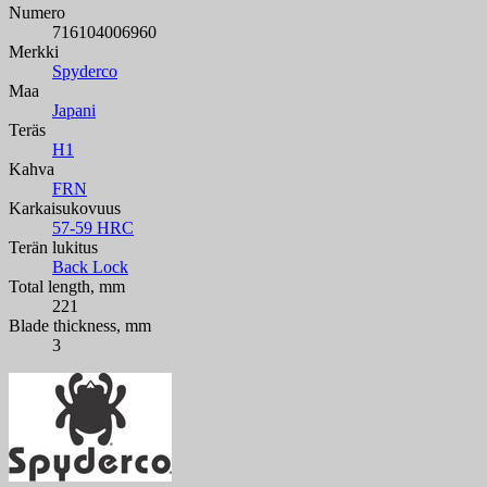
Numero
716104006960
Merkki
Spyderco
Maa
Japani
Teräs
H1
Kahva
FRN
Karkaisukovuus
57-59 HRC
Terän lukitus
Back Lock
Total length, mm
221
Blade thickness, mm
3