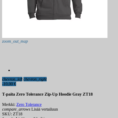
zoom_out_map
chevron_left
chevron_right
-10,00 €
T-paita Zero Tolerance Zip-Up Hoodie Gray ZT18
Merkki:
Zero Tolerance
compare_arrows
Lisää vertailuun
SKU:
ZT18