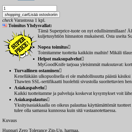
shopping_cart
Lisää ostoskoriin
check
Varastossa 1 kpl.
Toimitus Yhdysvallat:
Tämä Superprice-tuote on nyt edullisimmillaan! Älä 
kuljetusyhtiön hinnaston mukaisesti. Osta useita Sup
Nopea toimitus

Toimitamme tuotteita kaikkiin maihin! Mikäli tilau
Helpot maksupalvelut

MyGoodKnife tarjoaa yleisimmät maksutavat: korttim
Turvallinen ostaminen

Kenelläkään ulkopuolisella ei ole mahdollisuutta päästä käsi
Thawten SSL-sertifikaatti huolehtii sivustolla suoritettavien henk
Asiakaspalvelu

Kaikki tuotteitamme ja palveluja koskevat kysymykset voit lähet
Asiakaspalautus

Yksityisasiakkaalla on oikeus palauttaa käyttämättömät tuotteet
tulee olla samassa kunnossa kuin sitä vastaanotettaessa.
Kuvaus
Huppari Zero Tolerance Zip-Up, harmaa.