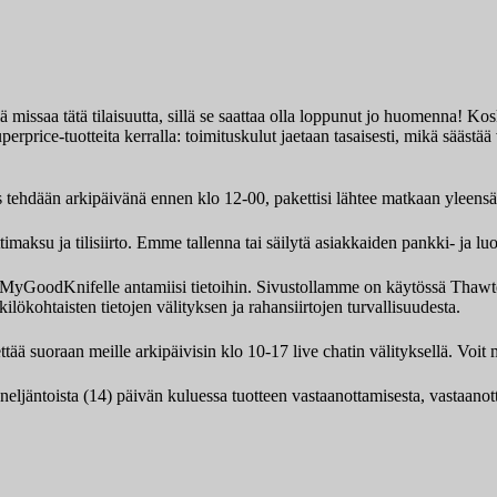
missaa tätä tilaisuutta, sillä se saattaa olla loppunut jo huomenna! Kosk
erprice-tuotteita kerralla: toimituskulut jaetaan tasaisesti, mikä sääst
s tehdään arkipäivänä ennen klo 12-00, pakettisi lähtee matkaan yleens
aksu ja tilisiirto. Emme tallenna tai säilytä asiakkaiden pankki- ja luo
ksi MyGoodKnifelle antamiisi tietoihin. Sivustollamme on käytössä Th
ilökohtaisten tietojen välityksen ja rahansiirtojen turvallisuudesta.
tää suoraan meille arkipäivisin klo 10-17 live chatin välityksellä. Vo
 neljäntoista (14) päivän kuluessa tuotteen vastaanottamisesta, vastaano