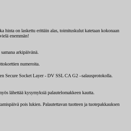
a hinta on laskettu erittäin alas, toimituskulut katetaan kokonaan
ää vielä enemmän!
ä samana arkipäivänä.
ttokorttien numeroita.
awten Secure Socket Layer - DV SSL CA G2 –salausprotokolla.
it myös lähettää kysymyksiä palautelomakkeen kautta.
ttamispäivä pois lukien. Palautettavan tuotteen ja tuotepakkauksen