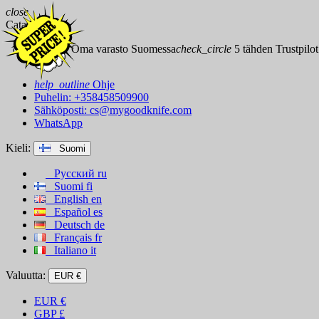
close
Catalog
check_circle
Oma varasto Suomessa
check_circle
5 tähden Trustpilot
help_outline
Ohje
Puhelin: +358458509900
Sähköposti:
cs@mygoodknife.com
WhatsApp
Kieli:
Suomi
Русский
ru
Suomi
fi
English
en
Español
es
Deutsch
de
Français
fr
Italiano
it
Valuutta:
EUR €
EUR
€
GBP
£