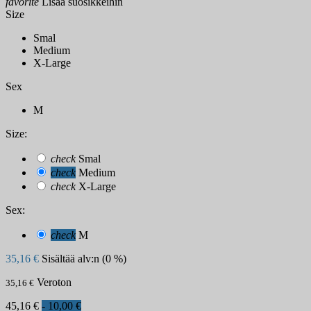
favorite
Lisää suosikkeihin
Size
Smal
Medium
X-Large
Sex
M
Size:
check
Smal
check
Medium
check
X-Large
Sex:
check
M
35,16 €
Sisältää alv:n (0 %)
Veroton
35,16 €
45,16 €
- 10,00 €