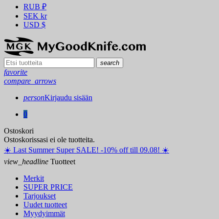
RUB
₽
SEK
kr
USD
$
search
favorite
compare_arrows
person
Kirjaudu sisään
0
Ostoskori
Ostoskorissasi ei ole tuotteita.
☀️ ️Last Summer Super SALE! -10% off till 09.08! ☀️
view_headline
Tuotteet
Merkit
SUPER PRICE
Tarjoukset
Uudet tuotteet
Myydyimmät