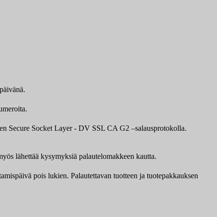
ipäivänä.
umeroita.
awten Secure Socket Layer - DV SSL CA G2 –salausprotokolla.
it myös lähettää kysymyksiä palautelomakkeen kautta.
ttamispäivä pois lukien. Palautettavan tuotteen ja tuotepakkauksen