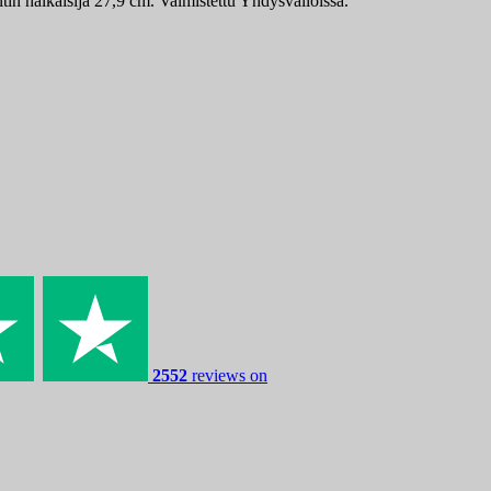
yltin halkaisija 27,9 cm. Valmistettu Yhdysvalloissa.
2552
reviews on