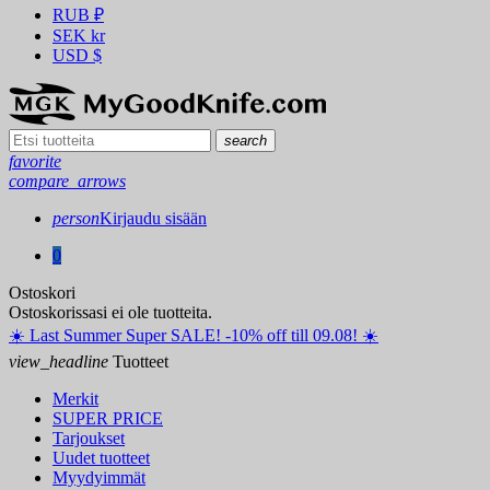
RUB
₽
SEK
kr
USD
$
search
favorite
compare_arrows
person
Kirjaudu sisään
0
Ostoskori
Ostoskorissasi ei ole tuotteita.
☀️ ️Last Summer Super SALE! -10% off till 09.08! ☀️
view_headline
Tuotteet
Merkit
SUPER PRICE
Tarjoukset
Uudet tuotteet
Myydyimmät