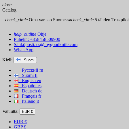
close
Catalog
check_circle
Oma varasto Suomessa
check_circle
5 tähden Trustpilot
help_outline
Ohje
Puhelin: +358458509900
Sähköposti:
cs@mygoodknife.com
WhatsApp
Kieli:
Suomi
Русский
ru
Suomi
fi
English
en
Español
es
Deutsch
de
Français
fr
Italiano
it
Valuutta:
EUR €
EUR
€
GBP
£