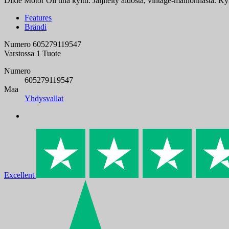
Dixie Motor Oil tina kyltti. Jäljitelty aidosta, vintage-mainonnasta. K
Features
Brändi
Numero
605279119547
Varstossa
1 Tuote
Numero
605279119547
Maa
Yhdysvallat
Excellent