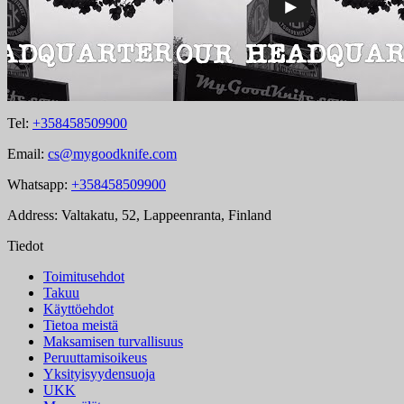
Tel:
+358458509900
Email:
cs@mygoodknife.com
Whatsapp:
+358458509900
Address: Valtakatu, 52, Lappeenranta, Finland
Tiedot
Toimitusehdot
Takuu
Käyttöehdot
Tietoa meistä
Maksamisen turvallisuus
Peruuttamisoikeus
Yksityisyydensuoja
UKK