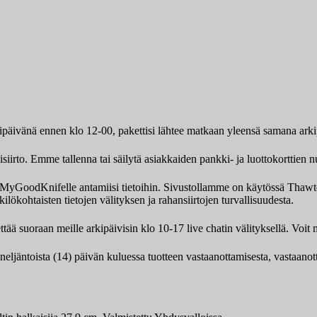
kipäivänä ennen klo 12-00, pakettisi lähtee matkaan yleensä samana ark
iirto. Emme tallenna tai säilytä asiakkaiden pankki- ja luottokorttien n
ksi MyGoodKnifelle antamiisi tietoihin. Sivustollamme on käytössä Th
ilökohtaisten tietojen välityksen ja rahansiirtojen turvallisuudesta.
tää suoraan meille arkipäivisin klo 10-17 live chatin välityksellä. Vo
 neljäntoista (14) päivän kuluessa tuotteen vastaanottamisesta, vastaano