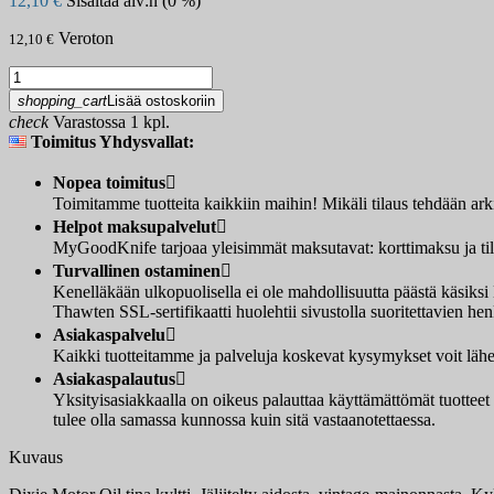
12,10 €
Sisältää alv:n (0 %)
Veroton
12,10 €
shopping_cart
Lisää ostoskoriin
check
Varastossa 1 kpl.
Toimitus Yhdysvallat:
Nopea toimitus

Toimitamme tuotteita kaikkiin maihin! Mikäli tilaus tehdään ar
Helpot maksupalvelut

MyGoodKnife tarjoaa yleisimmät maksutavat: korttimaksu ja tilis
Turvallinen ostaminen

Kenelläkään ulkopuolisella ei ole mahdollisuutta päästä käsi
Thawten SSL-sertifikaatti huolehtii sivustolla suoritettavien henk
Asiakaspalvelu

Kaikki tuotteitamme ja palveluja koskevat kysymykset voit lähet
Asiakaspalautus

Yksityisasiakkaalla on oikeus palauttaa käyttämättömät tuotteet
tulee olla samassa kunnossa kuin sitä vastaanotettaessa.
Kuvaus