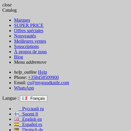
close
Catalog
Marques
SUPER PRICE
Offres spéciales
Nouveautés
Meilleures ventes
Souscriptions
À propos de nous
Blog
Menu
add
remove
help_outline
Help
Phone:
+358458509900
Email:
cs@mygoodknife.com
WhatsApp
Langue :
Français
Русский
ru
Suomi
fi
English
en
Español
es
Deutsch
de