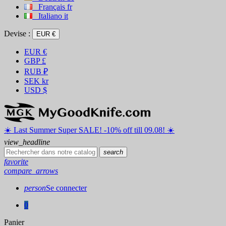
Français
fr
Italiano
it
Devise :
EUR €
EUR
€
GBP
£
RUB
₽
SEK
kr
USD
$
☀️ ️Last Summer Super SALE! -10% off till 09.08! ☀️
view_headline
search
favorite
compare_arrows
person
Se connecter
0
Panier