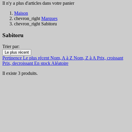
Il n'y a plus d'articles dans votre panier
Maison
chevron_right
Marques
chevron_right
Sabitoru
Sabitoru
Trier par:
Filtres:
Le plus récent
Effacer les filtres
Pertinence
Le plus récent
Nom, A à Z
Nom, Z à A
Prix, croissant
En Stock
Prix, decroissant
En stock
Aléatoire
En Stock
1
Il existe 3 produits.
Catégories
Prix
€
€
Pays
Voir les Produits
3