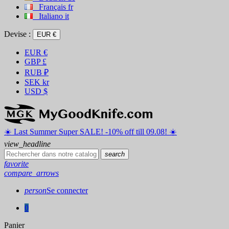
Français
fr
Italiano
it
Devise :
EUR €
EUR
€
GBP
£
RUB
₽
SEK
kr
USD
$
☀️ ️Last Summer Super SALE! -10% off till 09.08! ☀️
view_headline
search
favorite
compare_arrows
person
Se connecter
0
Panier