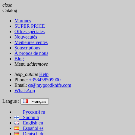
close
Catalog
Marques
SUPER PRICE
Offres spéciales
Nouveautés
Meilleures ventes
Souscriptions
À propos de nous
Blog
Menu
add
remove
help_outline
Help
Phone:
+358458509900
Email:
cs@mygoodknife.com
WhatsApp
Langue :
Français
Русский
ru
Suomi
fi
English
en
Español
es
Deutsch
de