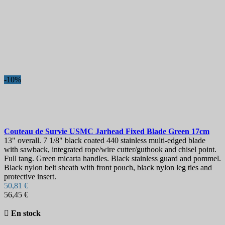
-10%
Couteau de Survie
USMC Jarhead Fixed Blade Green 17cm
13" overall. 7 1/8" black coated 440 stainless multi-edged blade
with sawback, integrated rope/wire cutter/guthook and chisel point.
Full tang. Green micarta handles. Black stainless guard and pommel.
Black nylon belt sheath with front pouch, black nylon leg ties and
protective insert.
50,81 €
56,45 €

En stock