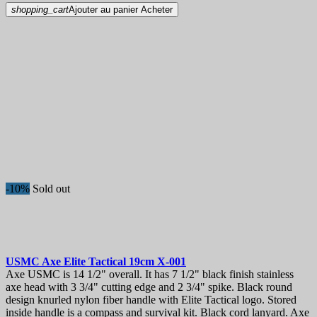
shopping_cart
Ajouter au panier
Acheter
-10%
Sold out
USMC Axe Elite Tactical 19cm
X-001
Axe USMC is 14 1/2" overall. It has 7 1/2" black finish stainless
axe head with 3 3/4" cutting edge and 2 3/4" spike. Black round
design knurled nylon fiber handle with Elite Tactical logo. Stored
inside handle is a compass and survival kit. Black cord lanyard. Axe