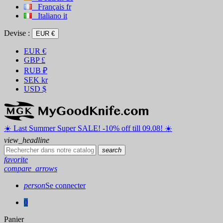
Français
fr
Italiano
it
Devise :
EUR €
EUR
€
GBP
£
RUB
₽
SEK
kr
USD
$
☀️ ️Last Summer Super SALE! -10% off till 09.08! ☀️
view_headline
search
favorite
compare_arrows
person
Se connecter
0
Panier