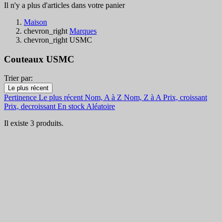
Il n'y a plus d'articles dans votre panier
Maison
chevron_right
Marques
chevron_right
USMC
Couteaux USMC
Trier par:
Filtres:
Le plus récent
Effacer les filtres
Pertinence
Le plus récent
Nom, A à Z
Nom, Z à A
Prix, croissant
En Stock
Prix, decroissant
En stock
Aléatoire
En Stock
2
Il existe 3 produits.
Catégories
Prix
€
€
Pays
Acier
Poignée