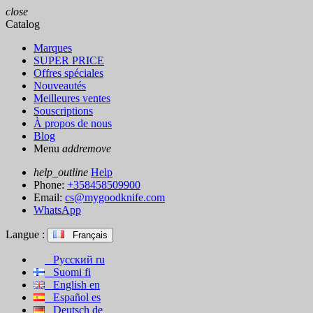
close
Catalog
Marques
SUPER PRICE
Offres spéciales
Nouveautés
Meilleures ventes
Souscriptions
À propos de nous
Blog
Menu
add
remove
help_outline
Help
Phone:
+358458509900
Email:
cs@mygoodknife.com
WhatsApp
Langue :
Français
Русский
ru
Suomi
fi
English
en
Español
es
Deutsch
de