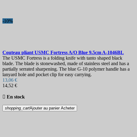
Longueur des cordes, mm
Dureté
-10%
Etui
Verrouillage
Voir les Produits
3
Couteau pliant
USMC Fortress A/O Blue 9.5cm
A-1046BL
The USMC Fortress is a folding knife with tanto shaped black
blade. The blade is stonewashed, made of stainless steel and has a
partially serrated sharpening. The blue G-10 polymer handle has a
lanyard hole and pocket clip for easy carrying.
13,06 €
14,52 €

En stock
shopping_cart
Ajouter au panier
Acheter