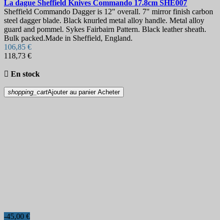
La dague
Sheffield Knives Commando 17.8cm
SHE007
Sheffield Commando Dagger is 12" overall. 7" mirror finish carbon
steel dagger blade. Black knurled metal alloy handle. Metal alloy
guard and pommel. Sykes Fairbairn Pattern. Black leather sheath.
Bulk packed.Made in Sheffield, England.
106,85 €
118,73 €

En stock
shopping_cart
Ajouter au panier
Acheter
-45,00 €