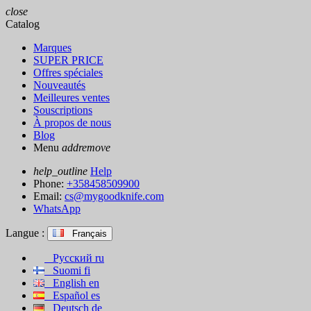
close
Catalog
Marques
SUPER PRICE
Offres spéciales
Nouveautés
Meilleures ventes
Souscriptions
À propos de nous
Blog
Menu
add
remove
help_outline
Help
Phone:
+358458509900
Email:
cs@mygoodknife.com
WhatsApp
Langue :
Français
Русский
ru
Suomi
fi
English
en
Español
es
Deutsch
de