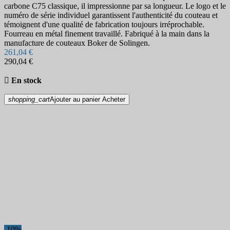
carbone C75 classique, il impressionne par sa longueur. Le logo et le
More filters
Less filters
numéro de série individuel garantissent l'authenticité du couteau et
Voir les Produits
94
témoignent d'une qualité de fabrication toujours irréprochable.
Fourreau en métal finement travaillé. Fabriqué à la main dans la
manufacture de couteaux Boker de Solingen.
261,04 €
290,04 €

En stock
shopping_cart
Ajouter au panier
Acheter
-10%