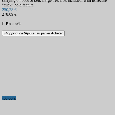
carrying on boot or belt. Large Tek-Lok included, with its secure
"click" hold feature.
250,28 €
278,09 €

En stock
shopping_cart
Ajouter au panier
Acheter
-30,00 €