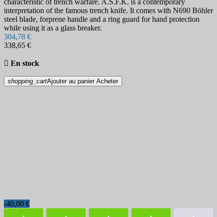
characteristic of trench warfare. A.S.F.K. is a contemporary
interpretation of the famous trench knife. It comes with N690 Böhler
steel blade, forprene handle and a ring guard for hand protection
while using it as a glass breaker.
304,78 €
338,65 €

En stock
shopping_cart
Ajouter au panier
Acheter
-40,00 €