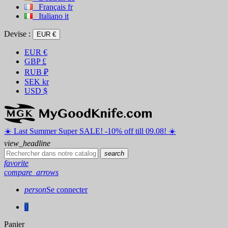
Français
fr
Italiano
it
Devise :
EUR €
EUR
€
GBP
£
RUB
₽
SEK
kr
USD
$
☀️ ️Last Summer Super SALE! -10% off till 09.08! ☀️
view_headline
search
favorite
compare_arrows
person
Se connecter
0
Panier