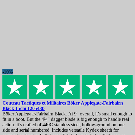
-10%
Couteau Tactiques et Militaires
Böker Applegate-Fairbairn
Black 15cm
120543b
Böker Applegate-Fairbairn Black. At 9" overall, it’s small enough to
fit in a boot. But the 4¾" dagger blade is big enough to handle real
action. It’s crafted of 440C stainless steel, hollow-ground on one
side and serial numbered. Includes versatile Kydex sheath for