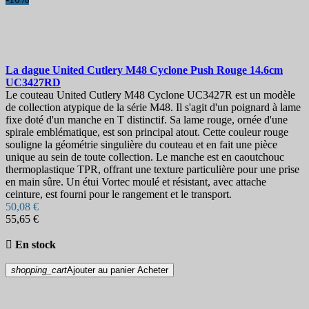
La dague
United Cutlery M48 Cyclone Push Rouge 14.6cm
UC3427RD
Le couteau United Cutlery M48 Cyclone UC3427R est un modèle
de collection atypique de la série M48. Il s'agit d'un poignard à lame
fixe doté d'un manche en T distinctif. Sa lame rouge, ornée d'une
spirale emblématique, est son principal atout. Cette couleur rouge
souligne la géométrie singulière du couteau et en fait une pièce
unique au sein de toute collection. Le manche est en caoutchouc
thermoplastique TPR, offrant une texture particulière pour une prise
en main sûre. Un étui Vortec moulé et résistant, avec attache
ceinture, est fourni pour le rangement et le transport.
50,08 €
55,65 €

En stock
shopping_cart
Ajouter au panier
Acheter