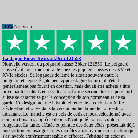
Meilleures Ventes
89
En solde!
-10%
Nouveau
En solde!
0
Prix
€
€
Fabricants
La dague
Böker Swiss 21.9cm
121553
Longueur des cordes, mm
Nouvelle version du poignard suisse Böker 121550. Le poignard
suisse était une arme courante chez les piquiers suisses des XVe et
XVIe siècles. Sa longueur de lame le situait souvent entre le
Pays
poignard et l'épée. Également appelé dague bâloise, il n'était
généralement pas fourni en dotation, mais devait être acheté à titre
Acier
privé par les soldats et servait alors d'arme secondaire. Le poignard
suisse se caractérise par la conception de son pommeau et de sa
Poignée
garde. Ce design incurvé inhabituel remonte au début du XIIIe
siècle et se retrouve dans la version authentique de notre édition
Dureté
artisanale. Le manche est en bois de cerisier local sélectionné avec
soin, un bois très apprécié depuis l'Antiquité pour sa couleur
Etui
rougeâtre. La lame, affûtée et pointue des deux côtés, présentait déjà
une section en losange sur les modèles anciens, une construction qui
Verrouillage
s'est avérée extrêmement stable et efficace. Fabriqué en acier au