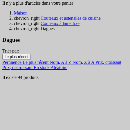
Il n'y a plus d'articles dans votre panier
Maison
chevron_right
Couteaux et ustensiles de cuisine
chevron_right
Couteaux à lame fixe
chevron_right
Dagues
Dagues
Trier par:
Filtres:
Le plus récent
Effacer les filtres
Pertinence
Le plus récent
Nom, A à Z
Nom, Z à A
Prix, croissant
En Stock
Prix, decroissant
En stock
Aléatoire
En Stock
56
Il existe 94 produits.
En ligne uniquement
En ligne uniquement
0
Nouveaux Produits
Nouveaux Produits
2
Meilleures Ventes