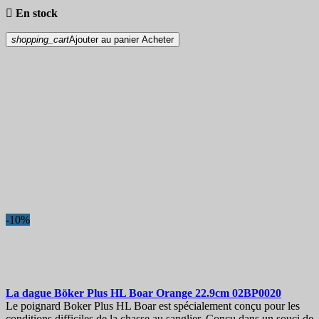

En stock
shopping_cart
Ajouter au panier
Acheter
-10%
La dague
Böker Plus HL Boar Orange 22.9cm
02BP0020
Le poignard Boker Plus HL Boar est spécialement conçu pour les
conditions difficiles de la chasse au sanglier. Conçu dans un souci de