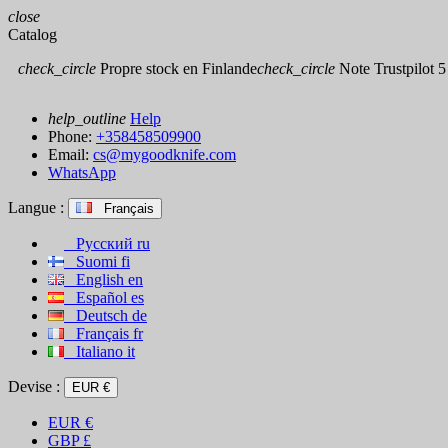
close
Catalog
check_circle
Propre stock en Finlande
check_circle
Note Trustpilot 5 
help_outline
Help
Phone:
+358458509900
Email:
cs@mygoodknife.com
WhatsApp
Langue :
Français
Русский
ru
Suomi
fi
English
en
Español
es
Deutsch
de
Français
fr
Italiano
it
Devise :
EUR €
EUR
€
GBP
£