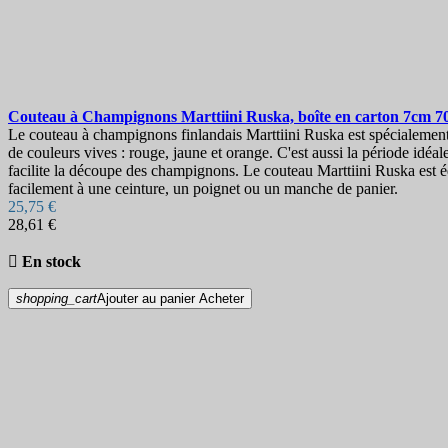
Couteau à Champignons
Marttiini Ruska, boîte en carton 7cm
7
Le couteau à champignons finlandais Marttiini Ruska est spécialement 
de couleurs vives : rouge, jaune et orange. C'est aussi la période idé
facilite la découpe des champignons. Le couteau Marttiini Ruska est équ
facilement à une ceinture, un poignet ou un manche de panier.
25,75 €
28,61 €

En stock
shopping_cart
Ajouter au panier
Acheter