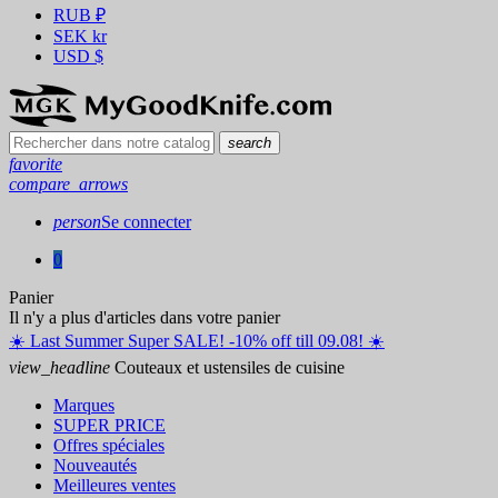
RUB
₽
SEK
kr
USD
$
search
favorite
compare_arrows
person
Se connecter
0
Panier
Il n'y a plus d'articles dans votre panier
☀️ ️Last Summer Super SALE! -10% off till 09.08! ☀️
view_headline
Couteaux et ustensiles de cuisine
Marques
SUPER PRICE
Offres spéciales
Nouveautés
Meilleures ventes