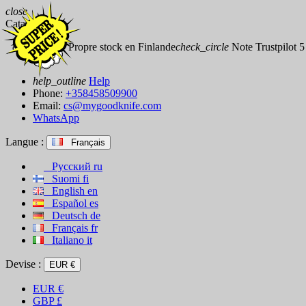
close
Catalog
check_circle
Propre stock en Finlande
check_circle
Note Trustpilot 5 
help_outline
Help
Phone:
+358458509900
Email:
cs@mygoodknife.com
WhatsApp
Langue :
Français
Русский
ru
Suomi
fi
English
en
Español
es
Deutsch
de
Français
fr
Italiano
it
Devise :
EUR €
EUR
€
GBP
£