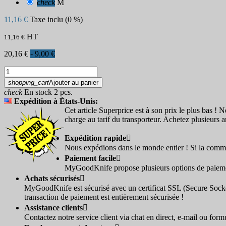
check
M
11,16 €
Taxe inclu (0 %)
HT
11,16 €
20,16 €
- 9,00 €
shopping_cart
Ajouter au panier
check
En stock 2 pcs.
Expédition à États-Unis:
Cet article Superprice est à son prix le plus bas ! N
charge au tarif du transporteur. Achetez plusieurs a
Expédition rapide

Nous expédions dans le monde entier ! Si la comma
Paiement facile

MyGoodKnife propose plusieurs options de paiement
Achats sécurisés

MyGoodKnife est sécurisé avec un certificat SSL (Secure Socke
transaction de paiement est entièrement sécurisée !
Assistance clients

Contactez notre service client via chat en direct, e-mail ou for