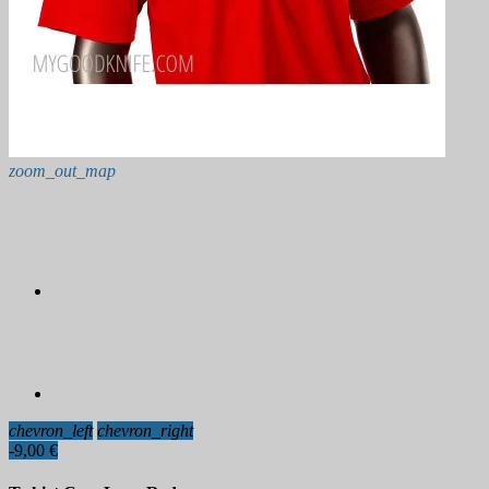
zoom_out_map
chevron_left
chevron_right
-9,00 €