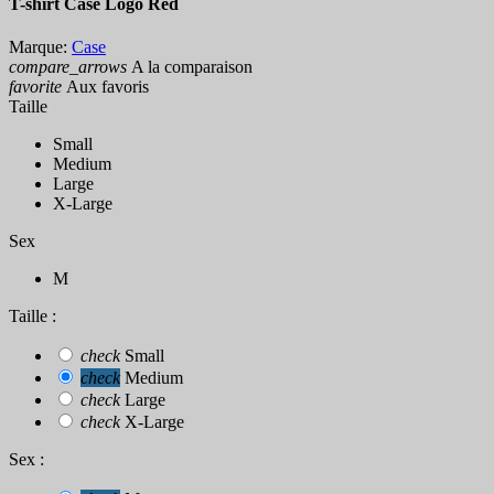
T-shirt Case Logo Red
Marque:
Case
compare_arrows
A la comparaison
favorite
Aux favoris
Taille
Small
Medium
Large
X-Large
Sex
M
Taille :
check
Small
check
Medium
check
Large
check
X-Large
Sex :