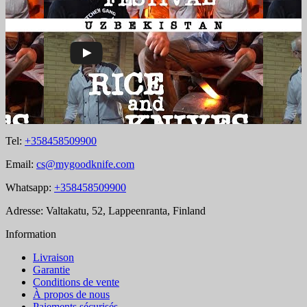
Tel:
+358458509900
Email:
cs@mygoodknife.com
Whatsapp:
+358458509900
Adresse: Valtakatu, 52, Lappeenranta, Finland
Information
Livraison
Garantie
Conditions de vente
À propos de nous
Paiements sécurisés