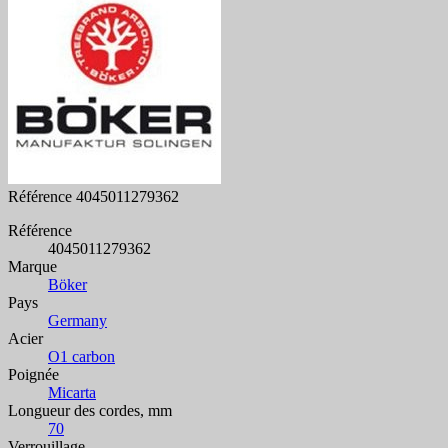
Référence
4045011279362
Référence
4045011279362
Marque
Böker
Pays
Germany
Acier
O1 carbon
Poignée
Micarta
Longueur des cordes, mm
70
Verrouillage