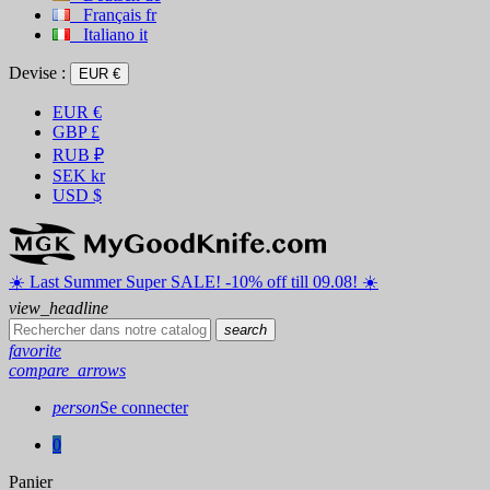
Français
fr
Italiano
it
Devise :
EUR €
EUR
€
GBP
£
RUB
₽
SEK
kr
USD
$
☀️ ️Last Summer Super SALE! -10% off till 09.08! ☀️
view_headline
search
favorite
compare_arrows
person
Se connecter
0
Panier