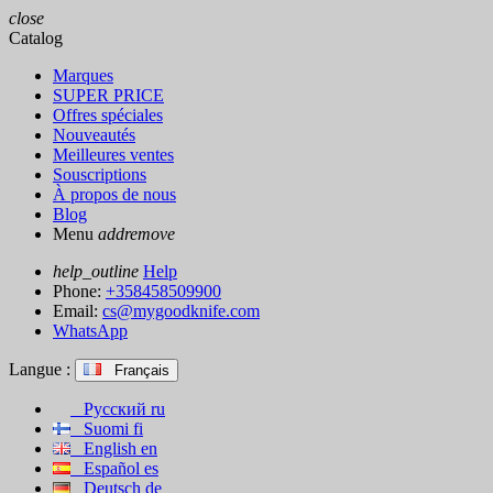
close
Catalog
Marques
SUPER PRICE
Offres spéciales
Nouveautés
Meilleures ventes
Souscriptions
À propos de nous
Blog
Menu
add
remove
help_outline
Help
Phone:
+358458509900
Email:
cs@mygoodknife.com
WhatsApp
Langue :
Français
Русский
ru
Suomi
fi
English
en
Español
es
Deutsch
de