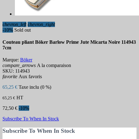
chevron_left
chevron_right
-10%
Sold out
Couteau pliant Böker Barlow Prime Jute Micarta Noire 114943
7cm
Marque:
Böker
compare_arrows
A la comparaison
SKU:
114943
favorite
Aux favoris
65,25 €
Taxe inclu (0 %)
HT
65,25 €
72,50 €
-10%
Subscribe To When In Stock
Subscribe To When In Stock