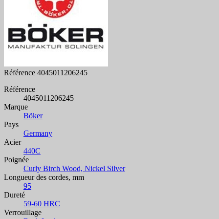
Référence
4045011206245
Référence
4045011206245
Marque
Böker
Pays
Germany
Acier
440C
Poignée
Curly Birch Wood, Nickel Silver
Longueur des cordes, mm
95
Dureté
59-60 HRC
Verrouillage