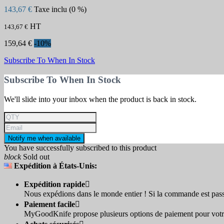
143,67 €
Taxe inclu (0 %)
HT
143,67 €
159,64 €
-10%
Subscribe To When In Stock
Subscribe To When In Stock
We'll slide into your inbox when the product is back in stock.
Notify me when available
You have successfully subscribed to this product
block
Sold out
Expédition à États-Unis:
Expédition rapide

Nous expédions dans le monde entier ! Si la commande est passé
Paiement facile

MyGoodKnife propose plusieurs options de paiement pour votre a