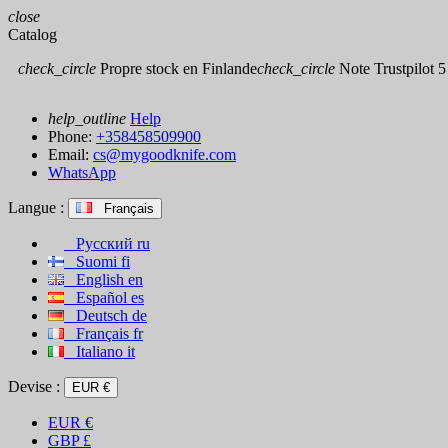
close
Catalog
check_circle
Propre stock en Finlande
check_circle
Note Trustpilot 5 
help_outline
Help
Phone:
+358458509900
Email:
cs@mygoodknife.com
WhatsApp
Langue :
Français
Русский
ru
Suomi
fi
English
en
Español
es
Deutsch
de
Français
fr
Italiano
it
Devise :
EUR €
EUR
€
GBP
£