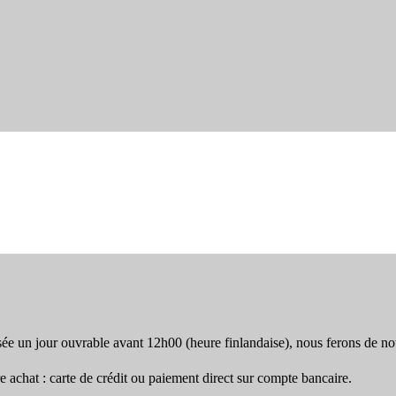
e un jour ouvrable avant 12h00 (heure finlandaise), nous ferons de no
chat : carte de crédit ou paiement direct sur compte bancaire.