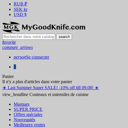
RUB
₽
SEK
kr
USD
$
search
favorite
compare_arrows
person
Se connecter
0
Panier
Il n'y a plus d'articles dans votre panier
☀️ ️Last Summer Super SALE! -10% off till 09.08! ☀️
view_headline
Couteaux et ustensiles de cuisine
Marques
SUPER PRICE
Offres spéciales
Nouveautés
Meilleures ventes