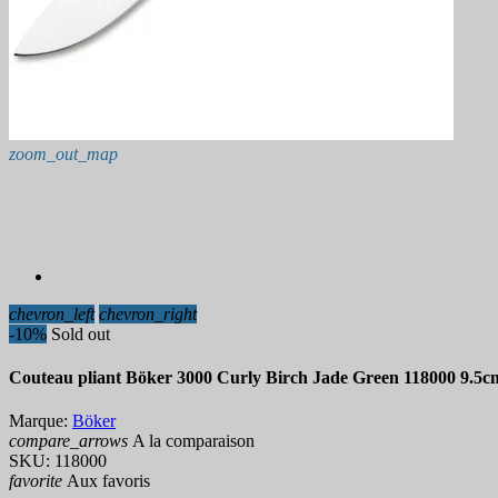
zoom_out_map
chevron_left
chevron_right
-10%
Sold out
Couteau pliant Böker 3000 Curly Birch Jade Green 118000 9.5c
Marque:
Böker
compare_arrows
A la comparaison
SKU:
118000
favorite
Aux favoris