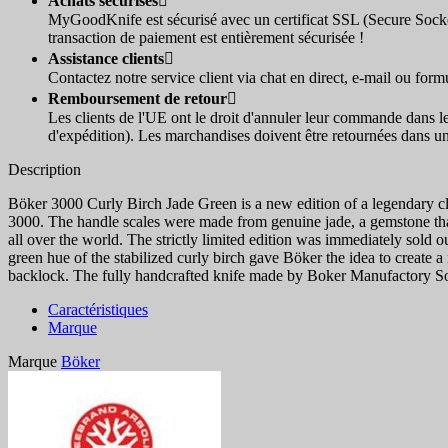
Achats sécurisés

MyGoodKnife est sécurisé avec un certificat SSL (Secure Socke
transaction de paiement est entièrement sécurisée !
Assistance clients

Contactez notre service client via chat en direct, e-mail ou for
Remboursement de retour

Les clients de l'UE ont le droit d'annuler leur commande dans l
d'expédition). Les marchandises doivent être retournées dans un
Description
Böker 3000 Curly Birch Jade Green is a new edition of a legendary cl
3000. The handle scales were made from genuine jade, a gemstone tha
all over the world. The strictly limited edition was immediately sold o
green hue of the stabilized curly birch gave Böker the idea to create 
backlock. The fully handcrafted knife made by Boker Manufactory So
Caractéristiques
Marque
Marque
Böker