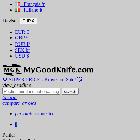
Français
fr
Italiano
it
Devise :
EUR €
EUR
€
GBP
£
RUB
₽
SEK
kr
USD
$
💥 SUPER PRICE - Knives on Sale! 💥
view_headline
search
favorite
compare_arrows
person
Se connecter
0
Panier