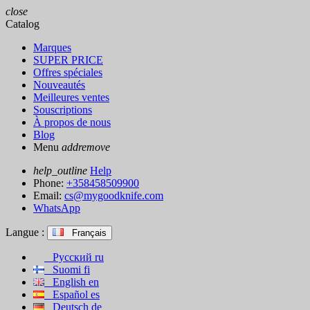
close
Catalog
Marques
SUPER PRICE
Offres spéciales
Nouveautés
Meilleures ventes
Souscriptions
À propos de nous
Blog
Menu
add
remove
help_outline
Help
Phone:
+358458509900
Email:
cs@mygoodknife.com
WhatsApp
Langue :
Français
Русский
ru
Suomi
fi
English
en
Español
es
Deutsch
de