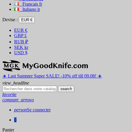
Français
fr
Italiano
it
Devise :
EUR €
EUR
€
GBP
£
RUB
₽
SEK
kr
USD
$
☀️ ️Last Summer Super SALE! -10% off till 09.08! ☀️
view_headline
search
favorite
compare_arrows
person
Se connecter
0
Panier