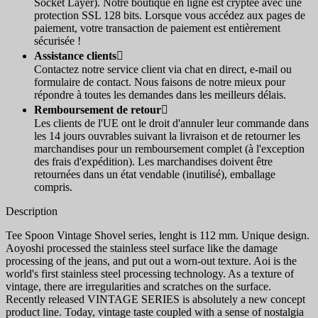
Socket Layer). Notre boutique en ligne est cryptée avec une
protection SSL 128 bits. Lorsque vous accédez aux pages de
paiement, votre transaction de paiement est entièrement
sécurisée !
Assistance clients

Contactez notre service client via chat en direct, e-mail ou
formulaire de contact. Nous faisons de notre mieux pour
répondre à toutes les demandes dans les meilleurs délais.
Remboursement de retour

Les clients de l'UE ont le droit d'annuler leur commande dans
les 14 jours ouvrables suivant la livraison et de retourner les
marchandises pour un remboursement complet (à l'exception
des frais d'expédition). Les marchandises doivent être
retournées dans un état vendable (inutilisé), emballage
compris.
Description
Tee Spoon Vintage Shovel series, lenght is 112 mm. Unique design.
Aoyoshi processed the stainless steel surface like the damage
processing of the jeans, and put out a worn-out texture. Aoi is the
world's first stainless steel processing technology. As a texture of
vintage, there are irregularities and scratches on the surface.
Recently released VINTAGE SERIES is absolutely a new concept
product line. Today, vintage taste coupled with a sense of nostalgia