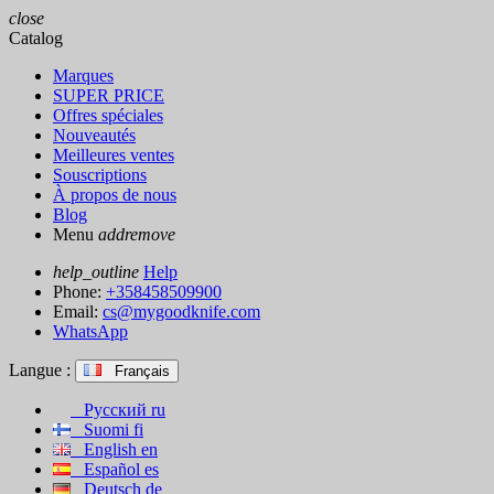
close
Catalog
Marques
SUPER PRICE
Offres spéciales
Nouveautés
Meilleures ventes
Souscriptions
À propos de nous
Blog
Menu
add
remove
help_outline
Help
Phone:
+358458509900
Email:
cs@mygoodknife.com
WhatsApp
Langue :
Français
Русский
ru
Suomi
fi
English
en
Español
es
Deutsch
de