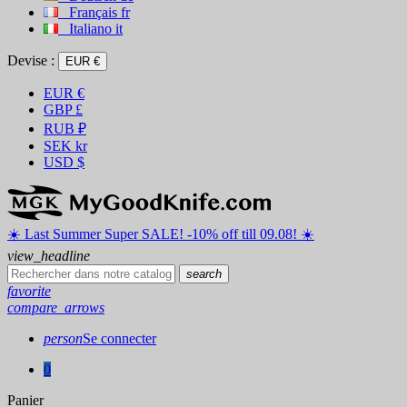
Français
fr
Italiano
it
Devise :
EUR €
EUR
€
GBP
£
RUB
₽
SEK
kr
USD
$
☀️ ️Last Summer Super SALE! -10% off till 09.08! ☀️
view_headline
search
favorite
compare_arrows
person
Se connecter
0
Panier