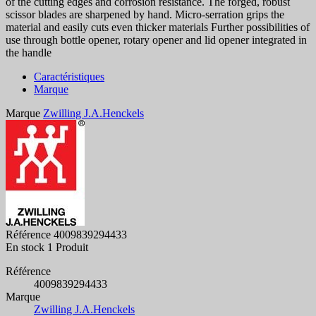
of the cutting edges and corrosion resistance. The forged, robust
scissor blades are sharpened by hand. Micro-serration grips the
material and easily cuts even thicker materials Further possibilities of
use through bottle opener, rotary opener and lid opener integrated in
the handle
Caractéristiques
Marque
Marque
Zwilling J.A.Henckels
Référence
4009839294433
En stock
1 Produit
Référence
4009839294433
Marque
Zwilling J.A.Henckels