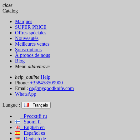
close
Catalog
Marques
SUPER PRICE
Offres spéciales
Nouveautés
Meilleures ventes
Souscriptions
À propos de nous
Blog
Menu
add
remove
help_outline
Help
Phone:
+358458509900
Email:
cs@mygoodknife.com
WhatsApp
Langue :
Français
Русский
ru
Suomi
fi
English
en
Español
es
Deutsch
de