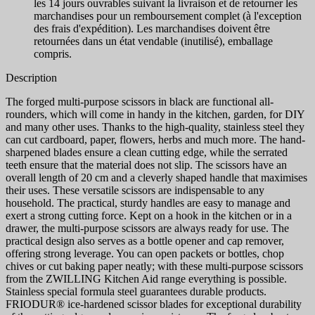
les 14 jours ouvrables suivant la livraison et de retourner les
marchandises pour un remboursement complet (à l'exception
des frais d'expédition). Les marchandises doivent être
retournées dans un état vendable (inutilisé), emballage
compris.
Description
The forged multi-purpose scissors in black are functional all-
rounders, which will come in handy in the kitchen, garden, for DIY
and many other uses. Thanks to the high-quality, stainless steel they
can cut cardboard, paper, flowers, herbs and much more. The hand-
sharpened blades ensure a clean cutting edge, while the serrated
teeth ensure that the material does not slip. The scissors have an
overall length of 20 cm and a cleverly shaped handle that maximises
their uses. These versatile scissors are indispensable to any
household. The practical, sturdy handles are easy to manage and
exert a strong cutting force. Kept on a hook in the kitchen or in a
drawer, the multi-purpose scissors are always ready for use. The
practical design also serves as a bottle opener and cap remover,
offering strong leverage. You can open packets or bottles, chop
chives or cut baking paper neatly; with these multi-purpose scissors
from the ZWILLING Kitchen Aid range everything is possible.
Stainless special formula steel guarantees durable products.
FRIODUR® ice-hardened scissor blades for exceptional durability