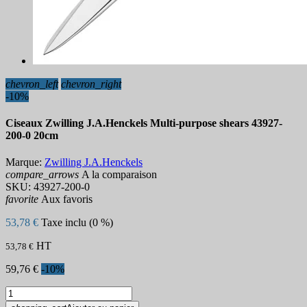
chevron_left
chevron_right
-10%
Ciseaux Zwilling J.A.Henckels Multi-purpose shears 43927-
200-0 20cm
Marque:
Zwilling J.A.Henckels
compare_arrows
A la comparaison
SKU:
43927-200-0
favorite
Aux favoris
53,78 €
Taxe inclu (0 %)
HT
53,78 €
59,76 €
-10%