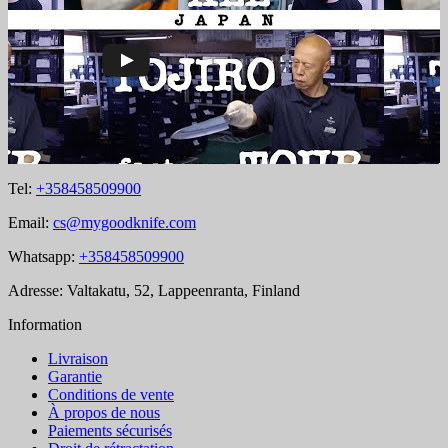
Tel:
+358458509900
Email:
cs@mygoodknife.com
Whatsapp:
+358458509900
Adresse: Valtakatu, 52, Lappeenranta, Finland
Information
Livraison
Garantie
Conditions de vente
À propos de nous
Paiements sécurisés