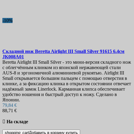
Длина лезвия, мм
Ножны
-10%
Замок
Показать товары
5
Складной нож
Beretta Airlight III Small Silver 91615 6.4см
JK008A01
Beretta Airlight III Small Silver - это мини-версия складного нож
с облегчённым клинком из японской нержавеющей стали
AUS-8 и эргономичной алюминиевой рукоятью. Airlight III
Small открывается большим пальцем с помощью отверстия в
клинке, а за фиксацию клинка в открытом состоянии отвечает
надёжный замок Linerlock. Карманная клипса обеспечивает
удобство ношения и быстрый доступ к ножу. Сделано в
Японии.
79,84 €
88,71 €

На складе
shopping_cart
Добавить в корзину
купить