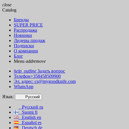
close
Catalog
Бренды
SUPER PRICE
Распродажа
Новинки
Лидеры продаж
Подписки
О компании
Блог
Menu
add
remove
help_outline
Задать вопрос
Телефон+358458509900
Эл. адрес:
cs@mygoodknife.com
WhatsApp
Язык:
Русский
Русский
ru
Suomi
fi
English
en
Español
es
Deutsch
de