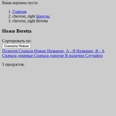
Ваша корзина пуста
Главная
chevron_right
Бренды
chevron_right
Beretta
Ножи Beretta
Сортировать по:
Фильтры
Сначала Новые
Очистить
Позиция
Сначала Новые
Название, А - Я
Название, Я - А
В наличии
Сначала дешевые
Сначала дорогие
В наличии
Случайно
В наличии
2
5 продуктов.
Категории
Цена
€
€
Страна
Сталь
Рукоять