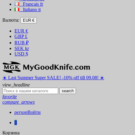
Français
fr
Italiano
it
Валюта:
EUR €
EUR
€
GBP
£
RUB
₽
SEK
kr
USD
$
☀️ ️Last Summer Super SALE! -10% off till 09.08! ☀️
view_headline
search
favorite
compare_arrows
person
Войти
0
Корзина