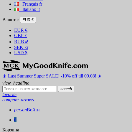
Français
fr
Italiano
it
Валюта:
EUR €
EUR
€
GBP
£
RUB
₽
SEK
kr
USD
$
☀️ ️Last Summer Super SALE! -10% off till 09.08! ☀️
view_headline
search
favorite
compare_arrows
person
Войти
0
Корзина