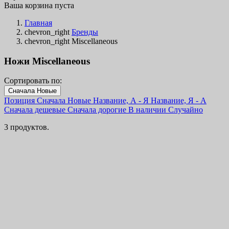
Ваша корзина пуста
Главная
chevron_right
Бренды
chevron_right
Miscellaneous
Ножи Miscellaneous
Сортировать по:
Фильтры
Сначала Новые
Очистить
Позиция
Сначала Новые
Название, А - Я
Название, Я - А
В наличии
Сначала дешевые
Сначала дорогие
В наличии
Случайно
В наличии
2
3 продуктов.
Категории
Цена
€
€
Страна
Сталь
Рукоять