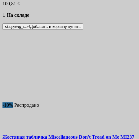
100,81 €

На складе
shopping_cart
Добавить в корзину
купить
-10%
Распродано
Жестяная табличка
Miscellaneous Don't Tread on Me
MI237