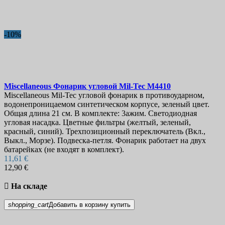
Длина лезвия, мм
Ножны
-10%
Показать товары
3
Miscellaneous Фонарик угловой Mil-Tec
M4410
Miscellaneous Mil-Tec угловой фонарик в противоударном,
водонепроницаемом синтетическом корпусе, зеленый цвет.
Общая длина 21 см. В комплекте: 3ажим. Светодиодная
угловая насадка. Цветные фильтры (желтый, зеленый,
красный, синий). Трехпозиционный переключатель (Вкл.,
Выкл., Морзе). Подвеска-петля. Фонарик работает на двух
батарейках (не входят в комплект).
11,61 €
12,90 €

На складе
shopping_cart
Добавить в корзину
купить