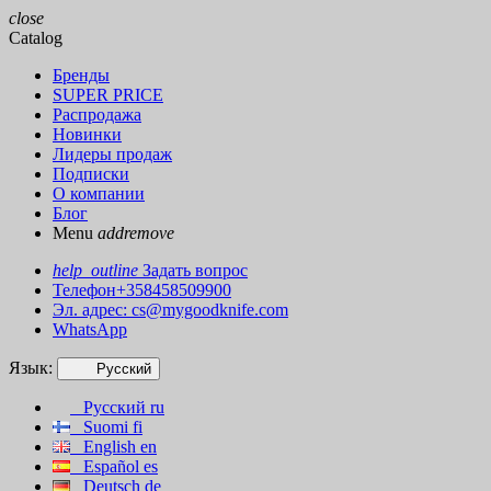
close
Catalog
Бренды
SUPER PRICE
Распродажа
Новинки
Лидеры продаж
Подписки
О компании
Блог
Menu
add
remove
help_outline
Задать вопрос
Телефон+358458509900
Эл. адрес:
cs@mygoodknife.com
WhatsApp
Язык:
Русский
Русский
ru
Suomi
fi
English
en
Español
es
Deutsch
de