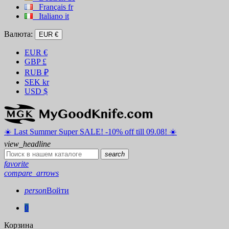
Français
fr
Italiano
it
Валюта:
EUR €
EUR
€
GBP
£
RUB
₽
SEK
kr
USD
$
☀️ ️Last Summer Super SALE! -10% off till 09.08! ☀️
view_headline
search
favorite
compare_arrows
person
Войти
0
Корзина