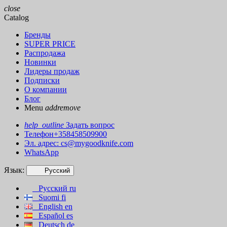
close
Catalog
Бренды
SUPER PRICE
Распродажа
Новинки
Лидеры продаж
Подписки
О компании
Блог
Menu
add
remove
help_outline
Задать вопрос
Телефон+358458509900
Эл. адрес:
cs@mygoodknife.com
WhatsApp
Язык:
Русский
Русский
ru
Suomi
fi
English
en
Español
es
Deutsch
de