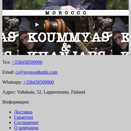
Тел:
+358458509900
Email:
cs@mygoodknife.com
Whatsapp:
+358458509900
Адрес: Valtakatu, 52, Lappeenranta, Finland
Информация
Доставка
Гарантии
Соглашение
О компании