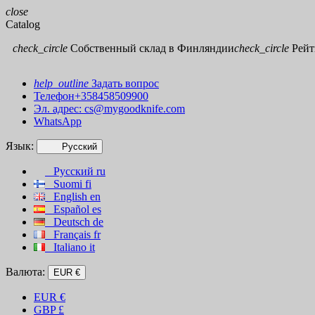
close
Catalog
check_circle
Собственный склад в Финляндии
check_circle
Рейти
help_outline
Задать вопрос
Телефон+358458509900
Эл. адрес:
cs@mygoodknife.com
WhatsApp
Язык:
Русский
Русский
ru
Suomi
fi
English
en
Español
es
Deutsch
de
Français
fr
Italiano
it
Валюта:
EUR €
EUR
€
GBP
£