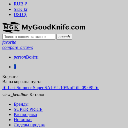
RUB
₽
SEK
kr
USD
$
search
favorite
compare_arrows
person
Войти
0
Корзина
Ваша корзина пуста
☀️ ️Last Summer Super SALE! -10% off till 09.08! ☀️
view_headline
Каталог
Бренды
SUPER PRICE
Распродажа
Новинки
Лидеры продаж