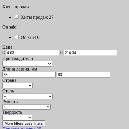
Хиты продаж
Хиты продаж
27
On sale!
On sale!
0
Цена
€
€
Производители
Длина лезвия, мм
Страна
Сталь
Рукоять
Твердость
More filters
Less filters
Показать товары
30