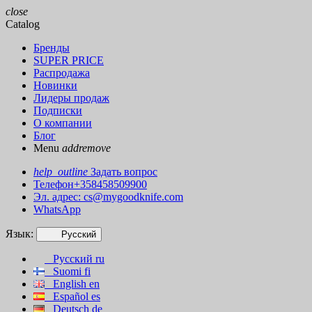
close
Catalog
Бренды
SUPER PRICE
Распродажа
Новинки
Лидеры продаж
Подписки
О компании
Блог
Menu
add
remove
help_outline
Задать вопрос
Телефон+358458509900
Эл. адрес:
cs@mygoodknife.com
WhatsApp
Язык:
Русский
Русский
ru
Suomi
fi
English
en
Español
es
Deutsch
de