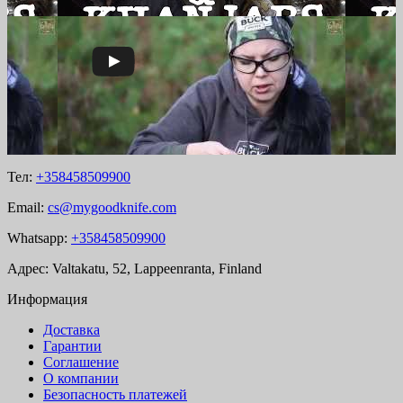
Тел:
+358458509900
Email:
cs@mygoodknife.com
Whatsapp:
+358458509900
Адрес: Valtakatu, 52, Lappeenranta, Finland
Информация
Доставка
Гарантии
Соглашение
О компании
Безопасность платежей