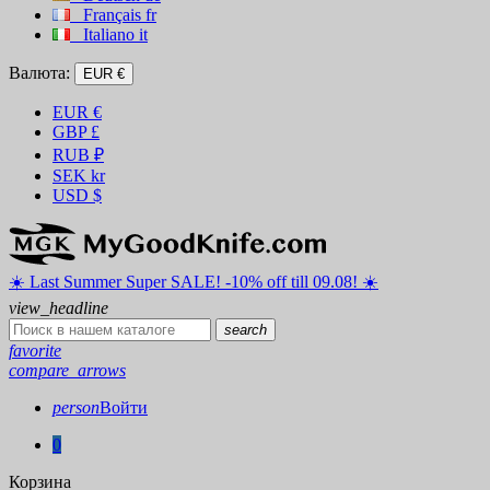
Français
fr
Italiano
it
Валюта:
EUR €
EUR
€
GBP
£
RUB
₽
SEK
kr
USD
$
☀️ ️Last Summer Super SALE! -10% off till 09.08! ☀️
view_headline
search
favorite
compare_arrows
person
Войти
0
Корзина