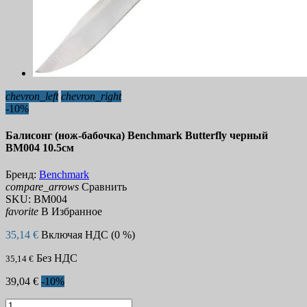
chevron_left
chevron_right
-10%
Балисонг (нож-бабочка) Benchmark Butterfly черный
BM004 10.5см
Бренд:
Benchmark
compare_arrows
Сравнить
SKU:
BM004
favorite
В Избранное
35,14 €
Включая НДС (0 %)
Без НДС
35,14 €
39,04 €
-10%