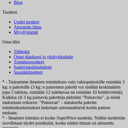
Blog
Tuotteet
Uudet tuotteet
Alennettu hinta
Myydyimmät
Oma tilisi
Tilitiedot
Omat tilauksesi ja yksityiskohdat
Toimitusosoitteet
Saatavuusilmoitukset
Suosikkituotteet
* - Tarjoamme ilmaisen toimituksen vain vakiopainoisille enintään 3
kg: n paketeille (3 kg: n painoinen paketti voi sisältää keskimäärin
jopa 5 taktista, enintään 12 taitettavaa tai enintään 10 keittiöveitsiä).
Kaikkia yli 3 kg painavia paketteja pidetään "Painavina", ja niistä
maksetaan erikseen. "Painavan" - statuksella paketin
toimituskustannukset lasketaan automaattisesti koriin painon
mukaan.
* - Ilmainen toimitus ei koske SuperPrice-tuotteita. Näihin tuotteisiin
sovelletaan täydet postikulut, koska niiden hinnat on alennettu