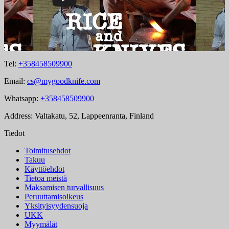
Tel:
+358458509900
Email:
cs@mygoodknife.com
Whatsapp:
+358458509900
Address: Valtakatu, 52, Lappeenranta, Finland
Tiedot
Toimitusehdot
Takuu
Käyttöehdot
Tietoa meistä
Maksamisen turvallisuus
Peruuttamisoikeus
Yksityisyydensuoja
UKK
Myymälät