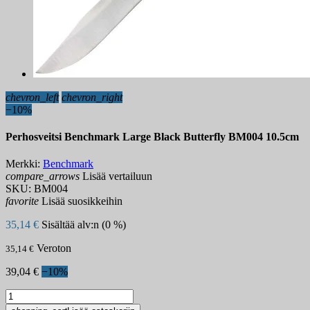
chevron_left
chevron_right
−10%
Perhosveitsi Benchmark Large Black Butterfly BM004 10.5cm
Merkki:
Benchmark
compare_arrows
Lisää vertailuun
SKU:
BM004
favorite
Lisää suosikkeihin
35,14 €
Sisältää alv:n (0 %)
Veroton
35,14 €
39,04 €
−10%