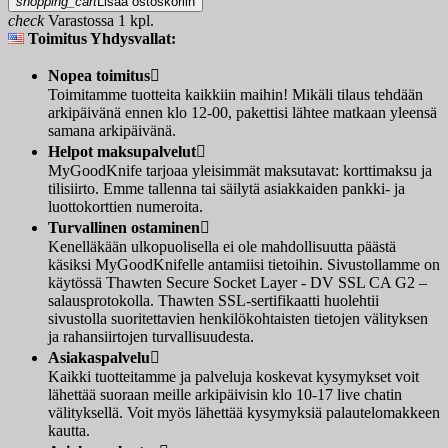
shopping_cart
Lisää ostoskoriin
check
Varastossa 1 kpl.
Toimitus Yhdysvallat:
Nopea toimitus

Toimitamme tuotteita kaikkiin maihin! Mikäli tilaus tehdään
arkipäivänä ennen klo 12-00, pakettisi lähtee matkaan yleensä
samana arkipäivänä.
Helpot maksupalvelut

MyGoodKnife tarjoaa yleisimmät maksutavat: korttimaksu ja
tilisiirto. Emme tallenna tai säilytä asiakkaiden pankki- ja
luottokorttien numeroita.
Turvallinen ostaminen

Kenelläkään ulkopuolisella ei ole mahdollisuutta päästä
käsiksi MyGoodKnifelle antamiisi tietoihin. Sivustollamme on
käytössä Thawten Secure Socket Layer - DV SSL CA G2 –
salausprotokolla. Thawten SSL-sertifikaatti huolehtii
sivustolla suoritettavien henkilökohtaisten tietojen välityksen
ja rahansiirtojen turvallisuudesta.
Asiakaspalvelu

Kaikki tuotteitamme ja palveluja koskevat kysymykset voit
lähettää suoraan meille arkipäivisin klo 10-17 live chatin
välityksellä. Voit myös lähettää kysymyksiä palautelomakkeen
kautta.