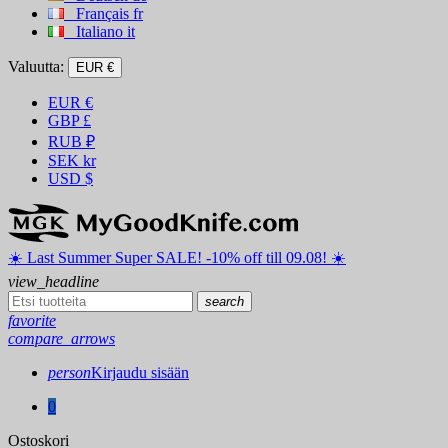
Français
fr
Italiano
it
Valuutta:
EUR €
EUR
€
GBP
£
RUB
₽
SEK
kr
USD
$
☀️ ️Last Summer Super SALE! -10% off till 09.08! ☀️
view_headline
search
favorite
compare_arrows
person
Kirjaudu sisään
0
Ostoskori