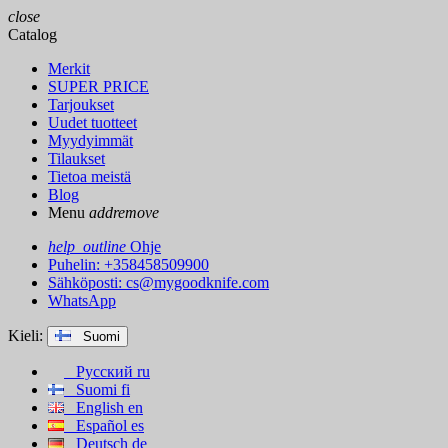
close
Catalog
Merkit
SUPER PRICE
Tarjoukset
Uudet tuotteet
Myydyimmät
Tilaukset
Tietoa meistä
Blog
Menu
add
remove
help_outline
Ohje
Puhelin: +358458509900
Sähköposti:
cs@mygoodknife.com
WhatsApp
Kieli:
Suomi
Русский
ru
Suomi
fi
English
en
Español
es
Deutsch
de