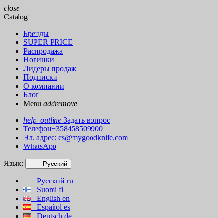
close
Catalog
Бренды
SUPER PRICE
Распродажа
Новинки
Лидеры продаж
Подписки
О компании
Блог
Menu
add
remove
help_outline
Задать вопрос
Телефон+358458509900
Эл. адрес:
cs@mygoodknife.com
WhatsApp
Язык:
Русский
Русский
ru
Suomi
fi
English
en
Español
es
Deutsch
de