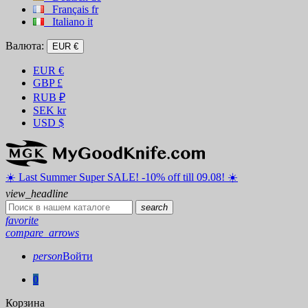
Français
fr
Italiano
it
Валюта:
EUR €
EUR
€
GBP
£
RUB
₽
SEK
kr
USD
$
☀️ ️Last Summer Super SALE! -10% off till 09.08! ☀️
view_headline
search
favorite
compare_arrows
person
Войти
0
Корзина