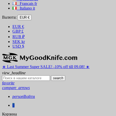
Français
fr
Italiano
it
Валюта:
EUR €
EUR
€
GBP
£
RUB
₽
SEK
kr
USD
$
☀️ ️Last Summer Super SALE! -10% off till 09.08! ☀️
view_headline
search
favorite
compare_arrows
person
Войти
0
Корзина