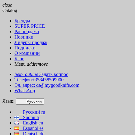
close
Catalog
Бренды
SUPER PRICE
Распродажа
Новинки
Лидеры продаж
Подписки
О компании
Блог
Menu
add
remove
help_outline
Задать вопрос
Телефон+358458509900
Эл. адрес:
cs@mygoodknife.com
WhatsApp
Язык:
Русский
Русский
ru
Suomi
fi
English
en
Español
es
Deutsch
de