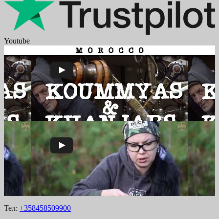
Youtube
Тел:
+358458509900