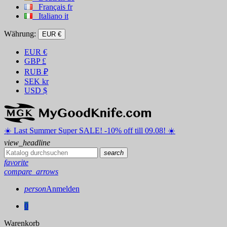
Français
fr
Italiano
it
Währung:
EUR €
EUR
€
GBP
£
RUB
₽
SEK
kr
USD
$
☀️ ️Last Summer Super SALE! -10% off till 09.08! ☀️
view_headline
search
favorite
compare_arrows
person
Anmelden
0
Warenkorb