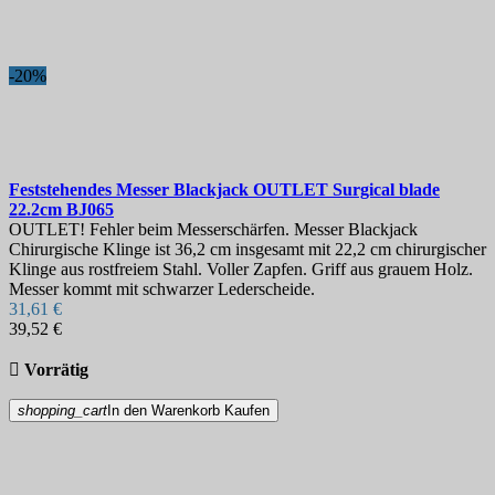
Klingenlänge, mm
Härte
-20%
Messerscheide
Produkte anzeigen
6
Feststehendes Messer
Blackjack OUTLET Surgical blade
22.2cm
BJ065
OUTLET! Fehler beim Messerschärfen. Messer Blackjack
Chirurgische Klinge ist 36,2 cm insgesamt mit 22,2 cm chirurgischer
Klinge aus rostfreiem Stahl. Voller Zapfen. Griff aus grauem Holz.
Messer kommt mit schwarzer Lederscheide.
31,61 €
39,52 €

Vorrätig
shopping_cart
In den Warenkorb
Kaufen