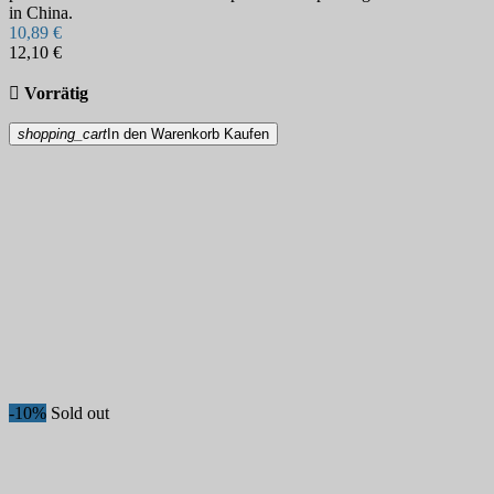
in China.
10,89 €
12,10 €

Vorrätig
shopping_cart
In den Warenkorb
Kaufen
-10%
Sold out