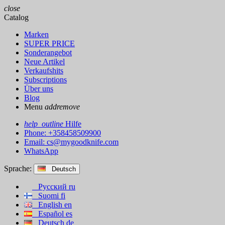
close
Catalog
Marken
SUPER PRICE
Sonderangebot
Neue Artikel
Verkaufshits
Subscriptions
Über uns
Blog
Menu
add
remove
help_outline
Hilfe
Phone: +358458509900
Email:
cs@mygoodknife.com
WhatsApp
Sprache:
Deutsch
Русский
ru
Suomi
fi
English
en
Español
es
Deutsch
de