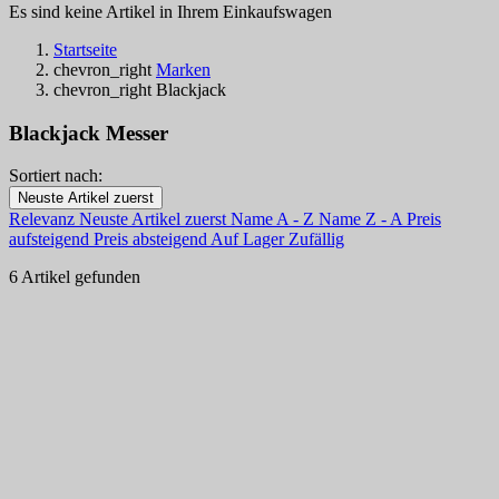
Es sind keine Artikel in Ihrem Einkaufswagen
Startseite
chevron_right
Marken
chevron_right
Blackjack
Blackjack Messer
Sortiert nach:
Filters:
Neuste Artikel zuerst
Clear
Relevanz
Neuste Artikel zuerst
Name A - Z
Name Z - A
Preis
Auf Lager
aufsteigend
Preis absteigend
Auf Lager
Zufällig
Auf Lager
3
6 Artikel gefunden
Kategorien
Preis
€
€
Land
Stahl
Griff