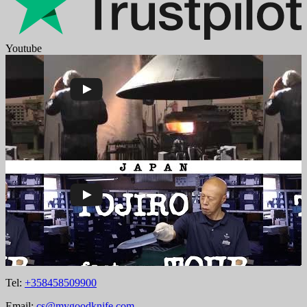
Youtube
Tel:
+358458509900
Email:
cs@mygoodknife.com