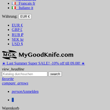
Français
fr
Italiano
it
Währung:
EUR €
EUR
€
GBP
£
RUB
₽
SEK
kr
USD
$
☀️ ️Last Summer Super SALE! -10% off till 09.08! ☀️
view_headline
search
favorite
compare_arrows
person
Anmelden
0
Warenkorb