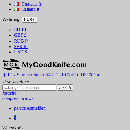
Français
fr
Italiano
it
Währung:
EUR €
EUR
€
GBP
£
RUB
₽
SEK
kr
USD
$
☀️ ️Last Summer Super SALE! -10% off till 09.08! ☀️
view_headline
search
favorite
compare_arrows
person
Anmelden
0
Warenkorb