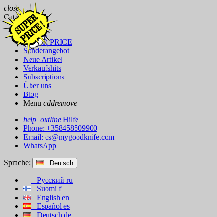
close
Catalog
Marken
SUPER PRICE
Sonderangebot
Neue Artikel
Verkaufshits
Subscriptions
Über uns
Blog
Menu
add
remove
help_outline
Hilfe
Phone: +358458509900
Email:
cs@mygoodknife.com
WhatsApp
Sprache:
Deutsch
Русский
ru
Suomi
fi
English
en
Español
es
Deutsch
de