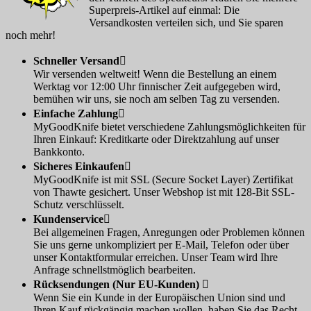
Superpreis-Artikel auf einmal: Die
Versandkosten verteilen sich, und Sie sparen
noch mehr!
Schneller Versand

Wir versenden weltweit! Wenn die Bestellung an einem
Werktag vor 12:00 Uhr finnischer Zeit aufgegeben wird,
bemühen wir uns, sie noch am selben Tag zu versenden.
Einfache Zahlung

MyGoodKnife bietet verschiedene Zahlungsmöglichkeiten für
Ihren Einkauf: Kreditkarte oder Direktzahlung auf unser
Bankkonto.
Sicheres Einkaufen

MyGoodKnife ist mit SSL (Secure Socket Layer) Zertifikat
von Thawte gesichert. Unser Webshop ist mit 128-Bit SSL-
Schutz verschlüsselt.
Kundenservice

Bei allgemeinen Fragen, Anregungen oder Problemen können
Sie uns gerne unkompliziert per E-Mail, Telefon oder über
unser Kontaktformular erreichen. Unser Team wird Ihre
Anfrage schnellstmöglich bearbeiten.
Rücksendungen (Nur EU-Kunden)

Wenn Sie ein Kunde in der Europäischen Union sind und
Ihren Kauf rückgängig machen wollen, haben Sie das Recht,