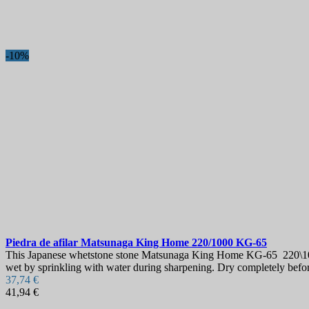
-10%
Piedra de afilar
Matsunaga King Home 220/1000
KG-65
This Japanese whetstone stone Matsunaga King Home KG-65 220\1000 g
wet by sprinkling with water during sharpening. Dry completely before
37,74 €
41,94 €