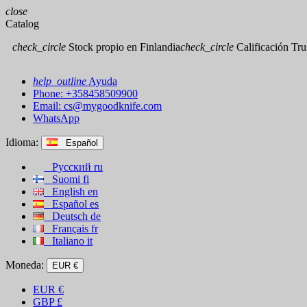
close
Catalog
check_circle
Stock propio en Finlandia
check_circle
Calificación Trus
help_outline
Ayuda
Phone: +358458509900
Email:
cs@mygoodknife.com
WhatsApp
Idioma:
Español
Русский
ru
Suomi
fi
English
en
Español
es
Deutsch
de
Français
fr
Italiano
it
Moneda:
EUR €
EUR
€
GBP
£