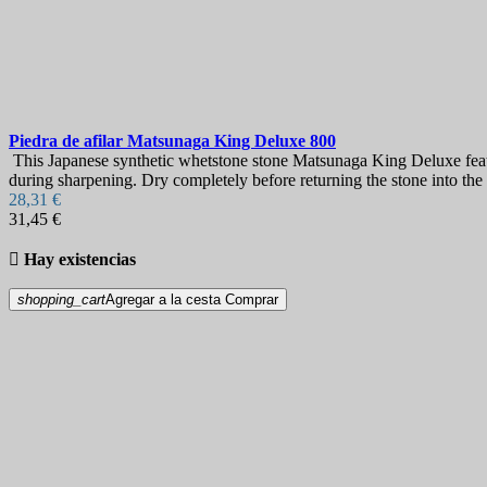
Piedra de afilar
Matsunaga King Deluxe 800
This Japanese synthetic whetstone stone Matsunaga King Deluxe featur
during sharpening. Dry completely before returning the stone into th
28,31 €
31,45 €

Hay existencias
shopping_cart
Agregar a la cesta
Comprar