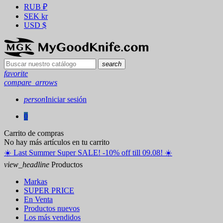
RUB
₽
SEK
kr
USD
$
search
favorite
compare_arrows
person
Iniciar sesión
0
Carrito de compras
No hay más artículos en tu carrito
☀️ ️Last Summer Super SALE! -10% off till 09.08! ☀️
view_headline
Productos
Markas
SUPER PRICE
En Venta
Productos nuevos
Los más vendidos