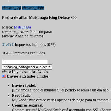
chevron_left
chevron_right
Piedra de afilar Matsunaga King Deluxe 800
Marca:
Matsunaga
compare_arrows
Para comparar
favorite
Añadir a favoritos
31,45 €
Impuestos incluidos (0 %)
Impuestos excluidos
31,45 €
shopping_cart
Agregar a la cesta
check
Hay existencias 24 uds.
Envíos a Estados Unidos:
Envío rápido

¡Enviamos a todo el mundo! Si el pedido se realiza un día hábil 
Pago fácil

MyGoodKnife ofrece varias opciones de pago para tu compra: tar
Compras seguras

Compra segura! MyGoodKnife está asegurado con SSL (Secure So