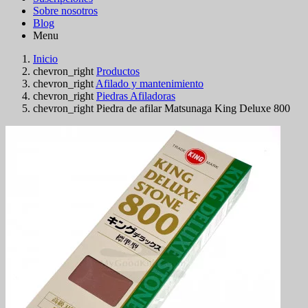
Sobre nosotros
Blog
Menu
Inicio
chevron_right
Productos
chevron_right
Afilado y mantenimiento
chevron_right
Piedras Afiladoras
chevron_right
Piedra de afilar Matsunaga King Deluxe 800