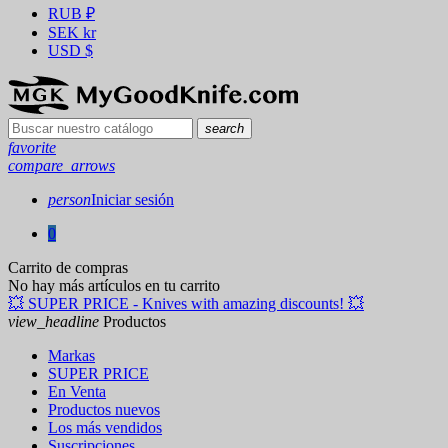
RUB
₽
SEK
kr
USD
$
search
favorite
compare_arrows
person
Iniciar sesión
0
Carrito de compras
No hay más artículos en tu carrito
💥 SUPER PRICE - Knives with amazing discounts! 💥
view_headline
Productos
Markas
SUPER PRICE
En Venta
Productos nuevos
Los más vendidos
Suscripciones