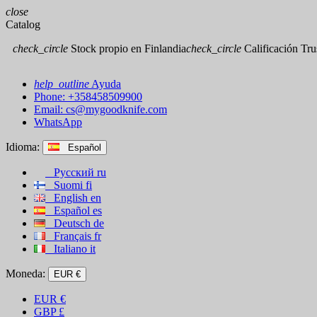
close
Catalog
check_circle
Stock propio en Finlandia
check_circle
Calificación Trus
help_outline
Ayuda
Phone: +358458509900
Email:
cs@mygoodknife.com
WhatsApp
Idioma:
Español
Русский
ru
Suomi
fi
English
en
Español
es
Deutsch
de
Français
fr
Italiano
it
Moneda:
EUR €
EUR
€
GBP
£