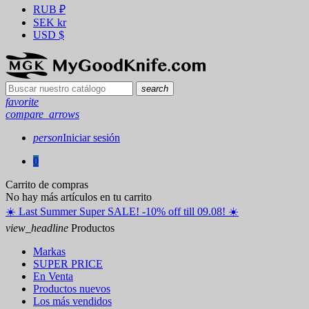
RUB
₽
SEK
kr
USD
$
search
favorite
compare_arrows
person
Iniciar sesión
0
Carrito de compras
No hay más artículos en tu carrito
☀️ ️Last Summer Super SALE! -10% off till 09.08! ☀️
view_headline
Productos
Markas
SUPER PRICE
En Venta
Productos nuevos
Los más vendidos