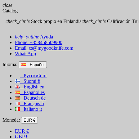
close
Catalog
check_circle
Stock propio en Finlandia
check_circle
Calificación Trus
help_outline
Ayuda
Phone: +358458509900
Email:
cs@mygoodknife.com
WhatsApp
Idioma:
Español
Русский
ru
Suomi
fi
English
en
Español
es
Deutsch
de
Français
fr
Italiano
it
Moneda:
EUR €
EUR
€
GBP
£