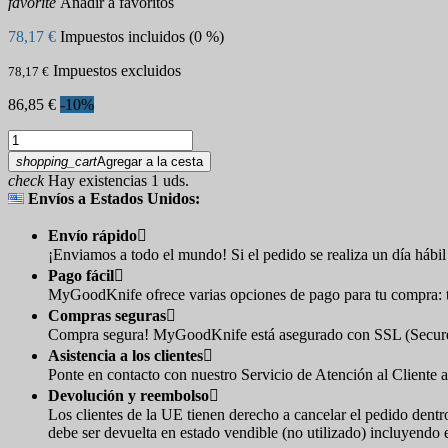
favorite
Añadir a favoritos
78,17 €
Impuestos incluidos (0 %)
Impuestos excluidos
78,17 €
86,85 €
-10%
shopping_cart
Agregar a la cesta
check
Hay existencias 1 uds.
Envíos a Estados Unidos:
Envío rápido

¡Enviamos a todo el mundo! Si el pedido se realiza un día hábil 
Pago fácil

MyGoodKnife ofrece varias opciones de pago para tu compra: tar
Compras seguras

Compra segura! MyGoodKnife está asegurado con SSL (Secure So
Asistencia a los clientes

Ponte en contacto con nuestro Servicio de Atención al Cliente a
Devolución y reembolso

Los clientes de la UE tienen derecho a cancelar el pedido dentr
debe ser devuelta en estado vendible (no utilizado) incluyendo 