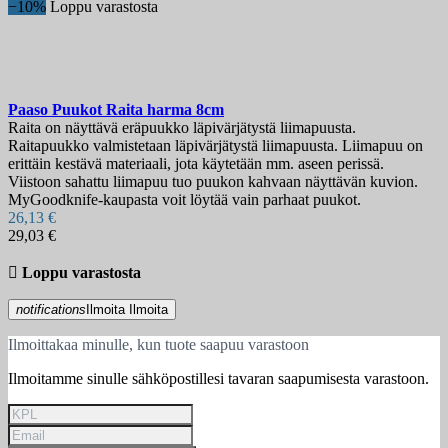
−10%
Loppu varastosta
Paaso Puukot Raita harma 8cm
Raita on näyttävä eräpuukko läpivärjätystä liimapuusta.
Raitapuukko valmistetaan läpivärjätystä liimapuusta. Liimapuu on
erittäin kestävä materiaali, jota käytetään mm. aseen perissä.
Viistoon sahattu liimapuu tuo puukon kahvaan näyttävän kuvion.
MyGoodknife-kaupasta voit löytää vain parhaat puukot.
26,13 €
29,03 €

Loppu varastosta
notifications
Ilmoita
Ilmoita
Ilmoittakaa minulle, kun tuote saapuu varastoon
Ilmoitamme sinulle sähköpostillesi tavaran saapumisesta varastoon.