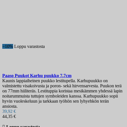
−10%
Loppu varastosta
Paaso Puukot Karhu puukko 7.7cm
Kaunis lappiaiheinen puukko lestitupella. Karhupuukko on
valmistettu visakoivusta ja poron- sekä hirvensarvesta. Puukon terä
on 77mm hiiliteräs. Lestituppia koristaa mesikämmen yhdessä lapin
noitarummuista tuttujen symboleiden kanssa. Karhupuukko sopii
hyvin vuoleskeluun ja tarkkaan työhön sen lyhyehkön terän
ansiosta.
39,92 €
44,35 €

Loppu varastosta