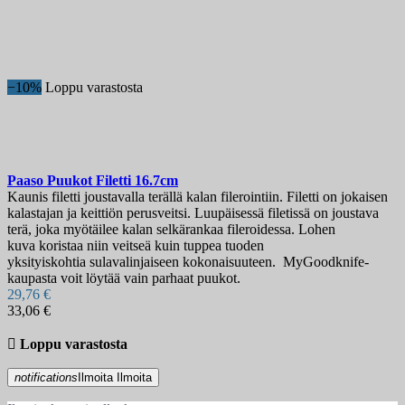
−10%
Loppu varastosta
Paaso Puukot Filetti 16.7cm
Kaunis filetti joustavalla terällä kalan filerointiin. Filetti on jokaisen
kalastajan ja keittiön perusveitsi. Luupäisessä filetissä on joustava
terä, joka myötäilee kalan selkärankaa fileroidessa. Lohen
kuva koristaa niin veitseä kuin tuppea tuoden
yksityiskohtia sulavalinjaiseen kokonaisuuteen. MyGoodknife-
kaupasta voit löytää vain parhaat puukot.
29,76 €
33,06 €

Loppu varastosta
notifications
Ilmoita
Ilmoita