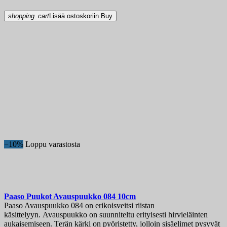
shopping_cart
Lisää ostoskoriin
Buy
−10%
Loppu varastosta
Paaso Puukot Avauspuukko 084 10cm
Paaso Avauspuukko 084 on erikoisveitsi riistan
käsittelyyn. Avauspuukko on suunniteltu erityisesti hirvieläinten
aukaisemiseen. Terän kärki on pyöristetty, jolloin sisäelimet pysyvät