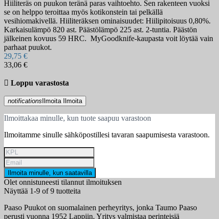
Hiiliteräs on puukon teränä paras vaihtoehto. Sen rakenteen vuoksi
se on helppo teroittaa myös kotikonstein tai pelkällä
vesihiomakivellä. Hiiliteräksen ominaisuudet: Hiilipitoisuus 0,80%.
Karkaisulämpö 820 ast. Päästölämpö 225 ast. 2-tuntia. Päästön
jälkeinen kovuus 59 HRC. MyGoodknife-kaupasta voit löytää vain
parhaat puukot.
29,75 €
33,06 €

Loppu varastosta
notifications
Ilmoita
Ilmoita
Ilmoittakaa minulle, kun tuote saapuu varastoon
Ilmoitamme sinulle sähköpostillesi tavaran saapumisesta varastoon.
Ilmoita minulle, kun saatavilla
Olet onnistuneesti tilannut ilmoituksen
Näyttää 1-9 of 9 tuotteita
Paaso Puukot on suomalainen perheyritys, jonka Taumo Paaso
perusti vuonna 1952 Lappiin. Yritys valmistaa perinteisiä