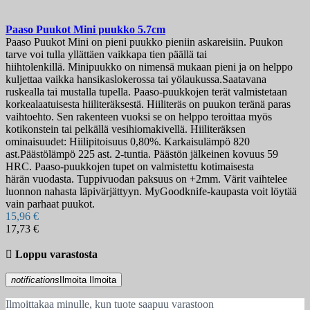
Paaso Puukot Mini puukko 5.7cm
Paaso Puukot Mini on pieni puukko pieniin askareisiin. Puukon
tarve voi tulla yllättäen vaikkapa tien päällä tai
hiihtolenkillä. Minipuukko on nimensä mukaan pieni ja on helppo
kuljettaa vaikka hansikaslokerossa tai yölaukussa.Saatavana
ruskealla tai mustalla tupella. Paaso-puukkojen terät valmistetaan
korkealaatuisesta hiiliteräksestä. Hiiliteräs on puukon teränä paras
vaihtoehto. Sen rakenteen vuoksi se on helppo teroittaa myös
kotikonstein tai pelkällä vesihiomakivellä. Hiiliteräksen
ominaisuudet: Hiilipitoisuus 0,80%. Karkaisulämpö 820
ast.Päästölämpö 225 ast. 2-tuntia. Päästön jälkeinen kovuus 59
HRC. Paaso-puukkojen tupet on valmistettu kotimaisesta
härän vuodasta. Tuppivuodan paksuus on +2mm. Värit vaihtelee
luonnon nahasta läpivärjättyyn. MyGoodknife-kaupasta voit löytää
vain parhaat puukot.
15,96 €
17,73 €

Loppu varastosta
notifications
Ilmoita
Ilmoita
Ilmoittakaa minulle, kun tuote saapuu varastoon