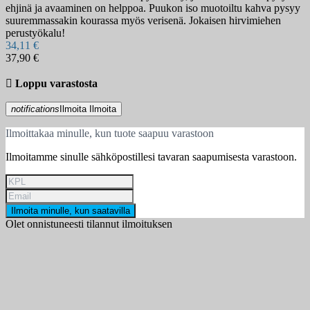
ehjinä ja avaaminen on helppoa. Puukon iso muotoiltu kahva pysyy
suuremmassakin kourassa myös verisenä. Jokaisen hirvimiehen
perustyökalu!
34,11 €
37,90 €

Loppu varastosta
notifications
Ilmoita
Ilmoita
Ilmoittakaa minulle, kun tuote saapuu varastoon
Ilmoitamme sinulle sähköpostillesi tavaran saapumisesta varastoon.
Ilmoita minulle, kun saatavilla
Olet onnistuneesti tilannut ilmoituksen