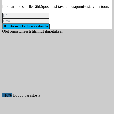
Ilmoitamme sinulle sähköpostillesi tavaran saapumisesta varastoon.
Ilmoita minulle, kun saatavilla
Olet onnistuneesti tilannut ilmoituksen
−10%
Loppu varastosta