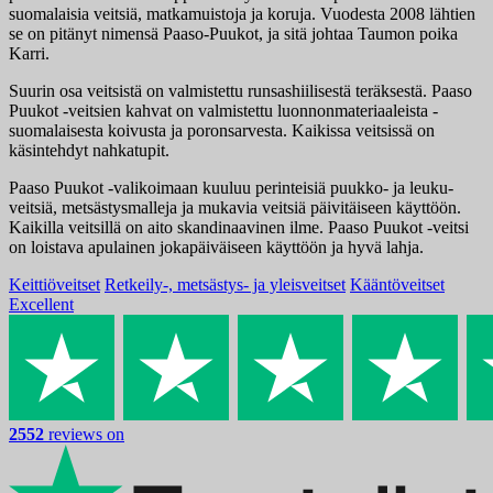
suomalaisia ​​veitsiä, matkamuistoja ja koruja. Vuodesta 2008 lähtien
se on pitänyt nimensä Paaso-Puukot, ja sitä johtaa Taumon poika
Karri.
Suurin osa veitsistä on valmistettu runsashiilisestä teräksestä. Paaso
Puukot -veitsien kahvat on valmistettu luonnonmateriaaleista -
suomalaisesta koivusta ja poronsarvesta. Kaikissa veitsissä on
käsintehdyt nahkatupit.
Paaso Puukot -valikoimaan kuuluu perinteisiä puukko- ja leuku-
veitsiä, metsästysmalleja ja mukavia veitsiä päivitäiseen käyttöön.
Kaikilla veitsillä on aito skandinaavinen ilme. Paaso Puukot -veitsi
on loistava apulainen jokapäiväiseen käyttöön ja hyvä lahja.
Keittiöveitset
Retkeily-, metsästys- ja yleisveitset
Kääntöveitset
Excellent
2552
reviews on