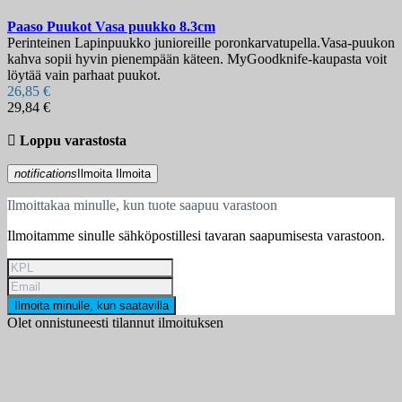
Paaso Puukot Vasa puukko 8.3cm
Perinteinen Lapinpuukko junioreille poronkarvatupella.Vasa-puukon
kahva sopii hyvin pienempään käteen. MyGoodknife-kaupasta voit
löytää vain parhaat puukot.
26,85 €
29,84 €

Loppu varastosta
notifications
Ilmoita
Ilmoita
Ilmoittakaa minulle, kun tuote saapuu varastoon
Ilmoitamme sinulle sähköpostillesi tavaran saapumisesta varastoon.
Ilmoita minulle, kun saatavilla
Olet onnistuneesti tilannut ilmoituksen