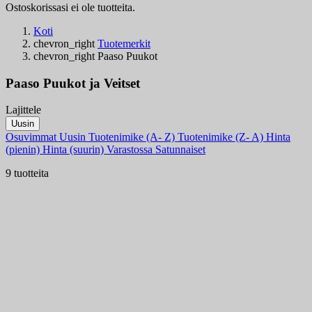
Ostoskorissasi ei ole tuotteita.
Koti
chevron_right
Tuotemerkit
chevron_right
Paaso Puukot
Paaso Puukot ja Veitset
Lajittele
Suodattimet:
Uusin
Tyhjentä
Osuvimmat
Uusin
Tuotenimike (A- Z)
Tuotenimike (Z- A)
Hinta
Varastossa
(pienin)
Hinta (suurin)
Varastossa
Satunnaiset
Varastossa
1
9 tuotteita
Tuoteryhmät
Hinta
€
€
Maa
Teräs
Kahva