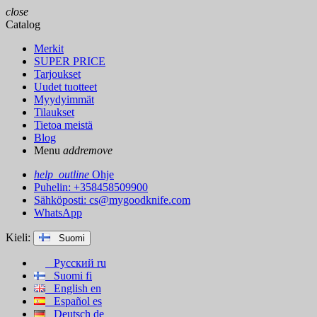
close
Catalog
Merkit
SUPER PRICE
Tarjoukset
Uudet tuotteet
Myydyimmät
Tilaukset
Tietoa meistä
Blog
Menu
add
remove
help_outline
Ohje
Puhelin: +358458509900
Sähköposti:
cs@mygoodknife.com
WhatsApp
Kieli:
Suomi
Русский
ru
Suomi
fi
English
en
Español
es
Deutsch
de