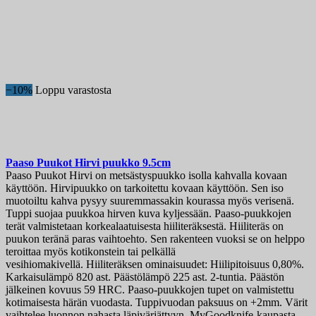
−10%
Loppu varastosta
Paaso Puukot Hirvi puukko 9.5cm
Paaso Puukot Hirvi on metsästyspuukko isolla kahvalla kovaan
käyttöön. Hirvipuukko on tarkoitettu kovaan käyttöön. Sen iso
muotoiltu kahva pysyy suuremmassakin kourassa myös verisenä.
Tuppi suojaa puukkoa hirven kuva kyljessään. Paaso-puukkojen
terät valmistetaan korkealaatuisesta hiiliteräksestä. Hiiliteräs on
puukon teränä paras vaihtoehto. Sen rakenteen vuoksi se on helppo
teroittaa myös kotikonstein tai pelkällä
vesihiomakivellä. Hiiliteräksen ominaisuudet: Hiilipitoisuus 0,80%.
Karkaisulämpö 820 ast. Päästölämpö 225 ast. 2-tuntia. Päästön
jälkeinen kovuus 59 HRC. Paaso-puukkojen tupet on valmistettu
kotimaisesta härän vuodasta. Tuppivuodan paksuus on +2mm. Värit
vaihtelee luonnon nahasta läpivärjättyyn. MyGoodknife-kaupasta