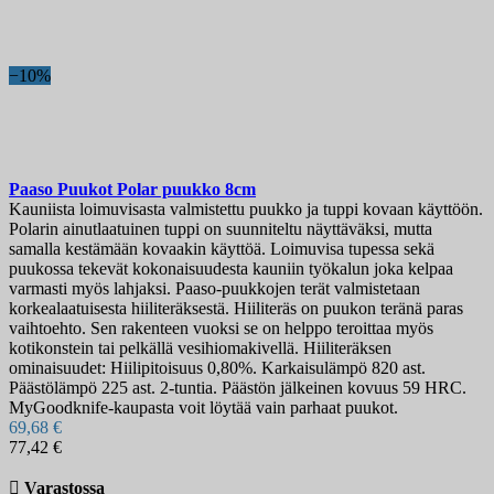
Terän pituus, mm
Karkaisukovuus
−10%
Tuppi
Näytä tuotteet
9
Paaso Puukot Polar puukko 8cm
Kauniista loimuvisasta valmistettu puukko ja tuppi kovaan käyttöön.
Polarin ainutlaatuinen tuppi on suunniteltu näyttäväksi, mutta
samalla kestämään kovaakin käyttöä. Loimuvisa tupessa sekä
puukossa tekevät kokonaisuudesta kauniin työkalun joka kelpaa
varmasti myös lahjaksi. Paaso-puukkojen terät valmistetaan
korkealaatuisesta hiiliteräksestä. Hiiliteräs on puukon teränä paras
vaihtoehto. Sen rakenteen vuoksi se on helppo teroittaa myös
kotikonstein tai pelkällä vesihiomakivellä. Hiiliteräksen
ominaisuudet: Hiilipitoisuus 0,80%. Karkaisulämpö 820 ast.
Päästölämpö 225 ast. 2-tuntia. Päästön jälkeinen kovuus 59 HRC.
MyGoodknife-kaupasta voit löytää vain parhaat puukot.
69,68 €
77,42 €

Varastossa