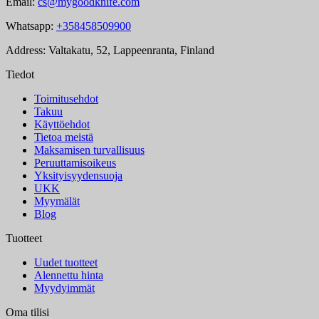
Email:
cs@mygoodknife.com
Whatsapp:
+358458509900
Address: Valtakatu, 52, Lappeenranta, Finland
Tiedot
Toimitusehdot
Takuu
Käyttöehdot
Tietoa meistä
Maksamisen turvallisuus
Peruuttamisoikeus
Yksityisyydensuoja
UKK
Myymälät
Blog
Tuotteet
Uudet tuotteet
Alennettu hinta
Myydyimmät
Oma tilisi