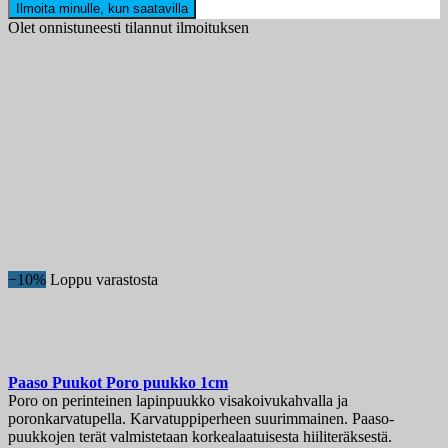
Ilmoita minulle, kun saatavilla
Olet onnistuneesti tilannut ilmoituksen
−10%
Loppu varastosta
Paaso Puukot Poro puukko 1cm
Poro on perinteinen lapinpuukko visakoivukahvalla ja
poronkarvatupella. Karvatuppiperheen suurimmainen. Paaso-
puukkojen terät valmistetaan korkealaatuisesta hiiliteräksestä.