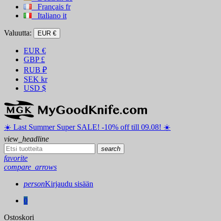
Français
fr
Italiano
it
Valuutta:
EUR €
EUR
€
GBP
£
RUB
₽
SEK
kr
USD
$
☀️ ️Last Summer Super SALE! -10% off till 09.08! ☀️
view_headline
search
favorite
compare_arrows
person
Kirjaudu sisään
0
Ostoskori