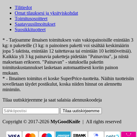
Tilitiedot
Omat tilauksesi ja yksityiskohdat
Toimitusosoitteet
Saatavuusilmoitukset
Suosikkituotteet
* - Tarjoamme ilmaisen toimituksen vain vakiopainoisille enintään 3
kg: n paketeille (3 kg: n painoinen paketti voi sisältää keskimäärin
jopa 5 taktista, enintään 12 taitettavaa tai enintään 10 keittiöveitsiä).
Kaikkia yli 3 kg painavia paketteja pidetään "Painavina", ja niistä
maksetaan erikseen. "Painavan" - statuksella paketin
toimituskustannukset lasketaan automaattisesti koriin painon
mukaan.
* - Ilmainen toimitus ei koske SuperPrice-tuotteita. Näihin tuotteisiin
sovelletaan täydet postikulut, koska niiden hinnat on alennettu
minimiin.
Tilaa uutiskirjeemme ja saat salaisia alennuskoodeja
Tilaa uutiskirjeemme
Copyright © 2017-2026
MyGoodKnife
| All rights reserved