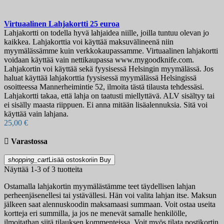
Virtuaalinen Lahjakortti 25 euroa
Lahjakortti on todella hyvä lahjaidea niille, joilla tuntuu olevan jo
kaikkea. Lahjakorttia voi käyttää maksuvälineenä niin
myymälässämme kuin verkkokaupassamme. Virtuaalinen lahjakortti
voidaan käyttää vain nettikaupassa www.mygoodknife.com.
Lahjakortin voi käyttää sekä fyysisessä Helsingin myymälässä. Jos
haluat käyttää lahjakorttia fyysisessä myymälässä Helsingissä
osoitteessa Mannerheimintie 52, ilmoita tästä tilausta tehdessäsi.
Lahjakortti takaa, että lahja on taatusti miellyttävä. ALV sisältyy tai
ei sisälly maasta riippuen. Ei anna mitään lisäalennuksia. Sitä voi
käyttää vain lahjana.
25,00 €

Varastossa
shopping_cart
Lisää ostoskoriin
Buy
Näyttää 1-3 of 3 tuotteita
Ostamalla lahjakortin myymälästämme teet täydellisen lahjan
perheenjäsenellesi tai ystävällesi. Hän voi valita lahjan itse. Maksun
jälkeen saat alennuskoodin maksamaasi summaan. Voit ostaa useita
kortteja eri summilla, ja jos ne menevät samalle henkilölle,
ilmoitathan siitä tilauksen kommenteissa. Voit myös tilata postikortin