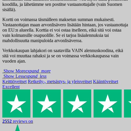
koodilla, ja lähetämme sen postitse vastaanottajalle (vain Suomen
sisällä).
Kortti on voimassa täsmälleen maksetun summan mukaisesti.
Vastaanottajan maan arvonlisävero lisätään hintaan, jos vastaanottaja
on EU:n alueella. Korttia ei voi ostaa itselleen, eikä sitä voi ostaa
vain kolmansille osapuolille. Se ei tarjoa lisäalennuksia tai
mahdollisuutta manipuloida arvonlisäveroa.
Verkkokaupan lahjakori on saatavilla VAIN alennuskoodina, eikä
sitä voi muuttaa rahaksi ja se on voimassa verkkokaupassa vain
vuoden ajan.
Show More
expand_more
Show Less
expand_less
Keittiöveitset
Retkeily-, metsästys- ja yleisveitset
Kääntöveitset
Excellent
2552
reviews on