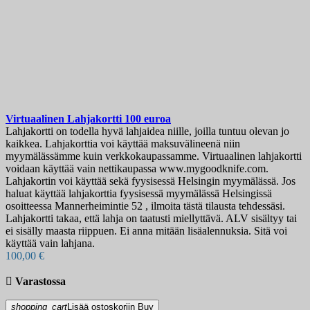
Myydyimmät
3
Alennuksella
Alennuksella
0
Hinta
€
€
Terän pituus, mm
Virtuaalinen Lahjakortti 100 euroa
Lahjakortti on todella hyvä lahjaidea niille, joilla tuntuu olevan jo
kaikkea. Lahjakorttia voi käyttää maksuvälineenä niin
Näytä tuotteet
3
myymälässämme kuin verkkokaupassamme. Virtuaalinen lahjakortti
voidaan käyttää vain nettikaupassa www.mygoodknife.com.
Lahjakortin voi käyttää sekä fyysisessä Helsingin myymälässä. Jos
haluat käyttää lahjakorttia fyysisessä myymälässä Helsingissä
osoitteessa Mannerheimintie 52 , ilmoita tästä tilausta tehdessäsi.
Lahjakortti takaa, että lahja on taatusti miellyttävä. ALV sisältyy tai
ei sisälly maasta riippuen. Ei anna mitään lisäalennuksia. Sitä voi
käyttää vain lahjana.
100,00 €

Varastossa
shopping_cart
Lisää ostoskoriin
Buy