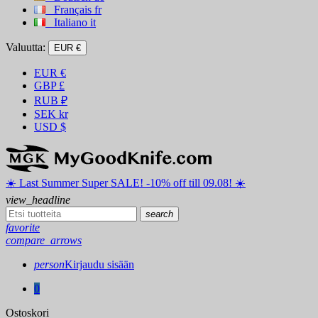
Français
fr
Italiano
it
Valuutta:
EUR €
EUR
€
GBP
£
RUB
₽
SEK
kr
USD
$
☀️ ️Last Summer Super SALE! -10% off till 09.08! ☀️
view_headline
search
favorite
compare_arrows
person
Kirjaudu sisään
0
Ostoskori