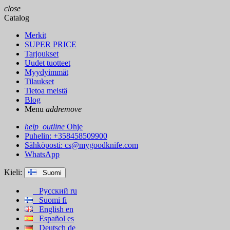
close
Catalog
Merkit
SUPER PRICE
Tarjoukset
Uudet tuotteet
Myydyimmät
Tilaukset
Tietoa meistä
Blog
Menu
add
remove
help_outline
Ohje
Puhelin: +358458509900
Sähköposti:
cs@mygoodknife.com
WhatsApp
Kieli:
Suomi
Русский
ru
Suomi
fi
English
en
Español
es
Deutsch
de