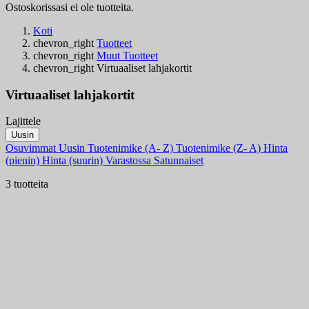
Ostoskorissasi ei ole tuotteita.
Koti
chevron_right
Tuotteet
chevron_right
Muut Tuotteet
chevron_right
Virtuaaliset lahjakortit
Virtuaaliset lahjakortit
Lajittele
Suodattimet:
Uusin
Tyhjentä
Osuvimmat
Uusin
Tuotenimike (A- Z)
Tuotenimike (Z- A)
Hinta
Varastossa
(pienin)
Hinta (suurin)
Varastossa
Satunnaiset
Varastossa
3
3 tuotteita
Online only
Online only
0
Uudet tuotteet
Uudet tuotteet
0
Myydyimmät