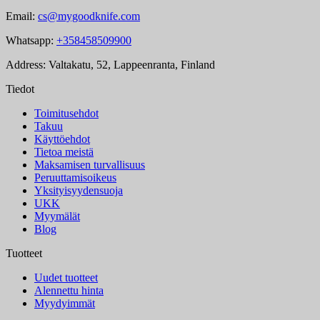
Email:
cs@mygoodknife.com
Whatsapp:
+358458509900
Address: Valtakatu, 52, Lappeenranta, Finland
Tiedot
Toimitusehdot
Takuu
Käyttöehdot
Tietoa meistä
Maksamisen turvallisuus
Peruuttamisoikeus
Yksityisyydensuoja
UKK
Myymälät
Blog
Tuotteet
Uudet tuotteet
Alennettu hinta
Myydyimmät