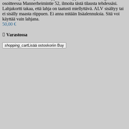
osoitteessa Mannerheimintie 52, ilmoita tästä tilausta tehdessäsi.
Lahjakortti takaa, että lahja on taatusti miellyttävä. ALV sisältyy tai
ei sisälly maasta riippuen. Ei anna mitään lisäalennuksia. Sitä voi
käyttää vain lahjana.
50,00 €

Varastossa
shopping_cart
Lisää ostoskoriin
Buy