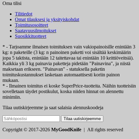
Oma tilisi
Tilitiedot
Omat tilauksesi ja yksityiskohdat
Toimitusosoitteet
Saatavuusilmoitukset
Suosikkituotteet
* - Tarjoamme ilmaisen toimituksen vain vakiopainoisille enintään 3
kg: n paketeille (3 kg: n painoinen paketti voi sisältää keskimäärin
jopa 5 taktista, enintään 12 taitettavaa tai enintään 10 keittiöveitsiä).
Kaikkia yli 3 kg painavia paketteja pidetään "Painavina", ja niistä
maksetaan erikseen. "Painavan" - statuksella paketin
toimituskustannukset lasketaan automaattisesti koriin painon
mukaan.
* - Ilmainen toimitus ei koske SuperPrice-tuotteita. Näihin tuotteisiin
sovelletaan täydet postikulut, koska niiden hinnat on alennettu
minimiin.
Tilaa uutiskirjeemme ja saat salaisia alennuskoodeja
Tilaa uutiskirjeemme
Copyright © 2017-2026
MyGoodKnife
| All rights reserved