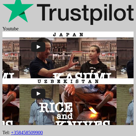
Youtube
Tel:
+358458509900