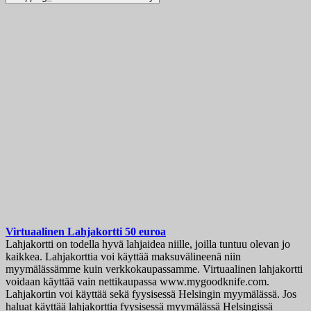
Virtuaalinen Lahjakortti 50 euroa
Lahjakortti on todella hyvä lahjaidea niille, joilla tuntuu olevan jo
kaikkea. Lahjakorttia voi käyttää maksuvälineenä niin
myymälässämme kuin verkkokaupassamme. Virtuaalinen lahjakortti
voidaan käyttää vain nettikaupassa www.mygoodknife.com.
Lahjakortin voi käyttää sekä fyysisessä Helsingin myymälässä. Jos
haluat käyttää lahjakorttia fyysisessä myymälässä Helsingissä