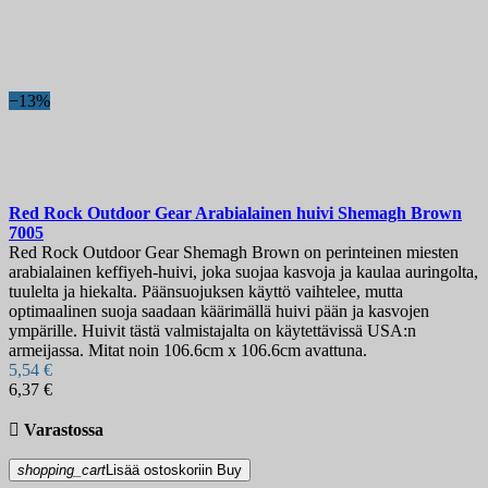
−13%
Red Rock Outdoor Gear Arabialainen huivi Shemagh Brown
7005
Red Rock Outdoor Gear Shemagh Brown on perinteinen miesten
arabialainen keffiyeh-huivi, joka suojaa kasvoja ja kaulaa auringolta,
tuulelta ja hiekalta. Päänsuojuksen käyttö vaihtelee, mutta
optimaalinen suoja saadaan käärimällä huivi pään ja kasvojen
ympärille. Huivit tästä valmistajalta on käytettävissä USA:n
armeijassa. Mitat noin 106.6cm x 106.6cm avattuna.
5,54 €
6,37 €

Varastossa
shopping_cart
Lisää ostoskoriin
Buy