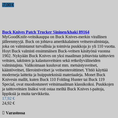
-7,00 €
Buck Knives Patch Trucker Sininen/khaki
89164
MyGoodKnife-veitsikauppa on Buck Knives-merkin virallinen
jälleenmyyjä. Buck on johtava amerikkalainen veitsenvalmistaja,
joka on valmistanut turvallisia ja toimivia puukkoja jo yli 110 vuotta.
Hoyt Buck valmisti ensimmäisen Buck-veitsen käsityönä vuonna
1902. Nykyään Buck Knives on yksi maailman johtavista taittuvien
veitsien, taktisten ja kalastusveitsien sekä retkeilyvälineiden
valmistajista. Valikoimaan kuuluvat mm. metsästysveitset,
kääntöveitset, filerointiveitset ja veitsenteroittimet. Yhtiö käyttää
moderneja laitteita ja huipputeknisiä materiaaleja. Monet Buck
Knivesin mallit, kuten Buck 110 Folding Hunter tai Buck 119
Special, ovat muodostuneet veitsimaailman klassikoiksi. Puukkojen
ja taittoveitsien lisäksi voit ostaa meiltä Buck Knives t-paitoja,
lippiksiä ja muita tarvikkeita.
17,92 €
24,92 €

Varastossa