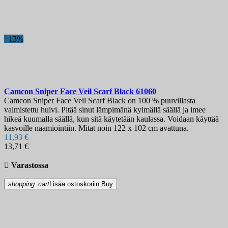
−13%
Camcon Sniper Face Veil Scarf Black
61060
Camcon Sniper Face Veil Scarf Black on 100 % puuvillasta
valmistettu huivi. Pitää sinut lämpimänä kylmällä säällä ja imee
hikeä kuumalla säällä, kun sitä käytetään kaulassa. Voidaan käyttää
kasvoille naamiointiin. Mitat noin 122 x 102 cm avattuna.
11,93 €
13,71 €

Varastossa
shopping_cart
Lisää ostoskoriin
Buy