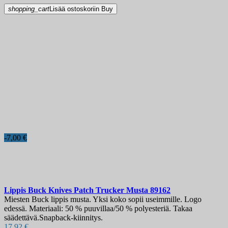
shopping_cart
Lisää ostoskoriin
Buy
-7,00 €
Lippis
Buck Knives Patch Trucker Musta
89162
Miesten Buck lippis musta. Yksi koko sopii useimmille. Logo
edessä. Materiaali: 50 % puuvillaa/50 % polyesteriä. Takaa
säädettävä.Snapback-kiinnitys.
17,92 €