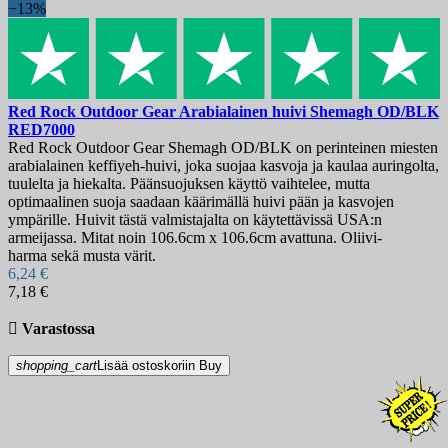
−13%
Red Rock Outdoor Gear Arabialainen huivi Shemagh OD/BLK
RED7000
Red Rock Outdoor Gear Shemagh OD/BLK on perinteinen miesten
arabialainen keffiyeh-huivi, joka suojaa kasvoja ja kaulaa auringolta,
tuulelta ja hiekalta. Päänsuojuksen käyttö vaihtelee, mutta
optimaalinen suoja saadaan käärimällä huivi pään ja kasvojen
ympärille. Huivit tästä valmistajalta on käytettävissä USA:n
armeijassa. Mitat noin 106.6cm x 106.6cm avattuna. Oliivi-
harma sekä musta värit.
6,24 €
7,18 €

Varastossa
shopping_cart
Lisää ostoskoriin
Buy