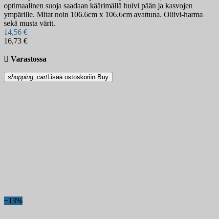
optimaalinen suoja saadaan käärimällä huivi pään ja kasvojen
ympärille. Mitat noin 106.6cm x 106.6cm avattuna. Oliivi-harma
sekä musta värit.
14,56 €
16,73 €

Varastossa
shopping_cart
Lisää ostoskoriin
Buy
−13%