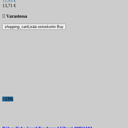
11,93 €
13,71 €

Varastossa
shopping_cart
Lisää ostoskoriin
Buy
−13%