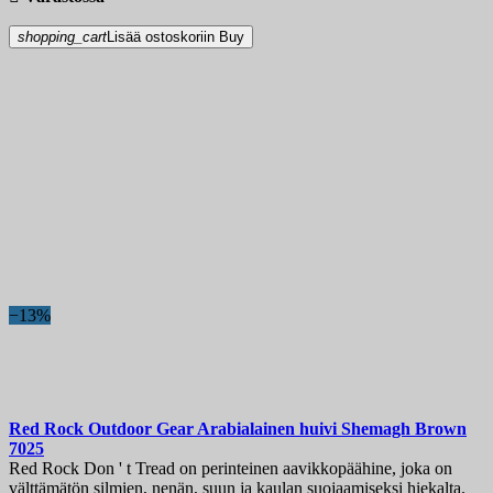
shopping_cart
Lisää ostoskoriin
Buy
−13%
Red Rock Outdoor Gear Arabialainen huivi Shemagh Brown
7025
Red Rock Don ' t Tread on perinteinen aavikkopäähine, joka on
välttämätön silmien, nenän, suun ja kaulan suojaamiseksi hiekalta.