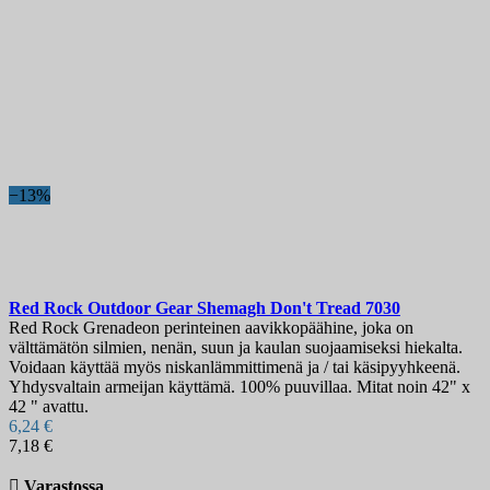
−13%
Red Rock Outdoor Gear Shemagh Don't Tread
7030
Red Rock Grenadeon perinteinen aavikkopäähine, joka on
välttämätön silmien, nenän, suun ja kaulan suojaamiseksi hiekalta.
Voidaan käyttää myös niskanlämmittimenä ja / tai käsipyyhkeenä.
Yhdysvaltain armeijan käyttämä. 100% puuvillaa. Mitat noin 42" x
42 " avattu.
6,24 €
7,18 €

Varastossa