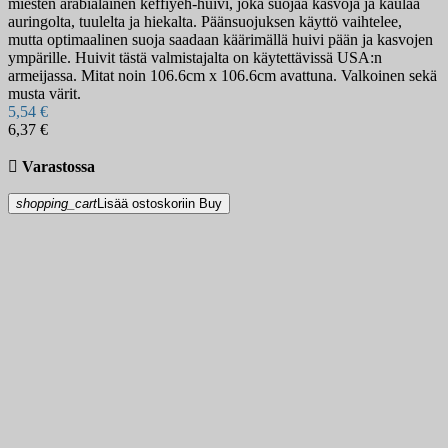
miesten arabialainen keffiyeh-huivi, joka suojaa kasvoja ja kaulaa
auringolta, tuulelta ja hiekalta. Päänsuojuksen käyttö vaihtelee,
mutta optimaalinen suoja saadaan käärimällä huivi pään ja kasvojen
ympärille. Huivit tästä valmistajalta on käytettävissä USA:n
armeijassa. Mitat noin 106.6cm x 106.6cm avattuna. Valkoinen sekä
musta värit.
5,54 €
6,37 €

Varastossa
shopping_cart
Lisää ostoskoriin
Buy