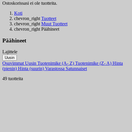
Ostoskorissasi ei ole tuotteita.
Koti
chevron_right
Tuotteet
chevron_right
Muut Tuotteet
chevron_right
Päähineet
Päähineet
Lajittele
Suodattimet:
Uusin
Tyhjentä
Osuvimmat
Uusin
Tuotenimike (A- Z)
Tuotenimike (Z- A)
Hinta
Varastossa
(pienin)
Hinta (suurin)
Varastossa
Satunnaiset
Varastossa
41
49 tuotteita
Online only
Online only
0
Uudet tuotteet
Uudet tuotteet
0
Myydyimmät