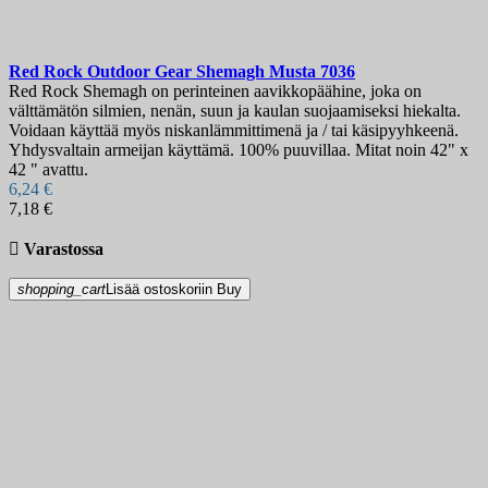
Red Rock Outdoor Gear Shemagh Musta
7036
Red Rock Shemagh on perinteinen aavikkopäähine, joka on
välttämätön silmien, nenän, suun ja kaulan suojaamiseksi hiekalta.
Voidaan käyttää myös niskanlämmittimenä ja / tai käsipyyhkeenä.
Yhdysvaltain armeijan käyttämä. 100% puuvillaa. Mitat noin 42" x
42 " avattu.
6,24 €
7,18 €

Varastossa
shopping_cart
Lisää ostoskoriin
Buy