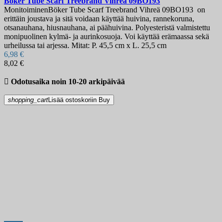
Böker Tube Scarf Treebrand Vihreä
09BO193
MonitoiminenBöker Tube Scarf Treebrand Vihreä 09BO193 on
erittäin joustava ja sitä voidaan käyttää huivina, rannekoruna,
otsanauhana, hiusnauhana, ai päähuivina. Polyesteristä valmistettu
monipuolinen kylmä- ja aurinkosuoja. Voi käyttää erämaassa sekä
urheilussa tai arjessa. Mitat: P. 45,5 cm x L. 25,5 cm
6,98 €
8,02 €

Odotusaika noin 10-20 arkipäivää
shopping_cart
Lisää ostoskoriin
Buy