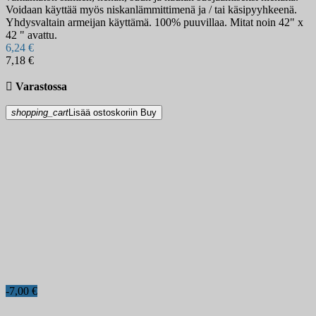
Voidaan käyttää myös niskanlämmittimenä ja / tai käsipyyhkeenä.
Yhdysvaltain armeijan käyttämä. 100% puuvillaa. Mitat noin 42" x
42 " avattu.
6,24 €
7,18 €

Varastossa
shopping_cart
Lisää ostoskoriin
Buy
-7,00 €