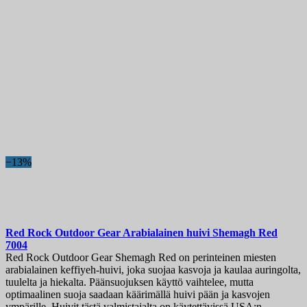
−13%
Red Rock Outdoor Gear Arabialainen huivi Shemagh Red
7004
Red Rock Outdoor Gear Shemagh Red on perinteinen miesten
arabialainen keffiyeh-huivi, joka suojaa kasvoja ja kaulaa auringolta,
tuulelta ja hiekalta. Päänsuojuksen käyttö vaihtelee, mutta
optimaalinen suoja saadaan käärimällä huivi pään ja kasvojen
ympärille. Huivit tästä valmistajalta on käytettävissä USA:n