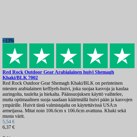
−13%
Red Rock Outdoor Gear Arabialainen huivi Shemagh
Khaki/BLK
7002
Red Rock Outdoor Gear Shemagh Khaki/BLK on perinteinen
miesten arabialainen keffiyeh-huivi, joka suojaa kasvoja ja kaulaa
auringolta, tuulelta ja hiekalta. Päänsuojuksen käyttö vaihtelee,
mutta optimaalinen suoja saadaan käärimällä huivi pään ja kasvojen
ympärille. Huivit tästä valmistajalta on käytettävissä USA:n
armeijassa. Mitat noin 106.6cm x 106.6cm avattuna. Khaki sekä
musta värit.
5,54 €
6,37 €