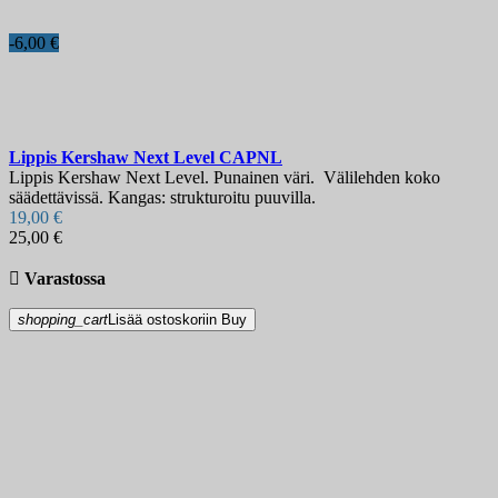
-6,00 €
Lippis
Kershaw Next Level
CAPNL
Lippis Kershaw Next Level. Punainen väri. Välilehden koko
säädettävissä. Kangas: strukturoitu puuvilla.
19,00 €
25,00 €

Varastossa
shopping_cart
Lisää ostoskoriin
Buy