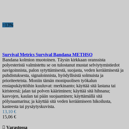
Myydyimmät
44
Alennuksella
−13%
Alennuksella
0
Hinta
€
€
Merkit
Survival Metrics Survival Bandana
METHSO
Terän pituus, mm
Bandana kolmion muotoinen. Täysin kirkkaan oranssista
polyesteristä valmistettu se on tulostanut mustat selviytymistiedot
navigoinnista, palon sytyttämisestä, suojasta, veden keräämisestä ja
Maa
puhdistuksesta, signaloinnista, hyödyllisistä solmuista ja
prioriteeteista. Moniin tämän monipuolisen työkalun
Näytä tuotteet
49
ensiapukäyttöihin kuuluvat: merkinanto; käyttää sitä lastana tai
kiristeenä; jalan tai polven kääriminen; käyttää sitä hihnana;
kasvojen, kaulan tai pään suojaaminen; käyttämällä sitä
pölynaamarina; ja käyttää sitä veden keräämiseen hikoilusta,
kasteesta tai pysäytyskuvista.
13,10 €
15,06 €

Varastossa