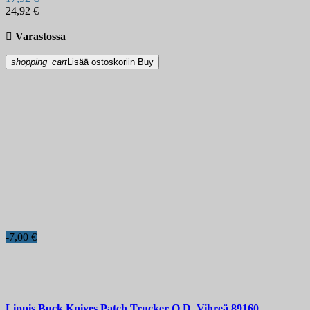
24,92 €

Varastossa
shopping_cart
Lisää ostoskoriin
Buy
-7,00 €
Lippis
Buck Knives Patch Trucker O.D. Vihreä
89160