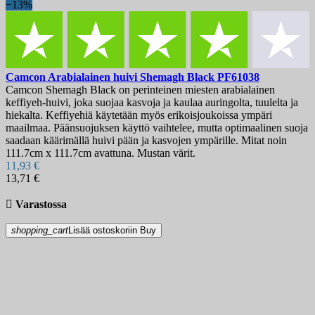
−13%
Camcon Arabialainen huivi Shemagh Black
PF61038
Camcon Shemagh Black on perinteinen miesten arabialainen
keffiyeh-huivi, joka suojaa kasvoja ja kaulaa auringolta, tuulelta ja
hiekalta. Keffiyehiä käytetään myös erikoisjoukoissa ympäri
maailmaa. Päänsuojuksen käyttö vaihtelee, mutta optimaalinen suoja
saadaan käärimällä huivi pään ja kasvojen ympärille. Mitat noin
111.7cm x 111.7cm avattuna. Mustan värit.
11,93 €
13,71 €

Varastossa
shopping_cart
Lisää ostoskoriin
Buy