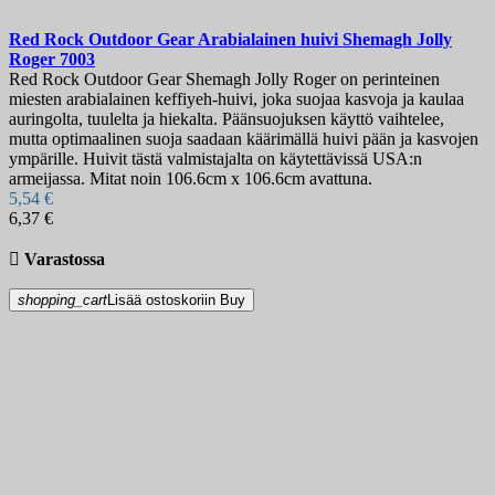
Red Rock Outdoor Gear Arabialainen huivi Shemagh Jolly
Roger
7003
Red Rock Outdoor Gear Shemagh Jolly Roger on perinteinen
miesten arabialainen keffiyeh-huivi, joka suojaa kasvoja ja kaulaa
auringolta, tuulelta ja hiekalta. Päänsuojuksen käyttö vaihtelee,
mutta optimaalinen suoja saadaan käärimällä huivi pään ja kasvojen
ympärille. Huivit tästä valmistajalta on käytettävissä USA:n
armeijassa. Mitat noin 106.6cm x 106.6cm avattuna.
5,54 €
6,37 €

Varastossa
shopping_cart
Lisää ostoskoriin
Buy