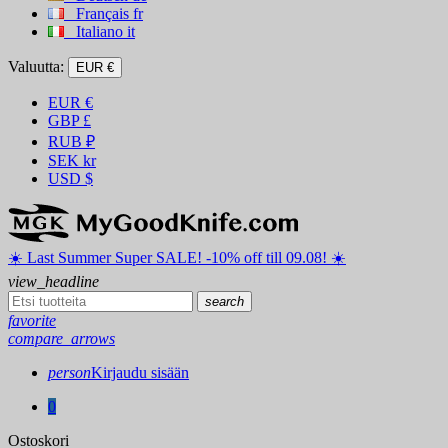
Français
fr
Italiano
it
Valuutta:
EUR €
EUR
€
GBP
£
RUB
₽
SEK
kr
USD
$
☀️ ️Last Summer Super SALE! -10% off till 09.08! ☀️
view_headline
search
favorite
compare_arrows
person
Kirjaudu sisään
0
Ostoskori