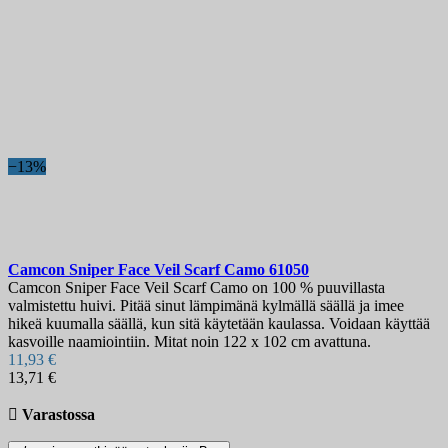
−13%
Camcon Sniper Face Veil Scarf Camo
61050
Camcon Sniper Face Veil Scarf Camo on 100 % puuvillasta
valmistettu huivi. Pitää sinut lämpimänä kylmällä säällä ja imee
hikeä kuumalla säällä, kun sitä käytetään kaulassa. Voidaan käyttää
kasvoille naamiointiin. Mitat noin 122 x 102 cm avattuna.
11,93 €
13,71 €

Varastossa