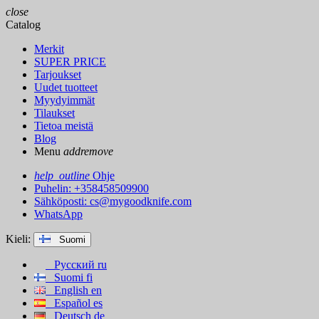
close
Catalog
Merkit
SUPER PRICE
Tarjoukset
Uudet tuotteet
Myydyimmät
Tilaukset
Tietoa meistä
Blog
Menu
add
remove
help_outline
Ohje
Puhelin: +358458509900
Sähköposti:
cs@mygoodknife.com
WhatsApp
Kieli:
Suomi
Русский
ru
Suomi
fi
English
en
Español
es
Deutsch
de