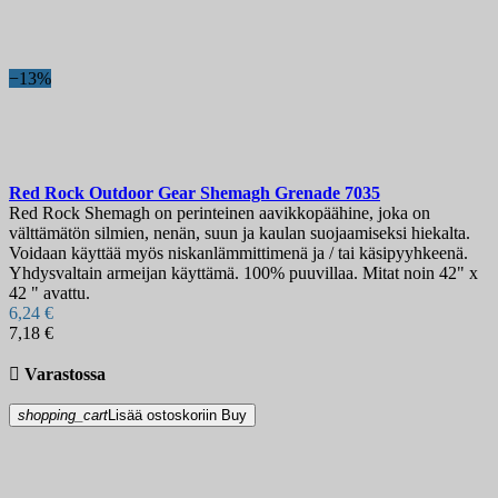
−13%
Red Rock Outdoor Gear Shemagh Grenade
7035
Red Rock Shemagh on perinteinen aavikkopäähine, joka on
välttämätön silmien, nenän, suun ja kaulan suojaamiseksi hiekalta.
Voidaan käyttää myös niskanlämmittimenä ja / tai käsipyyhkeenä.
Yhdysvaltain armeijan käyttämä. 100% puuvillaa. Mitat noin 42" x
42 " avattu.
6,24 €
7,18 €

Varastossa
shopping_cart
Lisää ostoskoriin
Buy