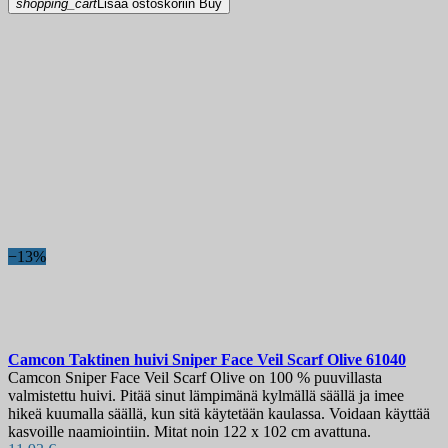
shopping_cart
Lisää ostoskoriin
Buy
−13%
Camcon Taktinen huivi Sniper Face Veil Scarf Olive
61040
Camcon Sniper Face Veil Scarf Olive on 100 % puuvillasta
valmistettu huivi. Pitää sinut lämpimänä kylmällä säällä ja imee
hikeä kuumalla säällä, kun sitä käytetään kaulassa. Voidaan käyttää
kasvoille naamiointiin. Mitat noin 122 x 102 cm avattuna.