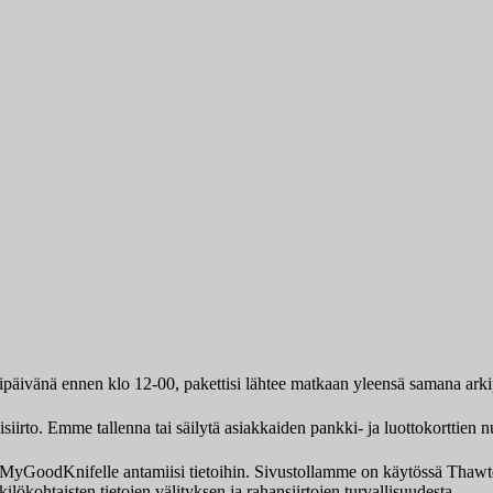
kipäivänä ennen klo 12-00, pakettisi lähtee matkaan yleensä samana ark
iirto. Emme tallenna tai säilytä asiakkaiden pankki- ja luottokorttien n
ksi MyGoodKnifelle antamiisi tietoihin. Sivustollamme on käytössä Th
ilökohtaisten tietojen välityksen ja rahansiirtojen turvallisuudesta.