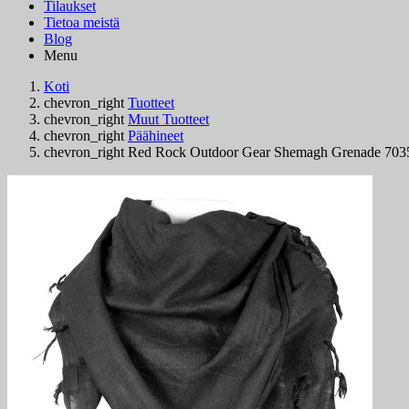
Tilaukset
Tietoa meistä
Blog
Menu
Koti
chevron_right
Tuotteet
chevron_right
Muut Tuotteet
chevron_right
Päähineet
chevron_right
Red Rock Outdoor Gear Shemagh Grenade 703