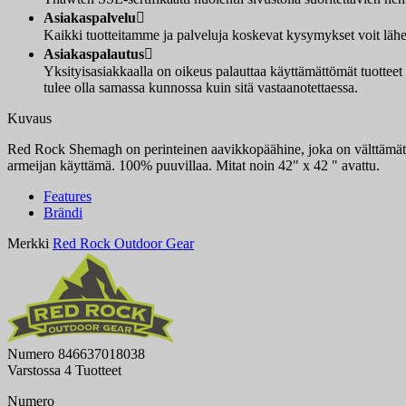
Asiakaspalvelu

Kaikki tuotteitamme ja palveluja koskevat kysymykset voit lähet
Asiakaspalautus

Yksityisasiakkaalla on oikeus palauttaa käyttämättömät tuotteet
tulee olla samassa kunnossa kuin sitä vastaanotettaessa.
Kuvaus
Red Rock Shemagh on perinteinen aavikkopäähine, joka on välttämätön
armeijan käyttämä. 100% puuvillaa. Mitat noin 42" x 42 " avattu.
Features
Brändi
Merkki
Red Rock Outdoor Gear
Numero
846637018038
Varstossa
4 Tuotteet
Numero