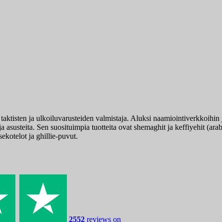
tisten ja ulkoiluvarusteiden valmistaja. Aluksi naamiointiverkkoihin j
a asusteita. Sen suosituimpia tuotteita ovat shemaghit ja keffiyehit (ara
kotelot ja ghillie-puvut.
2552
reviews on