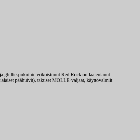
a ghillie-pukuihin erikoistunut Red Rock on laajentanut
bialaiset päähuivit), taktiset MOLLE-valjaat, käyttövalmiit