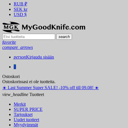
RUB
₽
SEK
kr
USD
$
search
favorite
compare_arrows
person
Kirjaudu sisään
0
Ostoskori
Ostoskorissasi ei ole tuotteita.
☀️ ️Last Summer Super SALE! -10% off till 09.08! ☀️
view_headline
Tuotteet
Merkit
SUPER PRICE
Tarjoukset
Uudet tuotteet
Myydyimmät