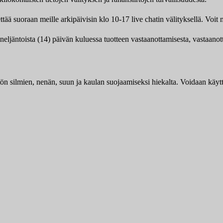
tää suoraan meille arkipäivisin klo 10-17 live chatin välityksellä. Vo
 neljäntoista (14) päivän kuluessa tuotteen vastaanottamisesta, vastaano
 silmien, nenän, suun ja kaulan suojaamiseksi hiekalta. Voidaan käyt