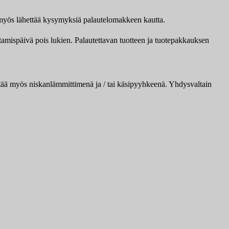
it myös lähettää kysymyksiä palautelomakkeen kautta.
ttamispäivä pois lukien. Palautettavan tuotteen ja tuotepakkauksen
tää myös niskanlämmittimenä ja / tai käsipyyhkeenä. Yhdysvaltain