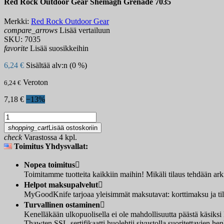
Red Rock Outdoor Gear Shemagh Grenade 7035
Merkki:
Red Rock Outdoor Gear
compare_arrows
Lisää vertailuun
SKU:
7035
favorite
Lisää suosikkeihin
6,24 €
Sisältää alv:n (0 %)
Veroton
6,24 €
7,18 €
−13%
shopping_cart
Lisää ostoskoriin
check
Varastossa 4 kpl.
Toimitus Yhdysvallat:
Nopea toimitus

Toimitamme tuotteita kaikkiin maihin! Mikäli tilaus tehdään ar
Helpot maksupalvelut

MyGoodKnife tarjoaa yleisimmät maksutavat: korttimaksu ja tilis
Turvallinen ostaminen

Kenelläkään ulkopuolisella ei ole mahdollisuutta päästä käsi
Thawten SSL-sertifikaatti huolehtii sivustolla suoritettavien henk