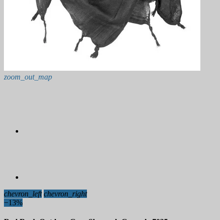
zoom_out_map
chevron_left
chevron_right
−13%