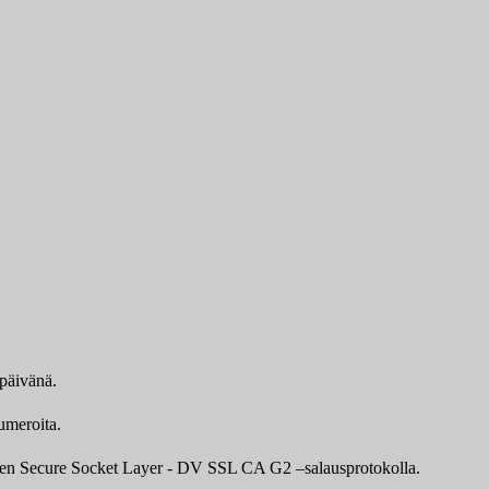
ipäivänä.
umeroita.
awten Secure Socket Layer - DV SSL CA G2 –salausprotokolla.