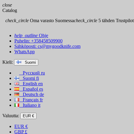
close
Catalog
check_circle
Oma varasto Suomessa
check_circle
5 tähden Trustpilot
help_outline
Ohje
Puhelin: +358458509900
Sähköposti:
cs@mygoodknife.com
WhatsApp
Kieli:
Suomi
Русский
ru
Suomi
fi
English
en
Español
es
Deutsch
de
Français
fr
Italiano
it
Valuutta:
EUR €
EUR
€
GBP
£