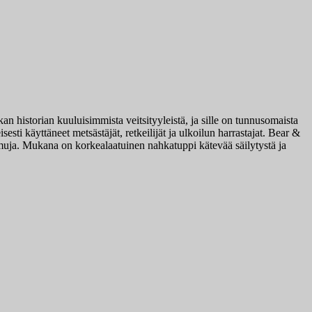
historian kuuluisimmista veitsityyleistä, ja sille on tunnusomaista
esti käyttäneet metsästäjät, retkeilijät ja ulkoilun harrastajat. Bear &
uja. Mukana on korkealaatuinen nahkatuppi kätevää säilytystä ja