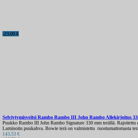
-23,00 €
Selviytymisveitsi
Rambo Rambo III John Rambo Allekirjoitus 3
Puukko Rambo III John Rambo Signature 330 mm terällä. Rajoitettu erä,
Laminoitu puukahva. Bowie terä on valmistettu ruostumattomasta ter
143,53 €