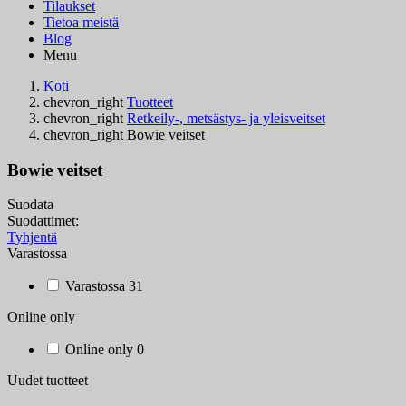
Tilaukset
Tietoa meistä
Blog
Menu
Koti
chevron_right
Tuotteet
chevron_right
Retkeily-, metsästys- ja yleisveitset
chevron_right
Bowie veitset
Bowie veitset
Suodata
Suodattimet:
Tyhjentä
Varastossa
Varastossa
31
Online only
Online only
0
Uudet tuotteet