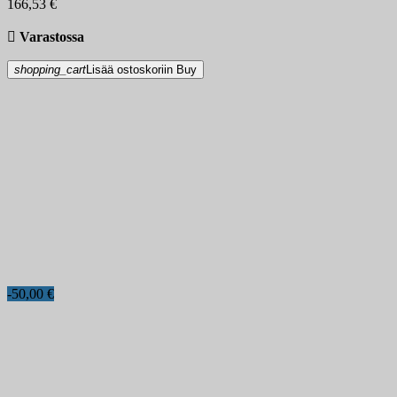
166,53 €

Varastossa
shopping_cart
Lisää ostoskoriin
Buy
-50,00 €