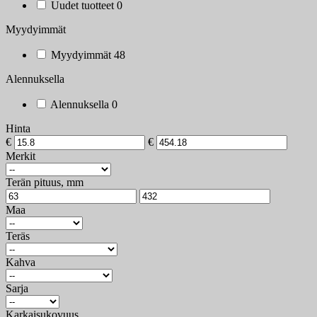
Uudet tuotteet
0
Myydyimmät
Myydyimmät
48
Alennuksella
Alennuksella
0
Hinta
€
€
Merkit
Terän pituus, mm
Maa
Teräs
Kahva
Sarja
Karkaisukovuus