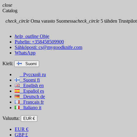
close
Catalog
check_circle
Oma varasto Suomessa
check_circle
5 tähden Trustpilot
help_outline
Ohje
Puhelin: +358458509900
Sähköposti:
cs@mygoodknife.com
WhatsApp
Kieli:
Suomi
Русский
ru
Suomi
fi
English
en
Español
es
Deutsch
de
Français
fr
Italiano
it
Valuutta:
EUR €
EUR
€
GBP
£