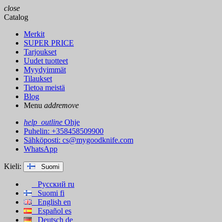
close
Catalog
Merkit
SUPER PRICE
Tarjoukset
Uudet tuotteet
Myydyimmät
Tilaukset
Tietoa meistä
Blog
Menu
add
remove
help_outline
Ohje
Puhelin: +358458509900
Sähköposti:
cs@mygoodknife.com
WhatsApp
Kieli:
Suomi
Русский
ru
Suomi
fi
English
en
Español
es
Deutsch
de