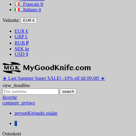
Français
fr
Italiano
it
Valuutta:
EUR €
EUR
€
GBP
£
RUB
₽
SEK
kr
USD
$
☀️ ️Last Summer Super SALE! -10% off till 09.08! ☀️
view_headline
search
favorite
compare_arrows
person
Kirjaudu sisään
0
Ostoskori