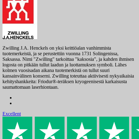
Zwilling J.A. Henckels on yksi keittiöalan vanhimmista
tuotemerkeistä, ja se perustettiin vuonna 1731 Solingenissa,
Saksassa. Nimi "Zwilling" tarkoittaa "kaksosia", ja kahden ihmisen
logosta on pitkään tullut laadun ja luottamuksen symboli. Lähes
kolmen vuosisadan aikana tuotemerkistä on tullut suuri
kansainvälinen konserni. Zwilling toteuttaa aktiivisesti nykyaikaisia ​​
kehityshankkeita: Friodur®-teräksen kryogeenisestä karkaisusta
saumattomaan laserhiontaan.
Excellent