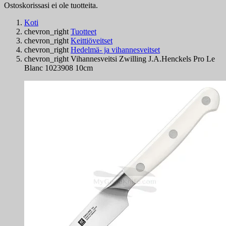
Ostoskorissasi ei ole tuotteita.
Koti
chevron_right
Tuotteet
chevron_right
Keittiöveitset
chevron_right
Hedelmä- ja vihannesveitset
chevron_right
Vihannesveitsi Zwilling J.A.Henckels Pro Le
Blanc 1023908 10cm