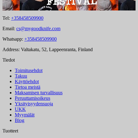
Tel:
+358458509900
Email:
cs@mygoodknife.com
Whatsapp:
+358458509900
Address: Valtakatu, 52, Lappeenranta, Finland
Tiedot
Toimitusehdot
Takuu
Käyttöehdot
Tietoa meistä
Maksamisen turvallisuus
Peruuttamisoikeus
Yksityisyydensuoja
UKK
Myymälät
Blog
Tuotteet