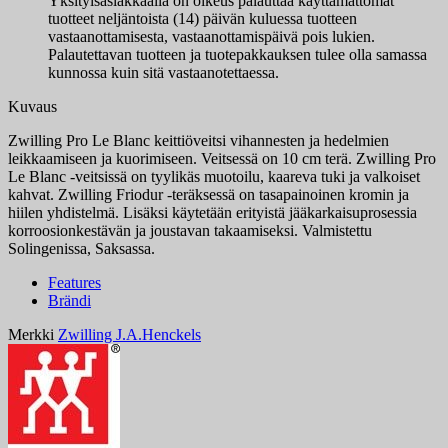
Yksityisasiakkaalla on oikeus palauttaa käyttämättömät
tuotteet neljäntoista (14) päivän kuluessa tuotteen
vastaanottamisesta, vastaanottamispäivä pois lukien.
Palautettavan tuotteen ja tuotepakkauksen tulee olla samassa
kunnossa kuin sitä vastaanotettaessa.
Kuvaus
Zwilling Pro Le Blanc keittiöveitsi vihannesten ja hedelmien
leikkaamiseen ja kuorimiseen. Veitsessä on 10 cm terä. Zwilling Pro
Le Blanc -veitsissä on tyylikäs muotoilu, kaareva tuki ja valkoiset
kahvat. Zwilling Friodur -teräksessä on tasapainoinen kromin ja
hiilen yhdistelmä. Lisäksi käytetään erityistä jääkarkaisuprosessia
korroosionkestävän ja joustavan takaamiseksi. Valmistettu
Solingenissa, Saksassa.
Features
Brändi
Merkki
Zwilling J.A.Henckels