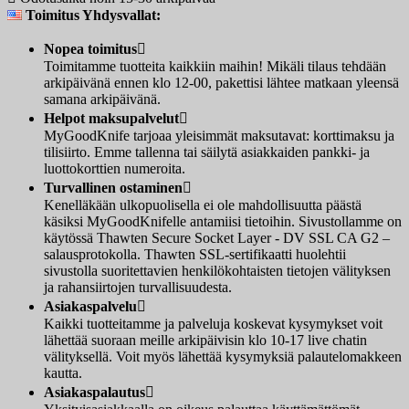
Toimitus Yhdysvallat:
Nopea toimitus

Toimitamme tuotteita kaikkiin maihin! Mikäli tilaus tehdään
arkipäivänä ennen klo 12-00, pakettisi lähtee matkaan yleensä
samana arkipäivänä.
Helpot maksupalvelut

MyGoodKnife tarjoaa yleisimmät maksutavat: korttimaksu ja
tilisiirto. Emme tallenna tai säilytä asiakkaiden pankki- ja
luottokorttien numeroita.
Turvallinen ostaminen

Kenelläkään ulkopuolisella ei ole mahdollisuutta päästä
käsiksi MyGoodKnifelle antamiisi tietoihin. Sivustollamme on
käytössä Thawten Secure Socket Layer - DV SSL CA G2 –
salausprotokolla. Thawten SSL-sertifikaatti huolehtii
sivustolla suoritettavien henkilökohtaisten tietojen välityksen
ja rahansiirtojen turvallisuudesta.
Asiakaspalvelu

Kaikki tuotteitamme ja palveluja koskevat kysymykset voit
lähettää suoraan meille arkipäivisin klo 10-17 live chatin
välityksellä. Voit myös lähettää kysymyksiä palautelomakkeen
kautta.
Asiakaspalautus
