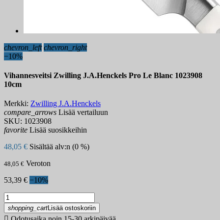
chevron_left
chevron_right
−10%
Vihannesveitsi Zwilling J.A.Henckels Pro Le Blanc 1023908
10cm
Merkki:
Zwilling J.A.Henckels
compare_arrows
Lisää vertailuun
SKU:
1023908
favorite
Lisää suosikkeihin
48,05 €
Sisältää alv:n (0 %)
Veroton
48,05 €
53,39 €
−10%
shopping_cart
Lisää ostoskoriin

Odotusaika noin 15-30 arkipäivää