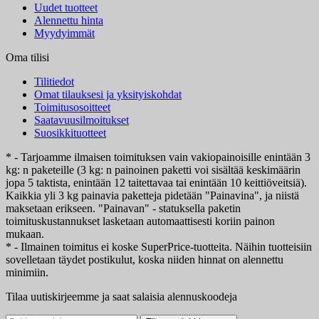
Uudet tuotteet
Alennettu hinta
Myydyimmät
Oma tilisi
Tilitiedot
Omat tilauksesi ja yksityiskohdat
Toimitusosoitteet
Saatavuusilmoitukset
Suosikkituotteet
* - Tarjoamme ilmaisen toimituksen vain vakiopainoisille enintään 3
kg: n paketeille (3 kg: n painoinen paketti voi sisältää keskimäärin
jopa 5 taktista, enintään 12 taitettavaa tai enintään 10 keittiöveitsiä).
Kaikkia yli 3 kg painavia paketteja pidetään "Painavina", ja niistä
maksetaan erikseen. "Painavan" - statuksella paketin
toimituskustannukset lasketaan automaattisesti koriin painon
mukaan.
* - Ilmainen toimitus ei koske SuperPrice-tuotteita. Näihin tuotteisiin
sovelletaan täydet postikulut, koska niiden hinnat on alennettu
minimiin.
Tilaa uutiskirjeemme ja saat salaisia alennuskoodeja